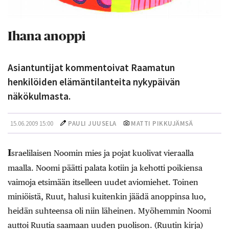
Ihana anoppi
Asiantuntijat kommentoivat Raamatun
henkilöiden elämäntilanteita nykypäivän
näkökulmasta.
15.06.2009 15:00
PAULI JUUSELA
MATTI PIKKUJÄMSÄ
I
sraelilaisen Noomin mies ja pojat kuolivat vieraalla
maalla. Noomi päätti palata kotiin ja kehotti poikiensa
vaimoja etsimään itselleen uudet aviomiehet. Toinen
miniöistä, Ruut, halusi kuitenkin jäädä anoppinsa luo,
heidän suhteensa oli niin läheinen. Myöhemmin Noomi
auttoi Ruutia saamaan uuden puolison. (Ruutin kirja)