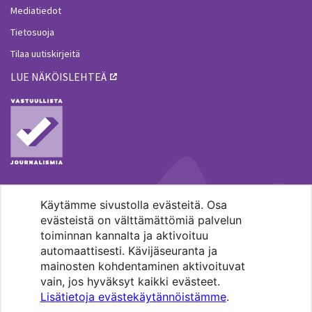
Mediatiedot
Tietosuoja
Tilaa uutiskirjeitä
LUE NÄKÖISLEHTEÄ
Käytämme sivustolla evästeitä. Osa
MENOHAKU
evästeistä on välttämättömiä palvelun
toiminnan kannalta ja aktivoituu
automaattisesti. Kävijäseuranta ja
mainosten kohdentaminen aktivoituvat
vain, jos hyväksyt kaikki evästeet.
Lisätietoja evästekäytännöistämme
.
Pääkaupunkiseudun evankelis-