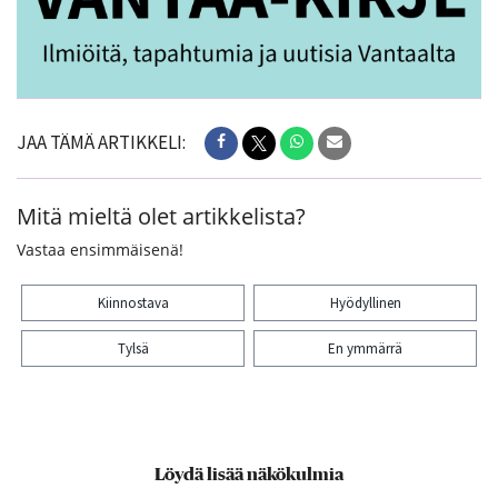
JAA TÄMÄ ARTIKKELI:
Mitä mieltä olet artikkelista?
Vastaa ensimmäisenä!
Kiinnostava
Hyödyllinen
Tylsä
En ymmärrä
Kiitos palautteesta! Jaa artikkeli:
Löydä lisää näkökulmia