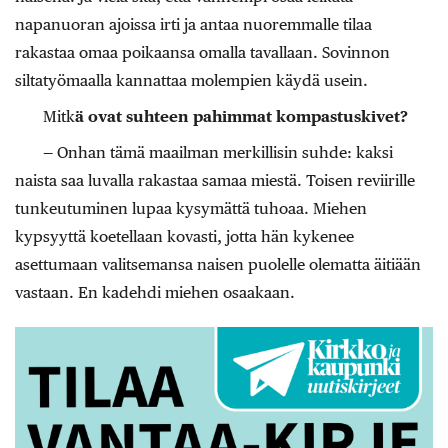
napanuoran ajoissa irti ja antaa nuoremmalle tilaa
rakastaa omaa poikaansa omalla tavallaan. Sovinnon
siltatyömaalla kannattaa molempien käydä usein.
Mitk
ä ovat suhteen pahimmat kompastuskivet?
— Onhan tämä maailman merkillisin suhde: kaksi
naista saa luvalla rakastaa samaa miestä. Toisen reviirille
tunkeutuminen lupaa kysymättä tuhoaa. Miehen
kypsyyttä koetellaan kovasti, jotta hän kykenee
asettumaan valitsemansa naisen puolelle olematta äitiään
vastaan. En kadehdi miehen osaakaan.