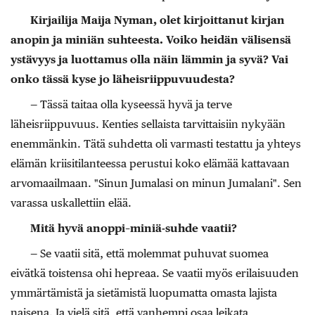
Kirjailija Maija Nyman, olet kirjoittanut kirjan
anopin ja miniän suhteesta. Voiko heidän välisensä
ystävyys ja luottamus olla näin lämmin ja syvä? Vai
onko tässä kyse jo läheisriippuvuudesta?
— Tässä taitaa olla kyseessä hyvä ja terve
läheisriippuvuus. Kenties sellaista tarvittaisiin nykyään
enemmänkin. Tätä suhdetta oli varmasti testattu ja yhteys
elämän kriisitilanteessa perustui koko elämää kattavaan
arvomaailmaan. "Sinun Jumalasi on minun Jumalani". Sen
varassa uskallettiin elää.
Mitä hyvä anoppi–miniä-suhde vaatii?
— Se vaatii sitä, että molemmat puhuvat suomea
eivätkä toistensa ohi hepreaa. Se vaatii myös erilaisuuden
ymmärtämistä ja sietämistä luopumatta omasta lajista
naisena. Ja vielä sitä, että vanhempi osaa leikata