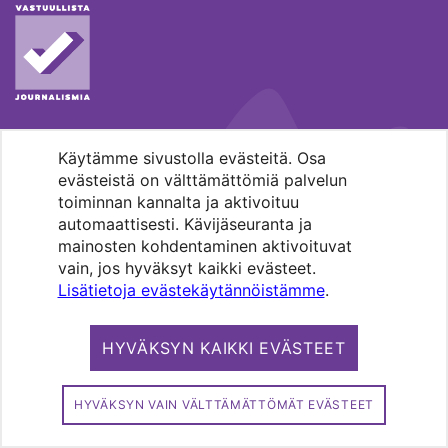
Käytämme sivustolla evästeitä. Osa
MENOHAKU
evästeistä on välttämättömiä palvelun
toiminnan kannalta ja aktivoituu
automaattisesti. Kävijäseuranta ja
mainosten kohdentaminen aktivoituvat
vain, jos hyväksyt kaikki evästeet.
Lisätietoja evästekäytännöistämme
.
Pääkaupunkiseudun evankelis-
luterilaisten seurakuntien media.
HYVÄKSYN KAIKKI EVÄSTEET
Copyright 2026. Kirkko ja kaupunki. All
rights reserved.
HYVÄKSYN VAIN VÄLTTÄMÄTTÖMÄT EVÄSTEET