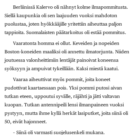
Berliinissä Kalervo oli nähnyt kolme ilmapommitusta.
Siellä kaupunkia oli sen laajuuden vuoksi mahdoton
puolustaa, joten hyökkääjille yritettiin aiheuttaa paljon
tappioita. Suomalaisten päätarkoitus oli estää pommitus.
Vaaratonta homma ei ollut. Keveiden ja nopeiden
Boston-koneiden maaliksi oli annettu ilmatorjunta. Niiden
joutuessa valonheittimiin lentäjät painoivat koneensa
syöksyyn ja ampuivat tykeillään. Kaksi miestä kaatui.
Vaaraa aiheuttivat myös pommit, joita koneet
pudottivat kaartaessaan pois. Yksi pommi putosi aivan
tutkan eteen, uppoutui syvälle, räjähti ja jätti valtavan
kuopan. Tutkan antennipeili lensi ilmanpaineen vuoksi
pystyyn, mutta ihme kyllä herkät lasiputket, joita siinä oli
50, eivät hajonneet.
– Siinä oli varmasti suojelusenkeli mukana.