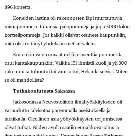
896 konetta.
Koneiden lastina oli rakennusten läpi murtautuvia
miinapommeja, tuhansia palopommeja ja jopa 5000 kilon
korttelipommeja. Jos kaikki olisivat osuneet kaupunkiin,
niitä olisi riittänyt yhdeksän metrin välein.
Kuitenkin vain runsaat neljä prosenttia pommeista
osui kantakaupunkiin. Vaikka 151 ihmistä kuoli ja yli 300
rakennusta tuhoutui tai vaurioitui, Helsinki selvisi. Miten
se oli mahdollista?
Tutkakoulutusta Saksassa
Jatkosodassa Neuvostoliiton ilmahyökkäykseen oli
varauduttu talvisotaa paremmalla aseistuksella ja
taktiikalla. Oleellinen asia yöhyökkäysten torjumisessa
olivat tutkat. Niiden avulla saatiin ennakkovaroitus ja
ilmatorjunta näki koneet. Vantaalainen
Lasse Kalervo
,