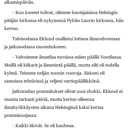
alkamispäivän.
– Kun koneet tulivat, olimme hautajaisissa Helsingin
pitäjän kirkossa eli nykyisessä Pyhän Laurin kirkossa, hän
kertoo.
Talvisodassa Eklund osallistui lottana ilmavalvontaan
ja jatkosodassa muonitukseen.
– Valvoimme ilmatilaa tornissa mäen päällä Voutilassa.
Meillä oli kiikarit ja lämmintä päällä, mutta silti oli todella
kylmä. Teimme neljän tunnin vuoroja. Siskoni oli
samoissa tehtävissä ja veljeni vartiopäällikkönä.
Jatkosodan pommitukset olivat uusi shokki. Eklund ei
muista tarkasti päiviä, mutta kertoo olleensa
ilmahyökkäysten aikana Helsingissä kaksi kertaa
pommisuojassa.
– Kaikki itkivät. Se oli kauheaa.