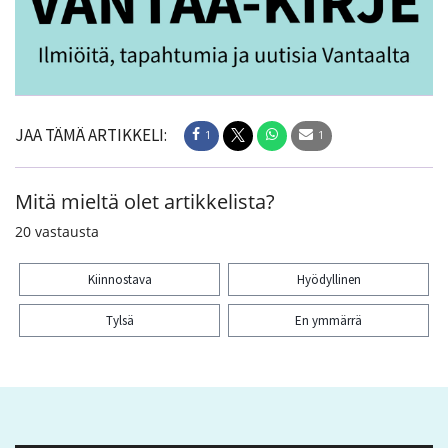
JAA TÄMÄ ARTIKKELI:
1
1
Mitä mieltä olet artikkelista?
20
vastausta
Kiinnostava
Hyödyllinen
Tylsä
En ymmärrä
Kiitos palautteesta! Jaa artikkeli:
1
1