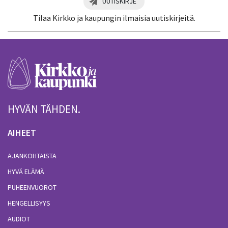
UUTISKIRJE
Tilaa Kirkko ja kaupungin ilmaisia uutiskirjeitä.
HYVÄN TÄHDEN.
AIHEET
AJANKOHTAISTA
HYVÄ ELÄMÄ
PUHEENVUOROT
HENGELLISYYS
AUDIOT