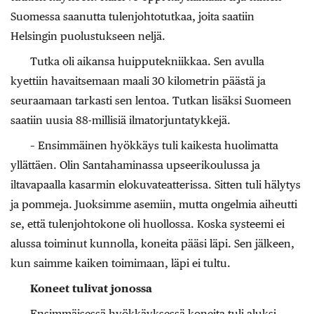
Suomessa saanutta tulenjohtotutkaa, joita saatiin
Helsingin puolustukseen neljä.
Tutka oli aikansa huipputekniikkaa. Sen avulla
kyettiin havaitsemaan maali 30 kilometrin päästä ja
seuraamaan tarkasti sen lentoa. Tutkan lisäksi Suomeen
saatiin uusia 88-millisiä ilmatorjuntatykkejä.
– Ensimmäinen hyökkäys tuli kaikesta huolimatta
yllättäen. Olin Santahaminassa upseerikoulussa ja
iltavapaalla kasarmin elokuvateatterissa. Sitten tuli hälytys
ja pommeja. Juoksimme asemiin, mutta ongelmia aiheutti
se, että tulenjohtokone oli huollossa. Koska systeemi ei
alussa toiminut kunnolla, koneita pääsi läpi. Sen jälkeen,
kun saimme kaiken toimimaan, läpi ei tultu.
Koneet tulivat jonossa
Ensimmäisessä hyökkäyksessä koneita tuli aluksi