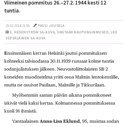
Viimeinen pommitus 26.–27.2. 1944 kesti 12
tuntia.
25.02.2014 21:56
PAULI JUUSELA
E. HEDENSTRÖM SA-KUVA, VANTAAN KAUPUNGINMUSEO, LEO
VEPSÄLÄINEN SA-KUVA
E
nsimmäisen kerran Helsinki joutui pommituksen
kohteeksi talvisodassa 30.11.1939 runsaat kolme tuntia
sodanjulistuksen jälkeen. Neuvostoliittolaisten SB-2
koneiden muodostelma yritti osua Malmin lentokentälle,
mutta ne osuivat Pasilaan, Malmille ja Tikkurilaan.
Myöhemmin saman päivän aikana pommikoneet
iskivät vielä kaksi kertaa. Kolmannessa pommituksessa
kuoli 91 ihmistä.
Vantaalainen
Anna-Lisa Eklund
, 95, muistaa sodan