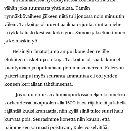
vähän joka suunnasta yhtä aikaa. Tämän
rynnäkkövaiheen jälkeen niitä tuli jonossa noin minuutin
välein. Tarkoitus oli uuvuttaa ilmatorjunta, mutta miehet
ja tykkikalusto kestivät koko yön. Samoin jaksettiin toinen
ja kolmaskin yö.
Helsingin ilmatorjunta ampui koneiden reitille
etukäteen laskettuja sulkuja. Tarkoitus oli saada koneet
kääntymään ja tiputtamaan pomminsa mereen. Kalervon
patteri ampui myös seuranta-ammuntaa eli otti yhden
koneen kerrallaan tähtäimeensä.
– Jos istuu ohuessa alumiinipurkissa neljän kilometrin
korkeudessa takapuolen alla 1500 kiloa räjähteitä ja lähellä
räjähtää kuusi kranaattia, niin kyllä siinä tulee suuri halu
kurvata pois. Seurasimme konetta niin kauan, että
näimme sen varmasti poistuvan, Kalervo selvittää.