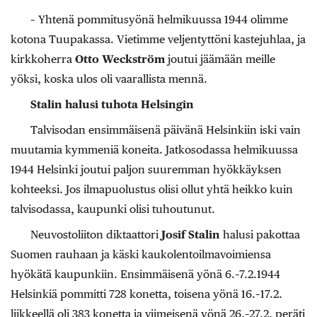
– Yhtenä pommitusyönä helmikuussa 1944 olimme
kotona Tuupakassa. Vietimme veljentyttöni kastejuhlaa, ja
kirkkoherra
Otto Weckström
joutui jäämään meille
yöksi, koska ulos oli vaarallista mennä.
Stalin halusi tuhota Helsingin
Talvisodan ensimmäisenä päivänä Helsinkiin iski vain
muutamia kymmeniä koneita. Jatkosodassa helmikuussa
1944 Helsinki joutui paljon suuremman hyökkäyksen
kohteeksi. Jos ilmapuolustus olisi ollut yhtä heikko kuin
talvisodassa, kaupunki olisi tuhoutunut.
Neuvostoliiton diktaattori
Josif Stalin
halusi pakottaa
Suomen rauhaan ja käski kaukolentoilmavoimiensa
hyökätä kaupunkiin. Ensimmäisenä yönä 6.–7.2.1944
Helsinkiä pommitti 728 konetta, toisena yönä 16.–17.2.
liikkeellä oli 383 konetta ja viimeisenä yönä 26.–27.2. peräti