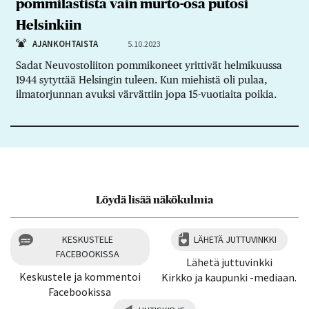
pommilastista vain murto-osa putosi
Helsinkiin
AJANKOHTAISTA
5.10.2023
Sadat Neuvostoliiton pommikoneet yrittivät helmikuussa
1944 sytyttää Helsingin tuleen. Kun miehistä oli pulaa,
ilmatorjunnan avuksi värvättiin jopa 15-vuotiaita poikia.
Löydä lisää näkökulmia
KESKUSTELE
LÄHETÄ JUTTUVINKKI
FACEBOOKISSA
Lähetä juttuvinkki
Keskustele ja kommentoi
Kirkko ja kaupunki -mediaan.
Facebookissa