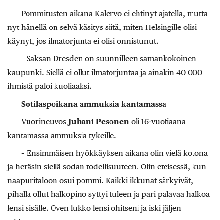
Pommitusten aikana Kalervo ei ehtinyt ajatella, mutta
nyt hänellä on selvä käsitys siitä, miten Helsingille olisi
käynyt, jos ilmatorjunta ei olisi onnistunut.
– Saksan Dresden on suunnilleen samankokoinen
kaupunki. Siellä ei ollut ilmatorjuntaa ja ainakin 40 000
ihmistä paloi kuoliaaksi.
Sotilaspoikana ammuksia kantamassa
Vuorineuvos
Juhani Pesonen
oli 16-vuotiaana
kantamassa ammuksia tykeille.
– Ensimmäisen hyökkäyksen aikana olin vielä kotona
ja heräsin siellä sodan todellisuuteen. Olin eteisessä, kun
naapuritaloon osui pommi. Kaikki ikkunat särkyivät,
pihalla ollut halkopino syttyi tuleen ja pari palavaa halkoa
lensi sisälle. Oven lukko lensi ohitseni ja iski jäljen