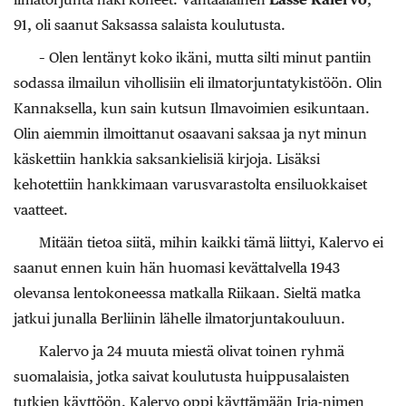
91, oli saanut Saksassa salaista koulutusta.
– Olen lentänyt koko ikäni, mutta silti minut pantiin
sodassa ilmailun vihollisiin eli ilmatorjuntatykistöön. Olin
Kannaksella, kun sain kutsun Ilmavoimien esikuntaan.
Olin aiemmin ilmoittanut osaavani saksaa ja nyt minun
käskettiin hankkia saksankielisiä kirjoja. Lisäksi
kehotettiin hankkimaan varusvarastolta ensiluokkaiset
vaatteet.
Mitään tietoa siitä, mihin kaikki tämä liittyi, Kalervo ei
saanut ennen kuin hän huomasi kevättalvella 1943
olevansa lentokoneessa matkalla Riikaan. Sieltä matka
jatkui junalla Berliinin lähelle ilmatorjuntakouluun.
Kalervo ja 24 muuta miestä olivat toinen ryhmä
suomalaisia, jotka saivat koulutusta huippusalaisten
tutkien käyttöön. Kalervo oppi käyttämään Irja-nimen