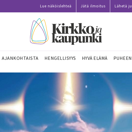
Lue näköislehteä
Jätä ilmoitus
Lähetä ju
AJANKOHTAISTA
HENGELLISYYS
HYVÄ ELÄMÄ
PUHEEN