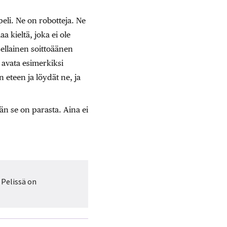
peli. Ne on robotteja. Ne
a kieltä, joka ei ole
sellainen soittoäänen
 avata esimerkiksi
 eteen ja löydät ne, ja
ään se on parasta. Aina ei
 Pelissä on