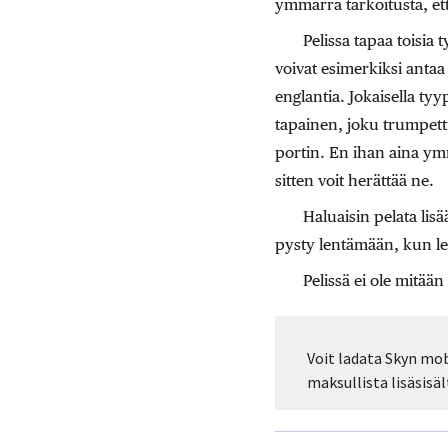
ymmärrä tarkoitusta, ett
Pelissa tapaa toisia 
voivat esimerkiksi antaa 
englantia. Jokaisella ty
tapainen, joku trumpetti
portin. En ihan aina ymm
sitten voit herättää ne.
Haluaisin pelata lisä
pysty lentämään, kun le
Pelissä ei ole mitä
Voit ladata Skyn mob
maksullista lisäsisäl