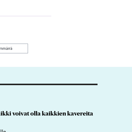
ymmärrä
kaikki voivat olla kaikkien kavereita
lle.