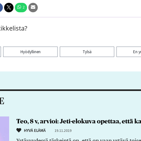
2
ikkelista?
Hyödyllinen
Tylsä
En 
aa artikkeli:
E
Teo, 8 v, arvioi: Jeti-elokuva opettaa, että 
HYVÄ ELÄMÄ
19.11.2019
Ystävyydessä tärkeintä on, että on vaan ystävä toise