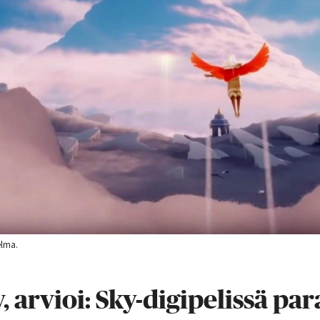
elma.
, arvioi: Sky-digipelissä par