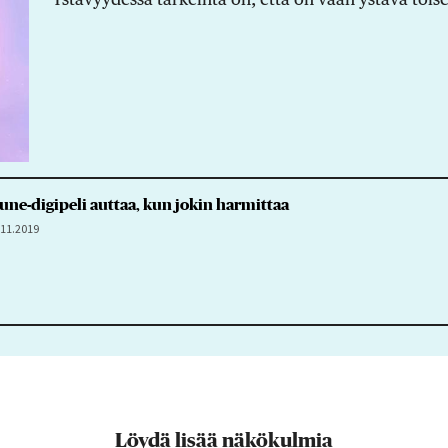
 Prune-digipeli auttaa, kun jokin harmittaa
.11.2019
Löydä lisää näkökulmia