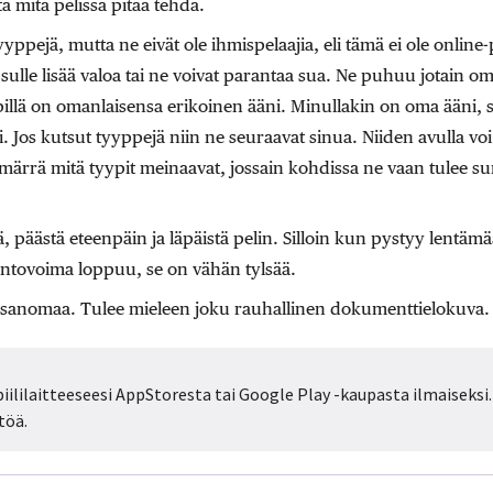
ä mitä pelissä pitää tehdä.
tyyppejä, mutta ne eivät ole ihmispelaajia, eli tämä ei ole online-
sulle lisää valoa tai ne voivat parantaa sua. Ne puhuu jotain oma
ypillä on omanlaisensa erikoinen ääni. Minullakin on oma ääni, 
. Jos kutsut tyyppejä niin ne seuraavat sinua. Niiden avulla voi
ärrä mitä tyypit meinaavat, jossain kohdissa ne vaan tulee sun
ä, päästä eteenpäin ja läpäistä pelin. Silloin kun pystyy lentäm
ntovoima loppuu, se on vähän tylsää.
än sanomaa. Tulee mieleen joku rauhallinen dokumenttielokuva.
iililaitteeseesi AppStoresta tai Google Play -kaupasta ilmaiseksi.
töä.