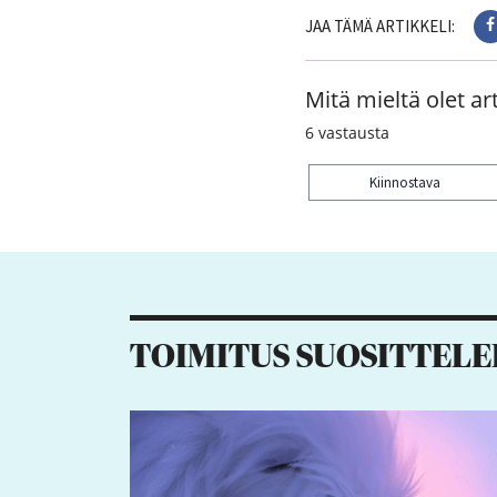
JAA TÄMÄ ARTIKKELI:
Mitä mieltä olet art
6
vastausta
Kiinnostava
Kiitos palautteesta! J
2
TOIMITUS SUOSITTELE