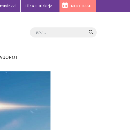
ttuvinkki
Tilaa uutiskirje
MENOHAKU
Hae
VUOROT