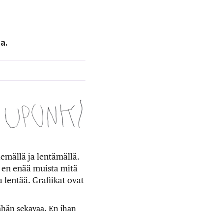
a.
lemällä ja lentämällä.
ta en enää muista mitä
a lentää. Grafiikat ovat
vähän sekavaa. En ihan