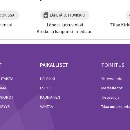
OOKISSA
LÄHETÄ JUTTUVINKKI
mentoi
Lähetä juttuvinkki
Tilaa Kirk
Kirkko ja kaupunki -mediaan.
T
PAIKALLISET
TOIMITUS
HTAISTA
HELSINKI
Yhteystiedot
LÄMÄ
ESPOO
Mediatiedot
VUOROT
KAUNIAINEN
Tietosuoja
ISYYS
VANTAA
Tilaa uutiskirjeit