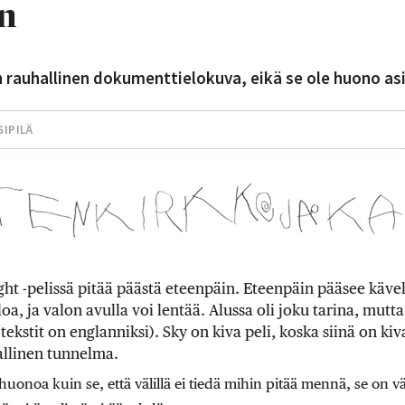
n
n rauhallinen dokumenttielokuva, eikä se ole huono asi
SIPILÄ
ight -pelissä pitää päästä eteenpäin. Eteenpäin pääsee käve
loa, ja valon avulla voi lentää. Alussa oli joku tarina, mut
 tekstit on englanniksi). Sky on kiva peli, koska siinä on kiv
allinen tunnelma.
 huonoa kuin se, että välillä ei tiedä mihin pitää mennä, se on 