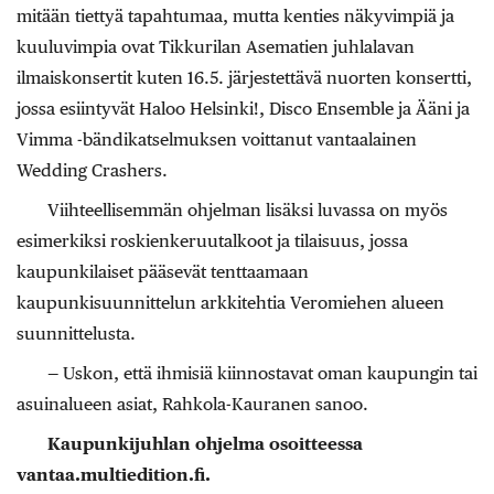
mitään tiettyä tapahtumaa, mutta kenties näkyvimpiä ja
kuuluvimpia ovat Tikkurilan Asematien juhlalavan
ilmaiskonsertit kuten 16.5. järjestettävä nuorten konsertti,
jossa esiintyvät Haloo Helsinki!, Disco Ensemble ja Ääni ja
Vimma -bändikatselmuksen voittanut vantaalainen
Wedding Crashers.
Viihteellisemmän ohjelman lisäksi luvassa on myös
esimerkiksi roskienkeruutalkoot ja tilaisuus, jossa
kaupunkilaiset pääsevät tenttaamaan
kaupunkisuunnittelun arkkitehtia Veromiehen alueen
suunnittelusta.
— Uskon, että ihmisiä kiinnostavat oman kaupungin tai
asuinalueen asiat, Rahkola-Kauranen sanoo.
Kaupunkijuhlan ohjelma osoitteessa
vantaa.multiedition.fi.