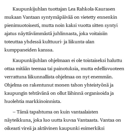
Kaupunkijuhlan tuottajan Lea Rahkola-Kaurasen
mukaan Vantaan syntymäpäivää on vietetty ennenkin
pienimuotoisesti, mutta noin kaksi vuotta sitten syntyi
ajatus näyttävämmästä juhlinnasta, joka voitaisiin
toteuttaa yhdessä kulttuuri- ja liikunta-alan
kumppaneiden kanssa.
Kaupunkijuhlan ohjelmaan ei ole toistaiseksi haluttu
ottaa mitään teemaa tai painotuksia, mutta edellisvuoteen
verrattuna liikunnallista ohjelmaa on nyt enemmän.
Ohjelma on rakentunut monen tahon yhteistyönä ja
kaupungin tehtävänä on ollut lähinnä organisoida ja
huolehtia markkinoinnista.
— Tämä tapahtuma on kuin vantaalaisten
näyteikkuna, joka luo uutta kuvaa Vantaasta. Vantaa on
oikeasti vireä ja aktiivinen kaupunki esimerkiksi