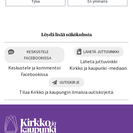
Tylsä
En ymmärrä
Kiitos palautteesta! Jaa artikkeli:
Löydä lisää näkökulmia
KESKUSTELE
LÄHETÄ JUTTUVINKKI
FACEBOOKISSA
Lähetä juttuvinkki
Keskustele ja kommentoi
Kirkko ja kaupunki -mediaan.
Facebookissa
UUTISKIRJE
Tilaa Kirkko ja kaupungin ilmaisia uutiskirjeitä.