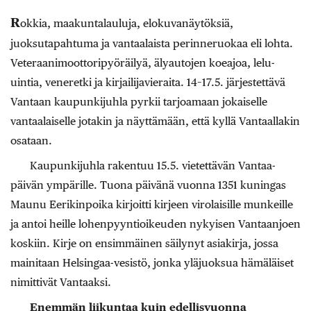
R
okkia, maakuntalauluja, elokuvanäytöksiä,
juoksutapahtuma ja vantaalaista perinneruokaa eli lohta.
Veteraanimoottoripyöräilyä, älyautojen koeajoa, lelu-
uintia, veneretki ja kirjailijavieraita. 14–17.5. järjestettävä
Vantaan kaupunkijuhla pyrkii tarjoamaan jokaiselle
vantaalaiselle jotakin ja näyttämään, että kyllä Vantaallakin
osataan.
Kaupunkijuhla rakentuu 15.5. vietettävän Vantaa-
päivän ympärille. Tuona päivänä vuonna 1351 kuningas
Maunu Eerikinpoika kirjoitti kirjeen virolaisille munkeille
ja antoi heille lohenpyyntioikeuden nykyisen Vantaanjoen
koskiin. Kirje on ensimmäinen säilynyt asiakirja, jossa
mainitaan Helsingaa-vesistö, jonka yläjuoksua hämäläiset
nimittivät Vantaaksi.
Enemmän liikuntaa kuin edellisvuonna