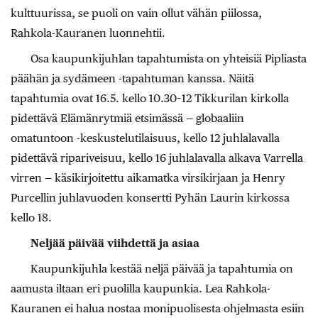
kulttuurissa, se puoli on vain ollut vähän piilossa,
Rahkola-Kauranen luonnehtii.
Osa kaupunkijuhlan tapahtumista on yhteisiä Pipliasta
päähän ja sydämeen -tapahtuman kanssa. Näitä
tapahtumia ovat 16.5. kello 10.30–12 Tikkurilan kirkolla
pidettävä Elämänrytmiä etsimässä — globaaliin
omatuntoon -keskustelutilaisuus, kello 12 juhlalavalla
pidettävä ripariveisuu, kello 16 juhlalavalla alkava Varrella
virren — käsikirjoitettu aikamatka virsikirjaan ja Henry
Purcellin juhlavuoden konsertti Pyhän Laurin kirkossa
kello 18.
Neljää päivää viihdettä ja asiaa
Kaupunkijuhla kestää neljä päivää ja tapahtumia on
aamusta iltaan eri puolilla kaupunkia. Lea Rahkola-
Kauranen ei halua nostaa monipuolisesta ohjelmasta esiin