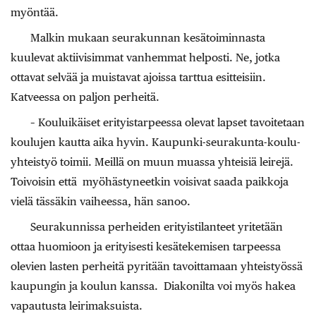
myöntää.
Malkin mukaan seurakunnan kesätoiminnasta
kuulevat aktiivisimmat vanhemmat helposti. Ne, jotka
ottavat selvää ja muistavat ajoissa tarttua esitteisiin.
Katveessa on paljon perheitä.
– Kouluikäiset erityistarpeessa olevat lapset tavoitetaan
koulujen kautta aika hyvin. Kaupunki-seurakunta-koulu-
yhteistyö toimii. Meillä on muun muassa yhteisiä leirejä.
Toivoisin että myöhästyneetkin voisivat saada paikkoja
vielä tässäkin vaiheessa, hän sanoo.
Seurakunnissa perheiden erityistilanteet yritetään
ottaa huomioon ja erityisesti kesätekemisen tarpeessa
olevien lasten perheitä pyritään tavoittamaan yhteistyössä
kaupungin ja koulun kanssa. Diakonilta voi myös hakea
vapautusta leirimaksuista.