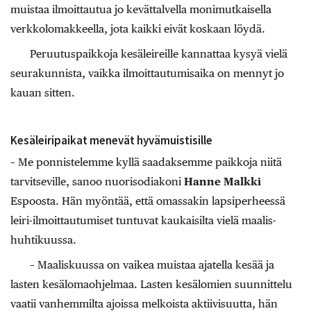
muistaa ilmoittautua jo kevättalvella monimutkaisella
verkkolomakkeella, jota kaikki eivät koskaan löydä.
Peruutuspaikkoja kesäleireille kannattaa kysyä vielä
seurakunnista, vaikka ilmoittautumisaika on mennyt jo
kauan sitten.
Kesäleiripaikat menevät hyvämuistisille
– Me ponnistelemme kyllä saadaksemme paikkoja niitä
tarvitseville, sanoo nuorisodiakoni
Hanne Malkki
Espoosta. Hän myöntää, että omassakin lapsiperheessä
leiri-ilmoittautumiset tuntuvat kaukaisilta vielä maalis-
huhtikuussa.
– Maaliskuussa on vaikea muistaa ajatella kesää ja
lasten kesälomaohjelmaa. Lasten kesälomien suunnittelu
vaatii vanhemmilta ajoissa melkoista aktiivisuutta, hän