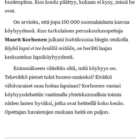
huolenpitoa. Kun koulu päättyy, kukaan ei kysy, missä he
ovat.
On arvioitu, että jopa 150 000 suomalaislasta kasvaa
köyhyydessä. Kun turkulainen peruskoulunopettaja
Maarit Korhonen
julkaisi huhtikuussa blogin otsikolla
Köyhä lapsi ei tee kesällä mitään
, se herätti laajan
keskustelun lapsiköyhyydestä.
Enimmäkseen väiteltiin siitä, mitä köyhyys on.
Tekevätkö pienet tulot huono-osaiseksi? Eivätkö
vähävaraiset osaa hoitaa lapsiaan? Korhonen vastasi
köyhyysdebattiin vaatimalla yhteiskunnallisia toimia
niiden lasten hyväksi, jotka ovat heitteillä koko kesän.
Opettajan havaintojen mukaan heitä on paljon.