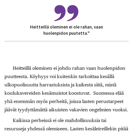
Heitteillä oleminen ei ole rahan, vaan
huolenpidon puutetta."
Heitteillä oleminen ei johdu rahan vaan huolenpidon
puutteesta. Köyhyys voi kuitenkin tarkoittaa kesällä
ulkopuolisuutta harrastuksista ja kaikesta siitä, mistä
koulukavereiden kesämuistot koostuvat. Suomessa elää
yhä enemmän myös perheitä, joissa lasten perustarpeet
jäävät tyydyttämättä aikuisten vakavien ongelmien vuoksi.
Kaikissa perheissä ei ole mahdollisuuksia tai
resursseja yhdessä olemiseen. Lasten kesäleireillekin pitää