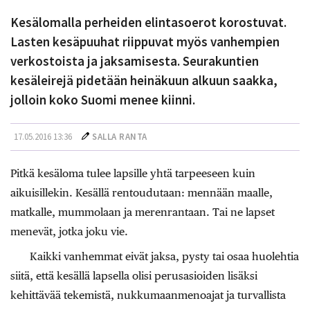
Kesälomalla perheiden elintasoerot korostuvat.
Lasten kesäpuuhat riippuvat myös vanhempien
verkostoista ja jaksamisesta. Seurakuntien
kesäleirejä pidetään heinäkuun alkuun saakka,
jolloin koko Suomi menee kiinni.
17.05.2016 13:36
SALLA RANTA
Pitkä kesäloma tulee lapsille yhtä tarpeeseen kuin
aikuisillekin. Kesällä rentoudutaan: mennään maalle,
matkalle, mummolaan ja merenrantaan. Tai ne lapset
menevät, jotka joku vie.
Kaikki vanhemmat eivät jaksa, pysty tai osaa huolehtia
siitä, että kesällä lapsella olisi perusasioiden lisäksi
kehittävää tekemistä, nukkumaanmenoajat ja turvallista