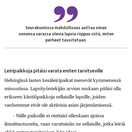
Seurakunnissa mahdollisuus auttaa oman
onnensa varassa olevia lapsia riippuu siitä, miten
perheet tavoitetaan.
Leiripaikkoja pitäisi varata eniten tarvitseville
Helsingissä lasten kesäleiripaikat menevät kymmenessä
minuutissa. Lapsityöntekijän arvion mukaan pitäisi olla
erikseen kiintiöpaikkoja sellaisille lapsille, joiden
vanhemmat eivät ole aktiivisia asian järjestämisessä.
– Niille paikoille ei otettaisi ollenkaan ajoissa
ilmoittautuneita, vaan varattaisiin ne sellaisille, jotka leiriä