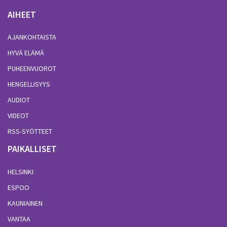
AIHEET
AJANKOHTAISTA
HYVÄ ELÄMÄ
PUHEENVUOROT
HENGELLISYYS
AUDIOT
VIDEOT
RSS-SYÖTTEET
PAIKALLISET
HELSINKI
ESPOO
KAUNIAINEN
VANTAA