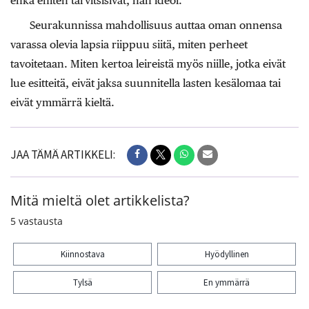
ehkä eniten tarvitsisivat, hän ideoi.
Seurakunnissa mahdollisuus auttaa oman onnensa
varassa olevia lapsia riippuu siitä, miten perheet
tavoitetaan. Miten kertoa leireistä myös niille, jotka eivät
lue esitteitä, eivät jaksa suunnitella lasten kesälomaa tai
eivät ymmärrä kieltä.
JAA TÄMÄ ARTIKKELI:
Mitä mieltä olet artikkelista?
5
vastausta
Kiinnostava
Hyödyllinen
Tylsä
En ymmärrä