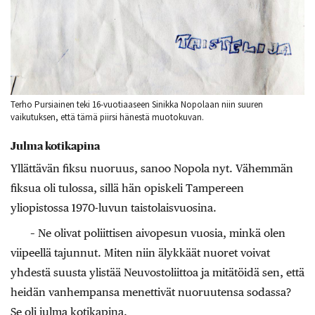
Terho Pursiainen teki 16-vuotiaaseen Sinikka Nopolaan niin suuren
vaikutuksen, että tämä piirsi hänestä muotokuvan.
Julma kotikapina
Yllättävän fiksu nuoruus, sanoo Nopola nyt. Vähemmän
fiksua oli tulossa, sillä hän opiskeli Tampereen
yliopistossa 1970-luvun taistolaisvuosina.
– Ne olivat poliittisen aivopesun vuosia, minkä olen
viipeellä tajunnut. Miten niin älykkäät nuoret voivat
yhdestä suusta ylistää Neuvostoliittoa ja mitätöidä sen, että
heidän vanhempansa menettivät nuoruutensa sodassa?
Se oli julma kotikapina.