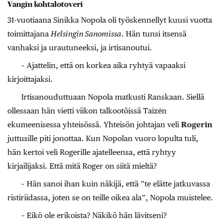
Vangin kohtalotoveri
31-vuotiaana Sinikka Nopola oli työskennellyt kuusi vuotta
toimittajana
Helsingin Sanomissa
. Hän tunsi itsensä
vanhaksi ja urautuneeksi, ja irtisanoutui.
– Ajattelin, että on korkea aika ryhtyä vapaaksi
kirjoittajaksi.
Irtisanouduttuaan Nopola matkusti Ranskaan. Siellä
ollessaan hän vietti viikon talkootöissä Taizén
ekumeenisessa yhteisössä. Yhteisön johtajan veli
Rogerin
juttusille piti jonottaa. Kun Nopolan vuoro lopulta tuli,
hän kertoi veli Rogerille ajatelleensa, että ryhtyy
kirjailijaksi. Että mitä Roger on siitä mieltä?
– Hän sanoi ihan kuin näkijä, että ”te elätte jatkuvassa
ristiriidassa, joten se on teille oikea ala”, Nopola muistelee.
– Eikö ole erikoista? Näkikö hän lävitseni?