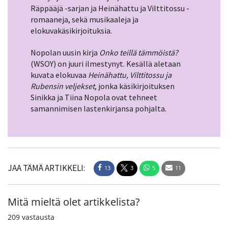
Räppääjä -sarjan ja Heinähattu ja Vilttitossu -
romaaneja, sekä musikaaleja ja
elokuvakäsikirjoituksia.
Nopolan uusin kirja
Onko teillä tämmöistä?
(WSOY) on juuri ilmestynyt. Kesällä aletaan
kuvata elokuvaa
Heinähattu, Vilttitossu ja
Rubensin veljekset
, jonka käsikirjoituksen
Sinikka ja Tiina Nopola ovat tehneet
samannimisen lastenkirjansa pohjalta.
JAA TÄMÄ ARTIKKELI:
13
3
5
11
Mitä mieltä olet artikkelista?
209
vastausta