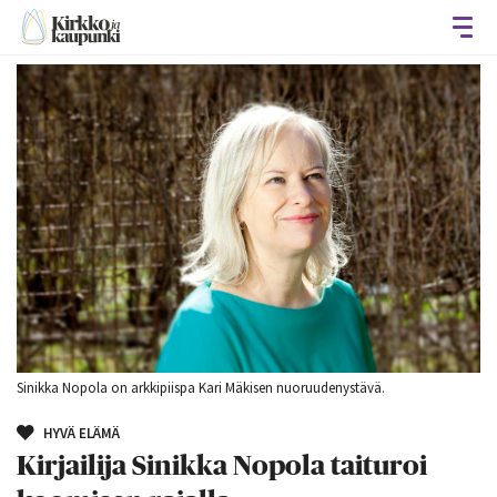
Avaa
Sinikka Nopola on arkkipiispa Kari Mäkisen nuoruudenystävä.
HYVÄ ELÄMÄ
Kirjailija Sinikka Nopola taituroi