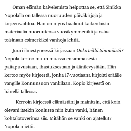
Oman elämän kaivelemista helpottaa se, että Sinikka
Nopolalla on tallessa nuoruuden päiväkirjoja ja
kirjeenvaihtoa. Hän on myös haalinut kaikenlaista
materiaalia nuoruutensa vuosikymmeniltä ja ostaa
toisinaan esimerkiksi vanhoja lehtiä.
Juuri ilmestyneessä kirjassaan
Onko teillä tämmöistä?
Nopola kertoo muun muassa ensimmäisestä
paitapuvustaan, ihastuksestaan ja äänilevystään. Hän
kertoo myös kirjeestä, jonka 17-vuotiaana kirjoitti eräälle
vangille Konnunsuon vankilaan. Kopio kirjeestä on
hänellä tallessa.
– Kerroin kirjeessä elämästäni ja mainitsin, että koin
olevani itsekin koulussa niin kuin vanki, hänen
kohtalotoverinsa siis. Mitähän se vanki on ajatellut?
Nopola miettii.