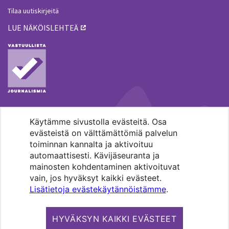
Tilaa uutiskirjeitä
LUE NÄKÖISLEHTEÄ
Käytämme sivustolla evästeitä. Osa
MENOHAKU
evästeistä on välttämättömiä palvelun
toiminnan kannalta ja aktivoituu
automaattisesti. Kävijäseuranta ja
mainosten kohdentaminen aktivoituvat
vain, jos hyväksyt kaikki evästeet.
Lisätietoja evästekäytännöistämme
.
Pääkaupunkiseudun evankelis-
luterilaisten seurakuntien media.
HYVÄKSYN KAIKKI EVÄSTEET