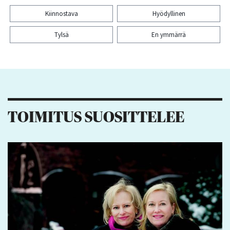
Kiinnostava
Hyödyllinen
Tylsä
En ymmärrä
Kiitos palautteesta! Jaa artikkeli:
13
3
5
11
TOIMITUS SUOSITTELEE