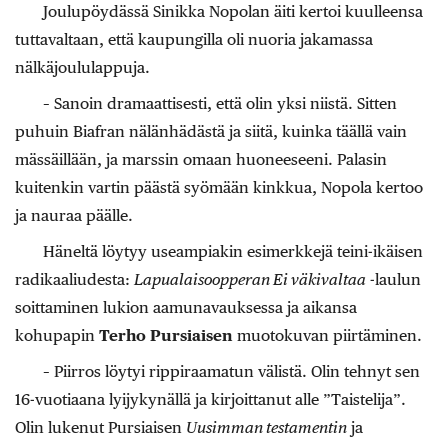
Joulupöydässä Sinikka Nopolan äiti kertoi kuulleensa
tuttavaltaan, että kaupungilla oli nuoria jakamassa
nälkäjoululappuja.
– Sanoin dramaattisesti, että olin yksi niistä. Sitten
puhuin Biafran nälänhädästä ja siitä, kuinka täällä vain
mässäillään, ja marssin omaan huoneeseeni. Palasin
kuitenkin vartin päästä syömään kinkkua, Nopola kertoo
ja nauraa päälle.
Häneltä löytyy useampiakin esimerkkejä teini-ikäisen
radikaaliudesta:
Lapualaisoopperan Ei väkivaltaa
-laulun
soittaminen lukion aamunavauksessa ja aikansa
kohupapin
Terho Pursiaisen
muotokuvan piirtäminen.
– Piirros löytyi rippiraamatun välistä. Olin tehnyt sen
16-vuotiaana lyijykynällä ja kirjoittanut alle ”Taistelija”.
Olin lukenut Pursiaisen
Uusimman testamentin
ja