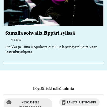
Samalla sohvalla läppäri sylissä
6.8.2009
Sinikka ja Tiina Nopolasta ei tullut lapsinäyttelijöitä vaan
lastenkirjailijoita.
Löydä lisää näkökulmia
KESKUSTELE
LÄHETÄ JUTTUVINKKI