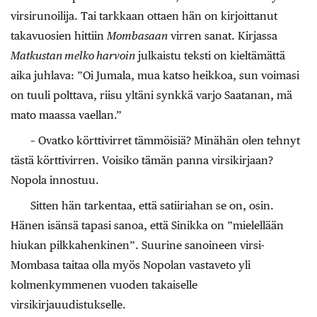
virsirunoilija. Tai tarkkaan ottaen hän on kirjoittanut
takavuosien hittiin
Mombasaan
virren sanat. Kirjassa
Matkustan melko harvoin
julkaistu teksti on kieltämättä
aika juhlava: ”Oi Jumala, mua katso heikkoa, sun voimasi
on tuuli polttava, riisu yltäni synkkä varjo Saatanan, mä
mato maassa vaellan.”
– Ovatko körttivirret tämmöisiä? Minähän olen tehnyt
tästä körttivirren. Voisiko tämän panna virsikirjaan?
Nopola innostuu.
Sitten hän tarkentaa, että satiiriahan se on, osin.
Hänen isänsä tapasi sanoa, että Sinikka on ”mielellään
hiukan pilkkahenkinen”. Suurine sanoineen virsi-
Mombasa taitaa olla myös Nopolan vastaveto yli
kolmenkymmenen vuoden takaiselle
virsikirjauudistukselle.