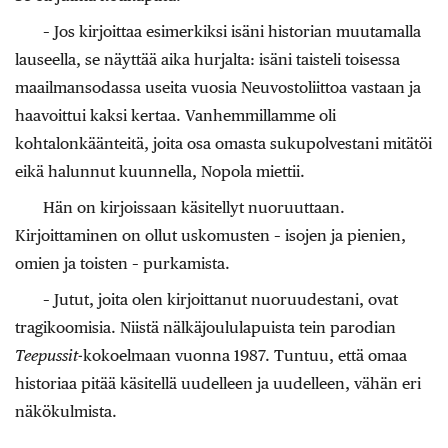
– Jos kirjoittaa esimerkiksi isäni historian muutamalla
lauseella, se näyttää aika hurjalta: isäni taisteli toisessa
maailmansodassa useita vuosia Neuvostoliittoa vastaan ja
haavoittui kaksi kertaa. Vanhemmillamme oli
kohtalonkäänteitä, joita osa omasta sukupolvestani mitätöi
eikä halunnut kuunnella, Nopola miettii.
Hän on kirjoissaan käsitellyt nuoruuttaan.
Kirjoittaminen on ollut uskomusten – isojen ja pienien,
omien ja toisten – purkamista.
– Jutut, joita olen kirjoittanut nuoruudestani, ovat
tragikoomisia. Niistä nälkäjoululapuista tein parodian
Teepussit
-kokoelmaan vuonna 1987. Tuntuu, että omaa
historiaa pitää käsitellä uudelleen ja uudelleen, vähän eri
näkökulmista.