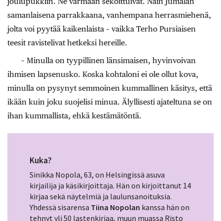
joulupukkiin. Ne varmaan sekoittuivat. Näin Jumalan
samanlaisena parrakkaana, vanhempana herrasmiehenä,
jolta voi pyytää kaikenlaista – vaikka Terho Pursiaisen
teesit ravistelivat hetkeksi hereille.
– Minulla on tyypillinen länsimaisen, hyvinvoivan
ihmisen lapsenusko. Koska kohtaloni ei ole ollut kova,
minulla on pysynyt semmoinen kummallinen käsitys, että
ikään kuin joku suojelisi minua. Älyllisesti ajateltuna se on
ihan kummallista, ehkä kestämätöntä.
Kuka?
Sinikka Nopola, 63, on Helsingissä asuva
kirjailija ja käsikirjoittaja. Hän on kirjoittanut 14
kirjaa sekä näytelmiä ja laulunsanoituksia.
Yhdessä sisarensa
Tiina Nopolan
kanssa hän on
tehnyt yli 50 lastenkirjaa, muun muassa Risto