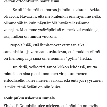
kerran ortodoksisiin hautajaisiin.
– Se oli äärimmäisen harras ja intiimi tilaisuus. Arkku
oli avoin. Havaitsin, että me kuitenkin esiinnyimme siellä,
olimme vähän kuin näyttämöllä hyvästellessämme
vainajan. Mietimme ystäväpiirissä esimerkiksi rankingia,
sitä, milloin on minun vuoroni.
Nopola lisää, että ihmiset ovat varmaan aika
samanlaisia – ja varmaan kuvittelevat, että muiden elämä
on hienompaa ja siinä on enemmän ”pyhiä” hetkiä.
– En tiedä, voiko tätä sanoa kirkon lehdessä, mutta
minulla on aina pieni koominen vire, kun menen
ehtoolliselle. Tulee mieleen vaikka, että entä jos ryystäisen
ja miksi tämä öylätti on niin kuiva.
Joulupukin näköinen Jumala
Yhtäkkiä Nopolalle tulee mieleen, että hänhän on myös