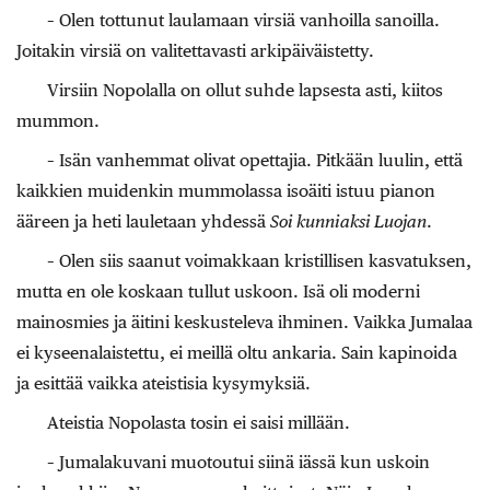
– Olen tottunut laulamaan virsiä vanhoilla sanoilla.
Joitakin virsiä on valitettavasti arkipäiväistetty.
Virsiin Nopolalla on ollut suhde lapsesta asti, kiitos
mummon.
– Isän vanhemmat olivat opettajia. Pitkään luulin, että
kaikkien muidenkin mummolassa isoäiti istuu pianon
ääreen ja heti lauletaan yhdessä
Soi kunniaksi Luojan
.
– Olen siis saanut voimakkaan kristillisen kasvatuksen,
mutta en ole koskaan tullut uskoon. Isä oli moderni
mainosmies ja äitini keskusteleva ihminen. Vaikka Jumalaa
ei kyseenalaistettu, ei meillä oltu ankaria. Sain kapinoida
ja esittää vaikka ateistisia kysymyksiä.
Ateistia Nopolasta tosin ei saisi millään.
– Jumalakuvani muotoutui siinä iässä kun uskoin