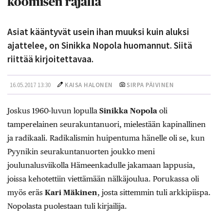
koomisen rajalla
Asiat kääntyvät usein ihan muuksi kuin aluksi
ajattelee, on Sinikka Nopola huomannut. Siitä
riittää kirjoitettavaa.
16.05.2017 13:30
KAISA HALONEN
SIRPA PÄIVINEN
Joskus 1960-luvun lopulla
Sinikka Nopola
oli
tamperelainen seurakuntanuori, mielestään kapinallinen
ja radikaali. Radikalismin huipentuma hänelle oli se, kun
Pyynikin seurakuntanuorten joukko meni
joulunalusviikolla Hämeenkadulle jakamaan lappusia,
joissa kehotettiin viettämään nälkäjoulua. Porukassa oli
myös eräs
Kari Mäkinen
, josta sittemmin tuli arkkipiispa.
Nopolasta puolestaan tuli kirjailija.