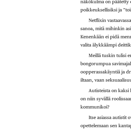
näkökulma on päätetty et
poikkeuksellisiksi ja ”t
Netflixin vastaavassa
sanoa, mitä mihinkin asi
Kenenkään ei pidä mennä 
valita älykkäämpi deitt
Meillä tuskin tulisi e
bongorumpua savimajalla
oopperassakäyntiä ja dr
iltaan, vaan seksuaalis
Autisteista on kaks
on niin syvällä roolissa
kommunikoi?
Itse asiassa autisti
opettelemaan sen kantap