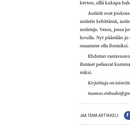
kertoo, sillä kukapa hal
Autistit ovat joukos
autistin kehittämä, auti
autisteja. Vessa, jossa j
luvulla. Nyt päästään jo
osaamme olla ihmisiksi.
Ehdotan vastavuoroise
ihmiset pelaavat kummall
miksi.
Kirjoittaja on toimitt
tuomas.enbuske@gm
JAA TÄMÄ ARTIKKELI: