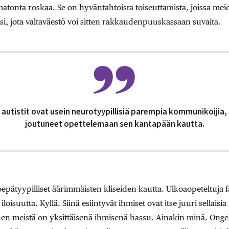
atonta roskaa. Se on hyväntahtoista toiseuttamista, joissa mei
si, jota valtaväestö voi sitten rakkaudenpuuskassaan suvaita.
 autistit ovat usein neurotyypillisiä parempia kommunikoijia, 
joutuneet opettelemaan sen kantapään kautta.
roepätyypilliset äärimmäisten kliseiden kautta. Ulkoaopeteltuja
loisuutta. Kyllä. Siinä esiintyvät ihmiset ovat itse juuri sellaisi
inen meistä on yksittäisenä ihmisenä hassu. Ainakin minä. Onge