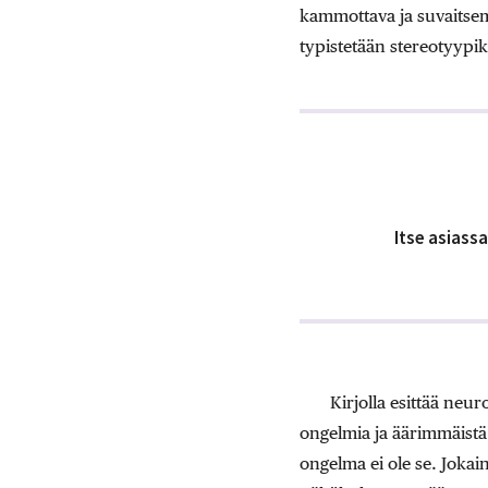
kammottava ja suvaitsem
typistetään stereotyypik
Itse asiassa
Kirjolla esittää neu
ongelmia ja äärimmäistä i
ongelma ei ole se. Joka