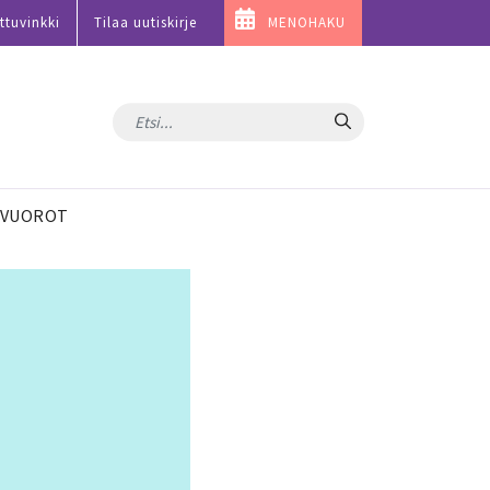
ttuvinkki
Tilaa uutiskirje
MENOHAKU
Hae
VUOROT