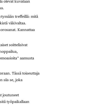
la olevat kuvataan
na.
ytymään treffeillä: mitä
istä väkivaltaa.
vuorosanat. Kannattaa
iset soittelisivat
shoppailua,
homoasioita” aamusta
raan. Tässä toiseuttaja
 siis se, joka
at joutuneet
itä työpaikallaan