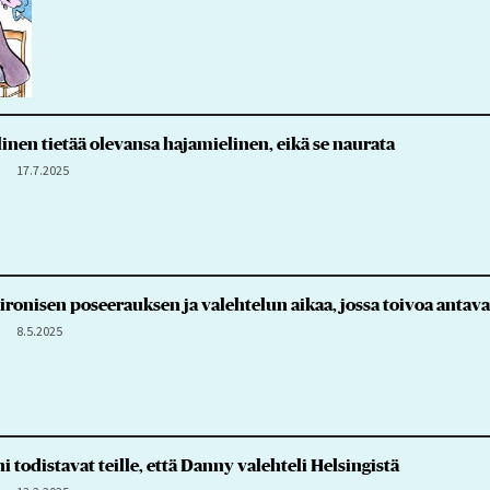
nen tietää olevansa hajamielinen, eikä se naurata
17.7.2025
onisen poseerauksen ja valehtelun aikaa, jossa toivoa antava
8.5.2025
todistavat teille, että Danny valehteli Helsingistä