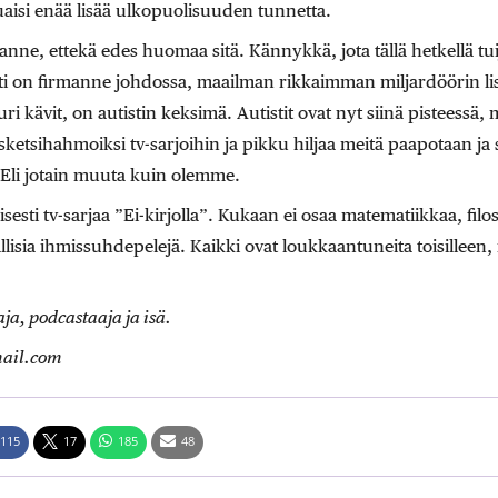
uaisi enää lisää ulkopuolisuuden tunnetta.
sanne, ettekä edes huomaa sitä. Kännykkä, jota tällä hetkellä t
sti on firmanne johdossa, maailman rikkaimman miljardöörin list
uuri kävit, on autistin keksimä. Autistit ovat nyt siinä pisteessä,
 sketsihahmoiksi tv-sarjoihin ja pikku hiljaa meitä paapotaan j
 Eli jotain muuta kuin olemme.
sti tv-sarjaa ”Ei-kirjolla”. Kukaan ei osaa matematiikkaa, filosof
isia ihmissuhdepelejä. Kaikki ovat loukkaantuneita toisilleen,
aja, podcastaaja ja isä.
ail.com
115
17
185
48