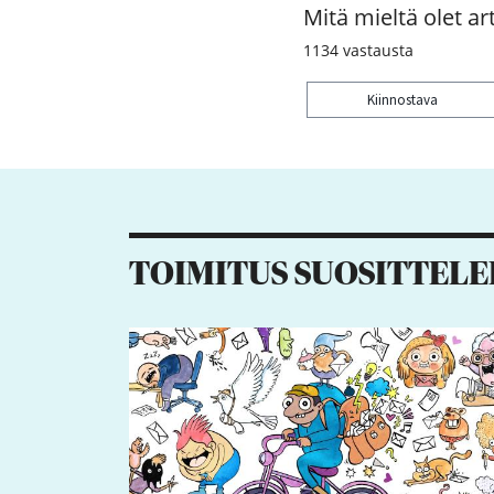
Mitä mieltä olet art
1134
vastausta
Kiinnostava
Kiitos palautteesta! J
115
17
185
TOIMITUS SUOSITTELE