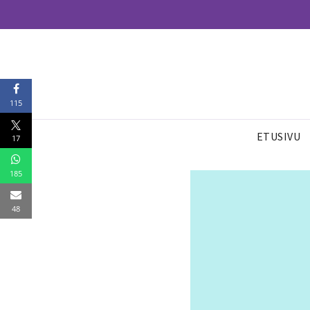
115
ETUSIVU
17
185
48