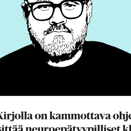
Kirjolla on kammottava ohj
sittää neuroepätyypilliset k