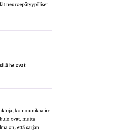
dät neuroepätyypilliset
sillä he ovat
 faktoja, kommunikaatio-
a kuin ovat, mutta
lma on, että sarjan