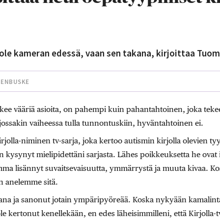
ole kameran edessä, vaan sen takana, kirjoittaa Tuo
 ENBUSKE
ee vääriä asioita, on pahempi kuin pahantahtoinen, joka tekee 
jossakin vaiheessa tulla tunnontuskiin, hyväntahtoinen ei.
irjolla-niminen tv-sarja, joka kertoo autismin kirjolla olevien 
on kysynyt mielipidettäni sarjasta. Lähes poikkeuksetta he ovat 
mma lisännyt suvaitsevaisuutta, ymmärrystä ja muuta kivaa. K
an anelemme sitä.
na ja sanonut jotain ympäripyöreää. Koska nykyään kamalinta
le kertonut kenellekään, en edes läheisimmilleni, että Kirjolla-