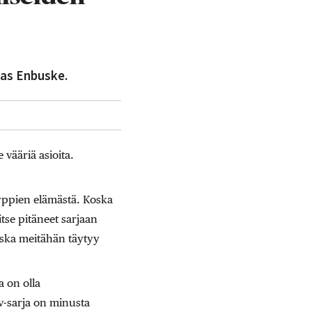
mas Enbuske.
vääriä asioita.
tyyppien elämästä. Koska
itse pitäneet sarjaan
oska meitähän täytyy
 on olla
tv-sarja on minusta