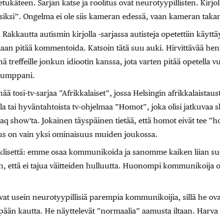
ukäteen. Sarjan katse ja roolitus ovat neurotyypillisten. Kirjol
oisiksi”. Ongelma ei ole siis kameran edessä, vaan kameran taka
 Rakkautta autismin kirjolla -sarjassa autisteja opetettiin käyttä
aan pitää kommentoida. Katsoin tätä suu auki. Hirvittävää henk
treffeille jonkun idiootin kanssa, jota varten pitää opetella 
ikumppani.
nää tosi-tv-sarjaa ”Afrikkalaiset”, jossa Helsingin afrikkalaistausta
 tai hyväntahtoista tv-ohjelmaa ”Homot”, joka olisi jatkuvaa 
aq show'ta. Jokainen täyspäinen tietää, että homot eivät tee ”
uus on vain yksi ominaisuus muiden joukossa.
i klisettä: emme osaa kommunikoida ja sanomme kaiken liian suo
an, että ei tajua väitteiden hulluutta. Huonompi kommunikoija on
t ovat usein neurotyypillisiä parempia kommunikoijia, sillä he ov
ään kautta. He näyttelevät ”normaalia” aamusta iltaan. Harva s