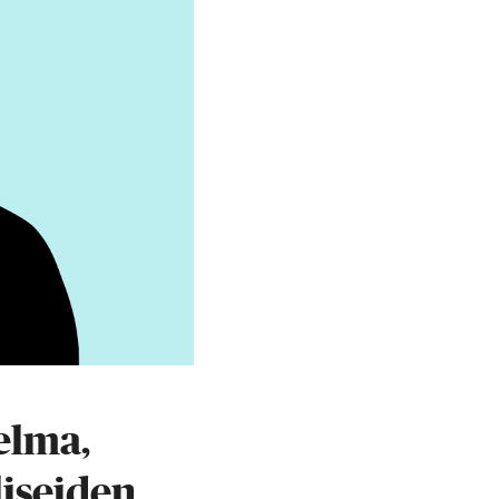
elma,
liseiden