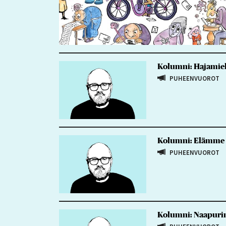
Kolumni: Hajamieli
PUHEENVUOROT
Kolumni: Elämme ir
PUHEENVUOROT
Kolumni: Naapurini 