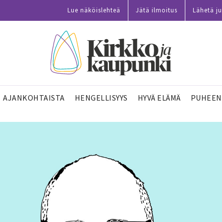
Lue näköislehteä
Jätä ilmoitus
Lähetä ju
AJANKOHTAISTA
HENGELLISYYS
HYVÄ ELÄMÄ
PUHEEN