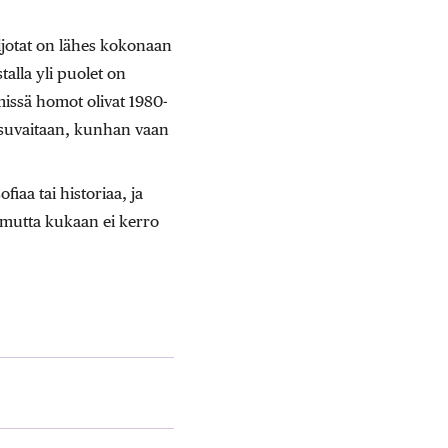
uijotat on lähes kokonaan
alla yli puolet on
 missä homot olivat 1980-
a suvaitaan, kunhan vaan
iaa tai historiaa, ja
 mutta kukaan ei kerro