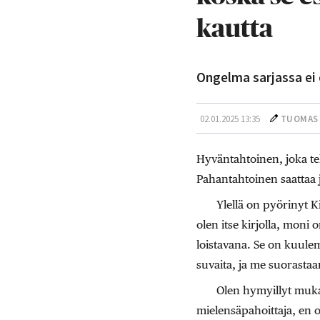
kautta
Ongelma sarjassa ei 
02.01.2025 13:35
TUOMAS
Hyväntahtoinen, joka tek
Pahantahtoinen saattaa 
Ylellä on pyörinyt K
olen itse kirjolla, moni 
loistavana. Se on kuule
suvaita, ja me suorasta
Olen hymyillyt muka
mielensäpahoittaja, en o