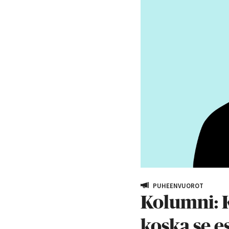
PUHEENVUOROT
Kolumni: 
koska se e