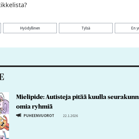
ikkelista?
Hyödyllinen
Tylsä
En 
aa artikkeli:
48
E
Mielipide: Autisteja pitää kuulla seurakunn
omia ryhmiä
PUHEENVUOROT
22.1.2026