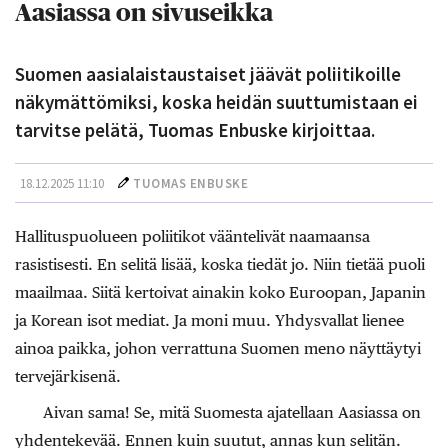
Aasiassa on sivuseikka
Suomen aasialaistaustaiset jäävät poliitikoille
näkymättömiksi, koska heidän suuttumistaan ei
tarvitse pelätä, Tuomas Enbuske kirjoittaa.
18.12.2025 11:10
TUOMAS ENBUSKE
Hallituspuolueen poliitikot vääntelivät naamaansa
rasistisesti. En selitä lisää, koska tiedät jo. Niin tietää puoli
maailmaa. Siitä kertoivat ainakin koko Euroopan, Japanin
ja Korean isot mediat. Ja moni muu. Yhdysvallat lienee
ainoa paikka, johon verrattuna Suomen meno näyttäytyi
tervejärkisenä.
Aivan sama! Se, mitä Suomesta ajatellaan Aasiassa on
yhdentekevää. Ennen kuin suutut, annas kun selitän.