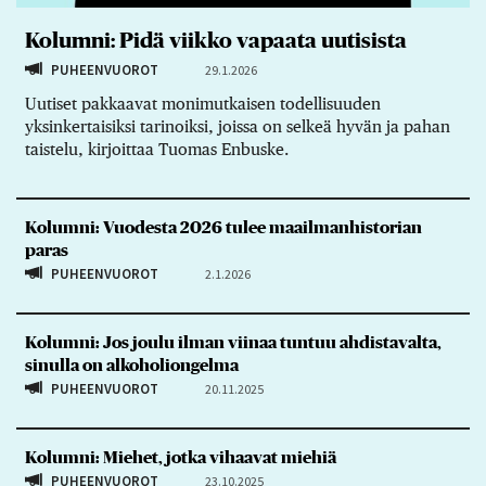
Kolumni: Pidä viikko vapaata uutisista
PUHEENVUOROT
29.1.2026
Uutiset pakkaavat monimutkaisen todellisuuden
yksinkertaisiksi tarinoiksi, joissa on selkeä hyvän ja pahan
taistelu, kirjoittaa Tuomas Enbuske.
Kolumni: Vuodesta 2026 tulee maailmanhistorian
paras
PUHEENVUOROT
2.1.2026
Kolumni: Jos joulu ilman viinaa tuntuu ahdistavalta,
sinulla on alkoholiongelma
PUHEENVUOROT
20.11.2025
Kolumni: Miehet, jotka vihaavat miehiä
PUHEENVUOROT
23.10.2025