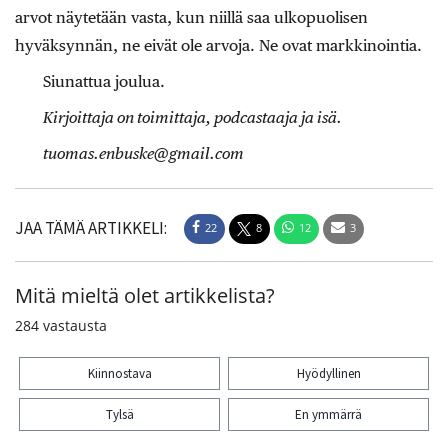
arvot näytetään vasta, kun niillä saa ulkopuolisen
hyväksynnän, ne eivät ole arvoja. Ne ovat markkinointia.
Siunattua joulua.
Kirjoittaja on toimittaja, podcastaaja ja isä.
tuomas.enbuske@gmail.com
JAA TÄMÄ ARTIKKELI:
22
8
12
3
Mitä mieltä olet artikkelista?
284
vastausta
Kiinnostava
Hyödyllinen
Tylsä
En ymmärrä