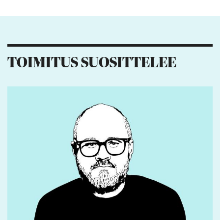
Kiitos palautteesta! Jaa artikkeli:
22
8
12
3
TOIMITUS SUOSITTELEE