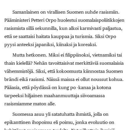
Samanlainen on virallisen Suomen suhde rasismiin.
Pääministeri Petteri Orpo huolestui suomalaispoliitikkojen
rasismista sillä sekunnilla, kun alkoi karmivasti paljastua,
että se saattaisi haitata kauppaa ja turismia. Siksi Orpo
pyysi anteeksi japaniksi, kiinaksi ja koreaksi.
Mutta hetkonen. Miksi ei filippiinoksi, vietnamiksi tai
thain kielellä? Nehän tavoittaisivat merkittäviä suomalaisia
vähemmistöjä. Siksi, että kokoomusta kiinnostaa Suomen
brändi eikä rasismi. Näissä maissa ei ollut noussut kohua.
Pääasia, että pöydässä on kung po -kanaa ja kotona
tarpeeksi hiljainen maahanmuuttaja siivoamassa
rasismiamme maton alle.
Suomessa asuu yli satatuhatta ihmistä, jolla on
epikanttinen ihopoimu eli poimu, jonka evoluutio on