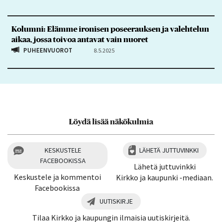
Kolumni: Elämme ironisen poseerauksen ja valehtelun
aikaa, jossa toivoa antavat vain nuoret
PUHEENVUOROT
8.5.2025
Löydä lisää näkökulmia
KESKUSTELE
LÄHETÄ JUTTUVINKKI
FACEBOOKISSA
Lähetä juttuvinkki
Keskustele ja kommentoi
Kirkko ja kaupunki -mediaan.
Facebookissa
UUTISKIRJE
Tilaa Kirkko ja kaupungin ilmaisia uutiskirjeitä.