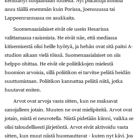
kehittänyt suojaamaan tuulelta. Nyt pilkattuja ihmisiä
asuu täällä enemmän kuin Porissa, Joensuussa tai
Lappeenrannassa on asukkaita.
Suomenaasialaiset eivät ole usein Hesarissa
valittamassa rasismista. He eivät näe, että mediassa
kitisemisestä olisi heille hyötyä, ja hehän ovat sitä paitsi A-
studion aikaan vielä töissä. Suomenaasialaiset on siis
helppo ohittaa. He eivät ole poliitikkojen mielestä
huomion arvoisia, sillä poliitikon ei tarvitse pelätä heidän
suuttumistaan. Poliitikon kannattaa pelätä niitä, jotka
huutavat eniten.
Arvot ovat arvoja vasta sitten, kun ne maksavat
sanojalleen jotain. Muuten ne ovat mielipiteitä. Arvot ovat
jotain, mistä ei neuvotella. Niistä pidetään kiinni, vaikka se
olisi taloudellisesti järjetöntä. Arvot eivät aktivoidu vasta
sitten, kun muut niistä huomauttavat – kuten nyt kävi. Jos