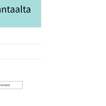
ymmärrä