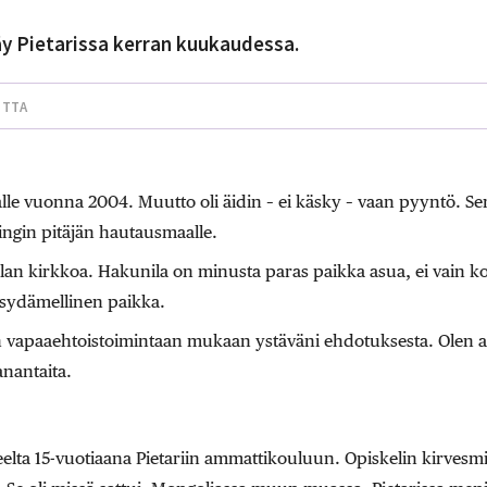
äy Pietarissa kerran kuukaudessa.
UTTA
lle vuonna 2004. Muutto oli äidin – ei käsky – vaan pyyntö. Se
ngin pitäjän hautausmaalle.
lan kirkkoa. Hakunila on minusta paras paikka asua, ei vain k
sydämellinen paikka.
vapaaehtoistoimintaan mukaan ystäväni ehdotuksesta. Olen ap
nantaita.
lta 15-vuotiaana Pietariin ammattikouluun. Opiskelin kirvesm