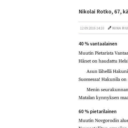
Nikolai Rotko, 67, k
12.09.2016 14:10
NINA RI
40 % vantaalainen
Muutin Pietarista Vantaa
Hänet on haudattu Helsi
Asun lähellä Hakuni
Suomessa! Hakunila on 
Menin seurakunnan 
Matalan kynnyksen maa
60 % pietarilainen
Muutin Novgorodin aluee