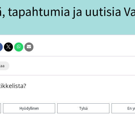
taa
ikkelista?
Hyödyllinen
Tylsä
En 
aa artikkeli: