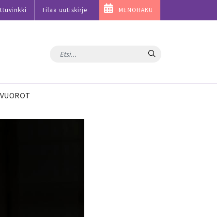
ttuvinkki
Tilaa uutiskirje
MENOHAKU
Hae
VUOROT