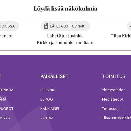
Löydä lisää näkökulmia
OOKISSA
LÄHETÄ JUTTUVINKKI
mentoi
Lähetä juttuvinkki
Tilaa Kirk
Kirkko ja kaupunki -mediaan.
T
PAIKALLISET
TOIMITUS
HTAISTA
HELSINKI
Yhteystiedot
LÄMÄ
ESPOO
Mediatiedot
VUOROT
KAUNIAINEN
Tietosuoja
ISYYS
VANTAA
Tilaa uutiskirjeit