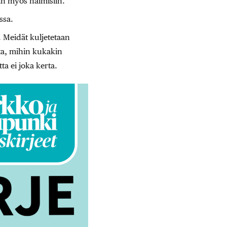
in myös naimisiin.
ssa.
 Meidät kuljetetaan
sta, mihin kukakin
ta ei joka kerta.