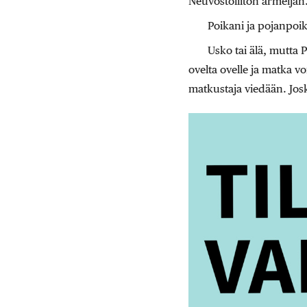
Neuvostoliiton armeijan
Poikani ja pojanpoik
Usko tai älä, mutta 
ovelta ovelle ja matka v
matkustaja viedään. Josku