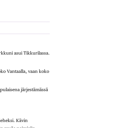
rkkuni asui Tikkurilassa.
oko Vantaalla, vaan koko
ulaisena järjestämässä
ieheksi. Kävin