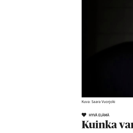
Kuva: Saara Vuorjoki
HYVÄ ELÄMÄ
Kuinka van