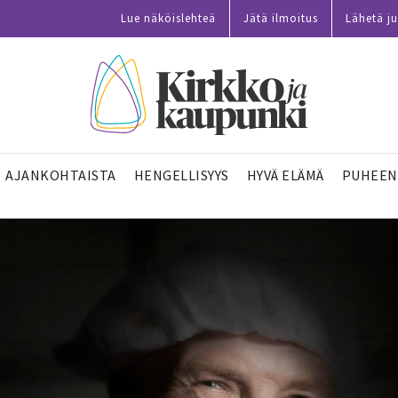
Lue näköislehteä
Jätä ilmoitus
Lähetä ju
AJANKOHTAISTA
HENGELLISYYS
HYVÄ ELÄMÄ
PUHEEN