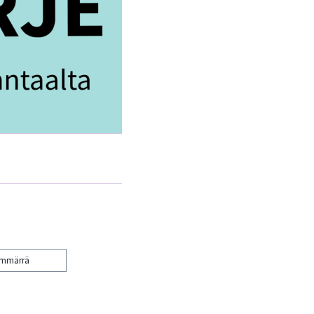
ymmärrä