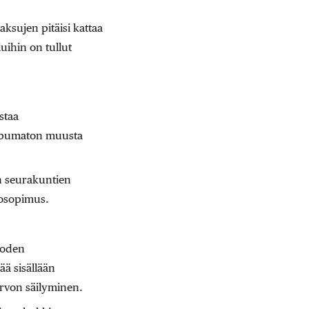
aksujen pitäisi kattaa
ihin on tullut
staa
ppumaton muusta
n seurakuntien
tosopimus.
uoden
ä sisällään
arvon säilyminen.