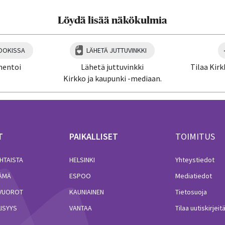
Löydä lisää näkökulmia
OOKISSA
LÄHETÄ JUTTUVINKKI
mentoi
Lähetä juttuvinkki
Tilaa Kirk
Kirkko ja kaupunki -mediaan.
T
PAIKALLISET
TOIMITUS
HTAISTA
HELSINKI
Yhteystiedot
LÄMÄ
ESPOO
Mediatiedot
VUOROT
KAUNIAINEN
Tietosuoja
ISYYS
VANTAA
Tilaa uutiskirjeit