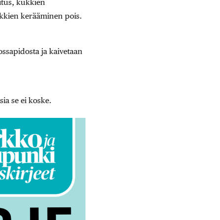
tus, kukkien
ukkien kerääminen pois.
nossapidosta ja kaivetaan
ia se ei koske.