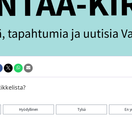
ikkelista?
Hyödyllinen
Tylsä
En 
aa artikkeli: