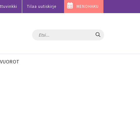
ttuvinkki
Tilaa uutiskirje
MENOHAKU
Hae
VUOROT