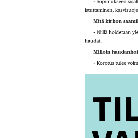
– Sopimukseen sisä
istuttaminen, kasvisuoj
Mitä kirkon saamil
– Niillä hoidetaan yl
haudat.
Milloin haudanho
– Korotus tulee voi