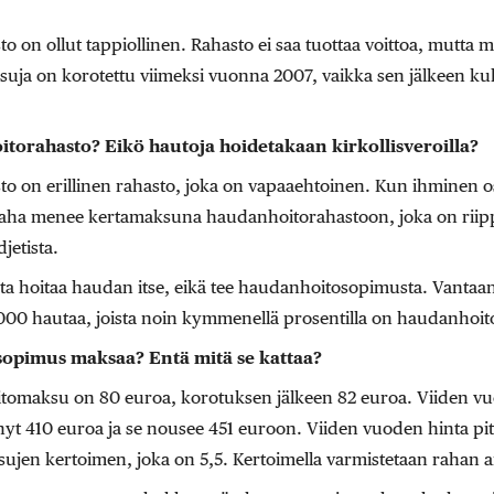
 on ollut tappiollinen. Rahasto ei saa tuottaa voittoa, mutta m
ja on korotettu viimeksi vuonna 2007, vaikka sen jälkeen kulu
torahasto? Eikö hautoja hoidetakaan kirkollisveroilla?
o on erillinen rahasto, joka on vapaaehtoinen. Kun ihminen o
raha menee kertamaksuna haudanhoitorahastoon, joka on rii
etista.
sta hoitaa haudan itse, eikä tee haudanhoitosopimusta. Vantaa
 000 hautaa, joista noin kymmenellä prosentilla on haudanhoi
opimus maksaa? Entä mitä se kattaa?
oitomaksu on 80 euroa, korotuksen jälkeen 82 euroa. Viiden v
 410 euroa ja se nousee 451 euroon. Viiden vuoden hinta pitä
sujen kertoimen, joka on 5,5. Kertoimella varmistetaan rahan 