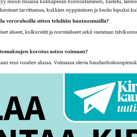
ltyy muun muassa kukkapesän kunnostaminen, kastelu, lannoi
elutoimet tarvittaessa, kukkien nyppiminen ja kesän lopuksi k
la verorahoilla sitten tehdään hautausmailla?
eiset alueet, kulkureitit ja nurmialueet sekä vastataan talvikun
itomaksujen korotus astuu voimaan?
maan ensi vuoden alussa. Voimassa olevia haudanhoitosopimuks