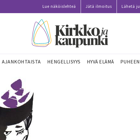
Lue näköislehteä
Jätä ilmoitus
Lähetä ju
AJANKOHTAISTA
HENGELLISYYS
HYVÄ ELÄMÄ
PUHEEN