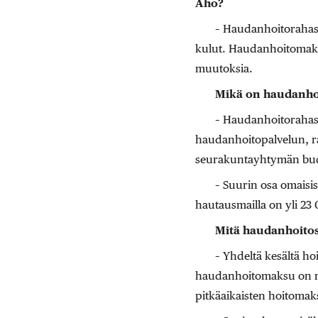
Aho?
– Haudanhoitorahasto
kulut. Haudanhoitomaksu
muutoksia.
Mikä on haudanhoi
– Haudanhoitorahast
haudanhoitopalvelun, 
seurakuntayhtymän budj
– Suurin osa omaisi
hautausmailla on yli 23
Mitä haudanhoitos
– Yhdeltä kesältä h
haudanhoitomaksu on nyt
pitkäaikaisten hoitomak