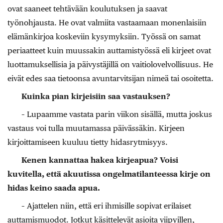
ovat saaneet tehtävään koulutuksen ja saavat
työnohjausta. He ovat valmiita vastaamaan monenlaisiin
elämänkirjoa koskeviin kysymyksiin. Työssä on samat
periaatteet kuin muussakin auttamistyössä eli kirjeet ovat
luottamuksellisia ja päivystäjillä on vaitiolovelvollisuus. He
eivät edes saa tietoonsa avuntarvitsijan nimeä tai osoitetta.
Kuinka pian kirjeisiin saa vastauksen?
– Lupaamme vastata parin viikon sisällä, mutta joskus
vastaus voi tulla muutamassa päivässäkin. Kirjeen
kirjoittamiseen kuuluu tietty hidasrytmisyys.
Kenen kannattaa hakea kirjeapua? Voisi
kuvitella, että akuutissa ongelmatilanteessa kirje on
hidas keino saada apua.
– Ajattelen niin, että eri ihmisille sopivat erilaiset
auttamismuodot. Jotkut käsittelevät asioita viipyillen,