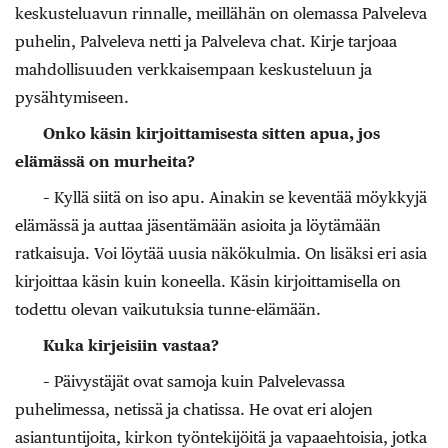
keskusteluavun rinnalle, meillähän on olemassa Palveleva
puhelin, Palveleva netti ja Palveleva chat. Kirje tarjoaa
mahdollisuuden verkkaisempaan keskusteluun ja
pysähtymiseen.
Onko käsin kirjoittamisesta sitten apua, jos
elämässä on murheita?
– Kyllä siitä on iso apu. Ainakin se keventää möykkyjä
elämässä ja auttaa jäsentämään asioita ja löytämään
ratkaisuja. Voi löytää uusia näkökulmia. On lisäksi eri asia
kirjoittaa käsin kuin koneella. Käsin kirjoittamisella on
todettu olevan vaikutuksia tunne-elämään.
Kuka kirjeisiin vastaa?
– Päivystäjät ovat samoja kuin Palvelevassa
puhelimessa, netissä ja chatissa. He ovat eri alojen
asiantuntijoita, kirkon työntekijöitä ja vapaaehtoisia, jotka