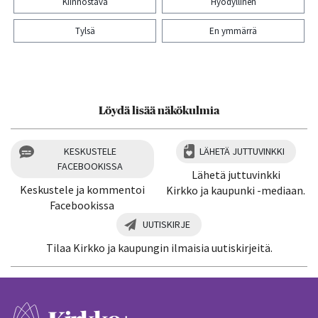
Kiinnostava
Hyödyllinen
Tylsä
En ymmärrä
Kiitos palautteesta! Jaa artikkeli:
Löydä lisää näkökulmia
KESKUSTELE
LÄHETÄ JUTTUVINKKI
FACEBOOKISSA
Lähetä juttuvinkki
Keskustele ja kommentoi
Kirkko ja kaupunki -mediaan.
Facebookissa
UUTISKIRJE
Tilaa Kirkko ja kaupungin ilmaisia uutiskirjeitä.