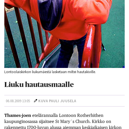
Lontoolaiskirkon liukumäestä lasketaan miltei hautakiville.
Liuku hautausmaalle
06.08.2009 13:05
KUVA
PAULI JUUSELA
Thames-joen
etelärannalla Lontoon Rotherhithen
kaupunginosassa sijaitsee St Mary´s Church. Kirkko on
rakennettu 1700-luvun alussa aiemman keskiaikaisen kirkon