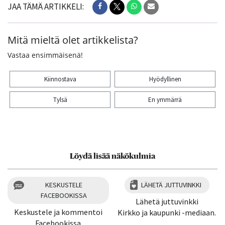
JAA TÄMÄ ARTIKKELI:
Mitä mieltä olet artikkelista?
Vastaa ensimmäisenä!
Kiinnostava
Hyödyllinen
Tylsä
En ymmärrä
Kiitos palautteesta! Jaa artikkeli:
Löydä lisää näkökulmia
KESKUSTELE
LÄHETÄ JUTTUVINKKI
FACEBOOKISSA
Lähetä juttuvinkki
Keskustele ja kommentoi
Kirkko ja kaupunki -mediaan.
Facebookissa