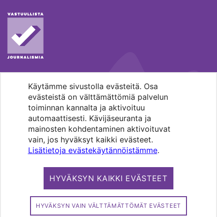
Käytämme sivustolla evästeitä. Osa
MENOHAKU
evästeistä on välttämättömiä palvelun
toiminnan kannalta ja aktivoituu
automaattisesti. Kävijäseuranta ja
mainosten kohdentaminen aktivoituvat
vain, jos hyväksyt kaikki evästeet.
Lisätietoja evästekäytännöistämme
.
Pääkaupunkiseudun evankelis-
luterilaisten seurakuntien media.
HYVÄKSYN KAIKKI EVÄSTEET
Copyright 2026. Kirkko ja kaupunki. All
rights reserved.
HYVÄKSYN VAIN VÄLTTÄMÄTTÖMÄT EVÄSTEET