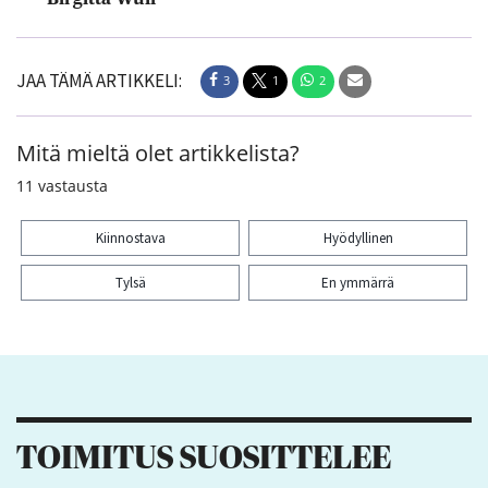
JAA TÄMÄ ARTIKKELI:
3
1
2
Mitä mieltä olet artikkelista?
11
vastausta
Kiinnostava
Hyödyllinen
Tylsä
En ymmärrä
Kiitos palautteesta! Jaa artikkeli:
3
1
2
TOIMITUS SUOSITTELEE