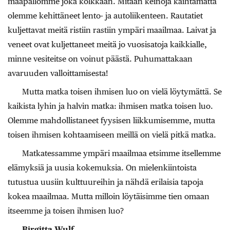
maapallomme joka kolkkaan. Mitään keinoja kaihtamatta
olemme kehittäneet lento- ja autoliikenteen. Rautatiet
kuljettavat meitä ristiin rastiin ympäri maailmaa. Laivat ja
veneet ovat kuljettaneet meitä jo vuosisatoja kaikkialle,
minne vesiteitse on voinut päästä. Puhumattakaan
avaruuden valloittamisesta!
Mutta matka toisen ihmisen luo on vielä löytymättä. Se
kaikista lyhin ja halvin matka: ihmisen matka toisen luo.
Olemme mahdollistaneet fyysisen liikkumisemme, mutta
toisen ihmisen kohtaamiseen meillä on vielä pitkä matka.
Matkatessamme ympäri maailmaa etsimme itsellemme
elämyksiä ja uusia kokemuksia. On mielenkiintoista
tutustua uusiin kulttuureihin ja nähdä erilaisia tapoja
kokea maailmaa. Mutta milloin löytäisimme tien omaan
itseemme ja toisen ihmisen luo?
Birgitta Wulf