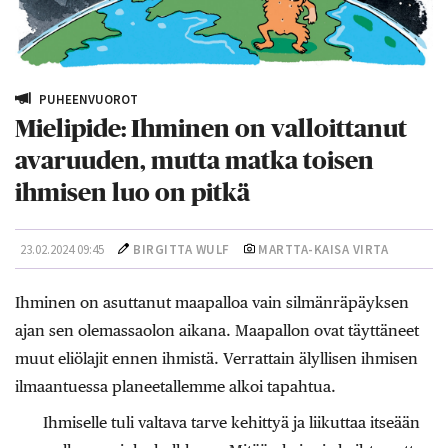
PUHEENVUOROT
Mielipide: Ihminen on valloittanut
avaruuden, mutta matka toisen
ihmisen luo on pitkä
23.02.2024 09:45
BIRGITTA WULF
MARTTA-KAISA VIRTA
Ihminen on asuttanut maapalloa vain silmänräpäyk­sen
ajan sen olemassaolon aikana. Maapallon ovat täyttäneet
muut eliölajit ennen ihmistä. Verrattain älyllisen ihmisen
ilmaantuessa planeetallemme alkoi tapahtua.
Ihmiselle tuli valtava tarve kehittyä ja liikuttaa itseään