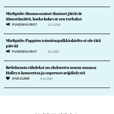
Mielipide: Huono-osaiset ihmiset jättävät
äänestämättä, koska kokevat sen turhaksi
PUHEENVUOROT
22.2.2024
Mielipide: Pappien toimituspalkkiokielto ei ole tätä
päivää
PUHEENVUOROT
8.2.2024
Betlehemin tähdeksi on ehdotettu muun muassa
Halleyn komeettaa ja supernovaräjähdystä
HYVÄ ELÄMÄ
8.12.2023