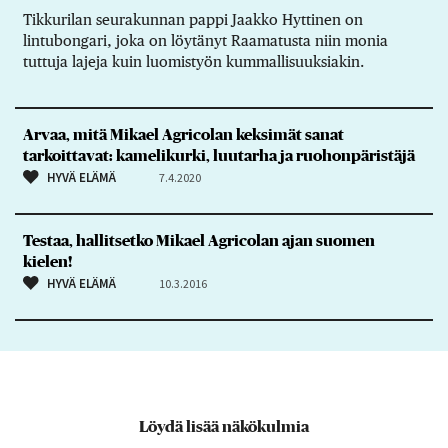
Tikkurilan seurakunnan pappi Jaakko Hyttinen on
lintubongari, joka on löytänyt Raamatusta niin monia
tuttuja lajeja kuin luomistyön kummallisuuksiakin.
Arvaa, mitä Mikael Agricolan keksimät sanat
tarkoittavat: kamelikurki, luutarha ja ruohonpäristäjä
HYVÄ ELÄMÄ
7.4.2020
Testaa, hallitsetko Mikael Agricolan ajan suomen
kielen!
HYVÄ ELÄMÄ
10.3.2016
Löydä lisää näkökulmia