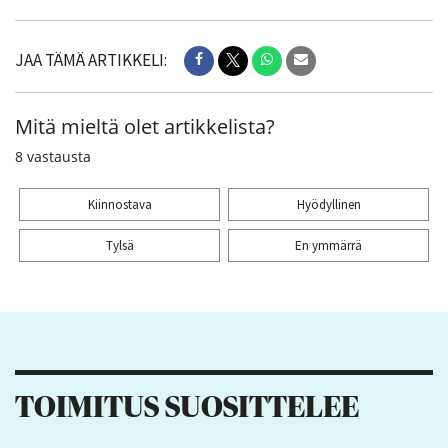
JAA TÄMÄ ARTIKKELI:
Mitä mieltä olet artikkelista?
8
vastausta
Kiinnostava
Hyödyllinen
Tylsä
En ymmärrä
Kiitos palautteesta! Jaa artikkeli:
TOIMITUS SUOSITTELEE