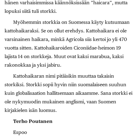
hänen varhaisimmissa käännöksissään ”haicara”, mutta
lopuksi siitä tuli storkki.
Myöhemmin storkkia on Suomessa käyty kutsumaan
kattohaikaraksi. Se on ollut erehdys. Kattohaikara ei ole
varsinainen haikara, minkä Agricola siis kertoi jo yli 470
vuotta sitten. Kattohaikaroiden Ciconiidae-heimon 19
lajista 14 on storkkeja. Muut ovat kaksi marabua, kaksi
rakonokkaa ja yksi jabiru.
Kattohaikaran nimi pitäisikin muuttaa takaisin
storkiksi. Storkki sopii hyvin niin suomalaiseen suuhun
kuin globalisaation hallitsemaan aikaamme. Sana storkki ei
ole nykymuodin mukainen anglismi, vaan Suomen
kirjakielen isän luomus.
Terho Poutanen
Espoo