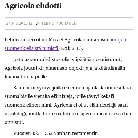
Agricola ehdotti
27.04.2020 15:12
TERHO POUTANEN
Lehdessä kerrottiin Mikael Agricolan antamista
lintujen
suomenkielisistä nimistä
(K&k 2.4.).
Jotta uskonpuhdistus olisi ylipäätään onnistunut,
Agricola joutui kirjoittamaan ohjekirjoja ja kääntämään
Raamattua papeille.
Raamatun syntysijoilla eli ennen ajanlaskumme alkua
suomalaisille vieraita eläinlajeja, joille täytyi keksiä
suomenkielinen nimi. Agricola ei ollut eläintieteilijä saati
ornitologi, mutta tuntemattomien lajien nimeämisessä hän
onnistui.
Vuosien 1551–1552 Vanhan testamentin