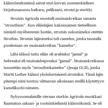
käännösteksteissä saivat ensi kerran suomenkielisen
kirjoitusasunsa haikara, pelikaani, strutsi ja storkki.
Strutsin Agricola muotoili muinaiskreikan sanasta
”strouthion”. Kun eläinlajien kaksiosainen tieteellinen
nimistö myöhemmin luotiin, strutsin sukunimeksi otettiin
Struthio. Strutsin lajinimeksi tuli camelus, jonka taustalla
puolestaan on muinaiskreikan ”kamelus”.
Lähi-idässä tuttu eläin oli arabiaksi ”jamal” ja
hebreaksi eli muinaishepreaksi ”gamal”. Muinaiskreikassa
tunnettiin myös ”strouthiokamelos” (Jesaja 13:21), jonka
Martti Luther käänsi yksinkertaisesti strutsiksi. Tämä lajin
pitempi nimi tuntuu viittaavan aikoinaan meillä käytettyyn
kamelikurki-nimeen.
Nykysuomalaisille vieraan storkin Agricola muokkasi
Raamatun saksan- ja ruotsinkielisistä käännöksistä. Se oli