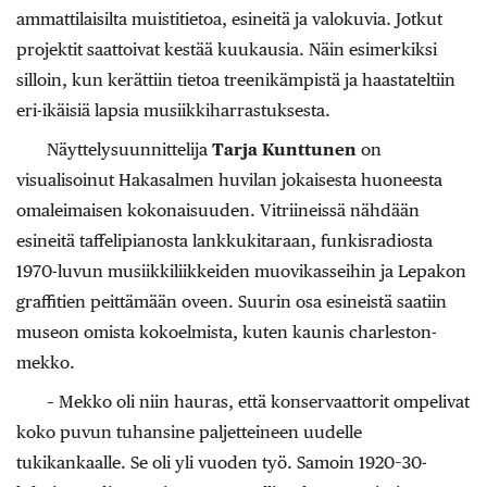
ammattilaisilta muistitietoa, esineitä ja valokuvia. Jotkut
projektit saattoivat kestää kuukausia. Näin esimerkiksi
silloin, kun kerättiin tietoa treenikämpistä ja haastateltiin
eri-ikäisiä lapsia musiikkiharrastuksesta.
Näyttelysuunnittelija
Tarja Kunttunen
on
visualisoinut Hakasalmen huvilan jokaisesta huoneesta
omaleimaisen kokonaisuuden. Vitriineissä nähdään
esineitä taffelipianosta lankkukitaraan, funkisradiosta
1970-luvun musiikkiliikkeiden muovikasseihin ja Lepakon
graffitien peittämään oveen. Suurin osa esineistä saatiin
museon omista kokoelmista, kuten kaunis charleston-
mekko.
– Mekko oli niin hauras, että konservaattorit ompelivat
koko puvun tuhansine paljetteineen uudelle
tukikankaalle. Se oli yli vuoden työ. Samoin 1920–30-