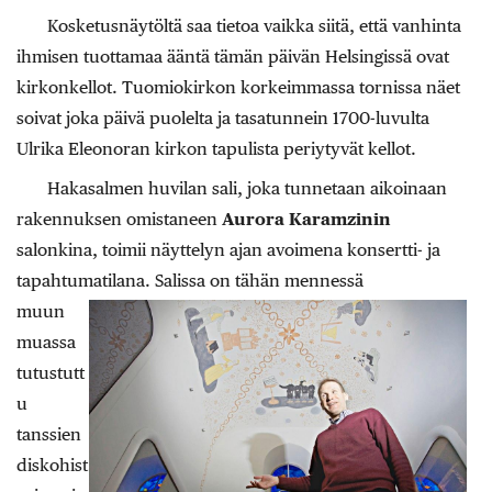
Kosketusnäytöltä saa tietoa vaikka siitä, että vanhinta
ihmisen tuottamaa ääntä tämän päivän Helsingissä ovat
kirkonkellot. Tuomiokirkon korkeimmassa tornissa näet
soivat joka päivä puolelta ja tasatunnein 1700-luvulta
Ulrika Eleonoran kirkon tapulista periytyvät kellot.
Hakasalmen huvilan sali, joka tunnetaan aikoinaan
rakennuksen omistaneen
Aurora Karamzinin
salonkina, toimii näyttelyn ajan avoimena konsertti- ja
tapahtumatilana. Salissa on tähän mennessä
muun
muassa
tutustutt
u
tanssien
diskohist