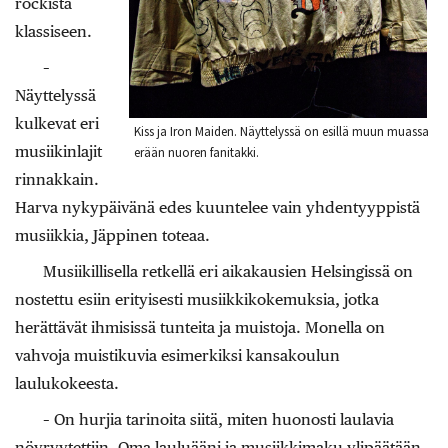
rockista
klassiseen.
–
Näyttelyssä
kulkevat eri
Kiss ja Iron Maiden. Näyttelyssä on esillä muun muassa
musiikinlajit
erään nuoren fanitakki.
rinnakkain.
Harva nykypäivänä edes kuuntelee vain yhdentyyppistä
musiikkia, Jäppinen toteaa.
Musiikillisella retkellä eri aikakausien Helsingissä on
nostettu esiin erityisesti musiikkikokemuksia, jotka
herättävät ihmisissä tunteita ja muistoja. Monella on
vahvoja muistikuvia esimerkiksi kansakoulun
laulukokeesta.
– On hurjia tarinoita siitä, miten huonosti laulavia
nöyryytettiin. Oma lauluääni ja musiikkimaku ylipäätään