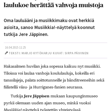
laulukoe herättää vahvoja muistoja
Oma lauluääni ja musiikkimaku ovat herkkiä
asioita, sanoo Musiikkia!-näyttelyä koonnut
tutkija Jere Jäppinen.
16.04.2015 11:25
TEKSTI: MARJO KYTÖHARJU KUVAT: SIRPA PÄIVINEN
Hakasalmen huvilan joka sopessa kaikuu nyt musiikki.
Tiloissa voi laulaa vanhoja koululauluja, kokeilla eri
tanssilajeja, palata soittotunneille ja bänditreeneihin sekä
fiilistellä viisu- ja Hurriganes-fanien seurassa.
Tutkija
Jere Jäppisen
mukaan kaupunginmuseo
pyrkii olemaan uuden ajan museo, minkä vuoksi
Musiikkia!
-näyttelyä työstettiin yhteistyössä