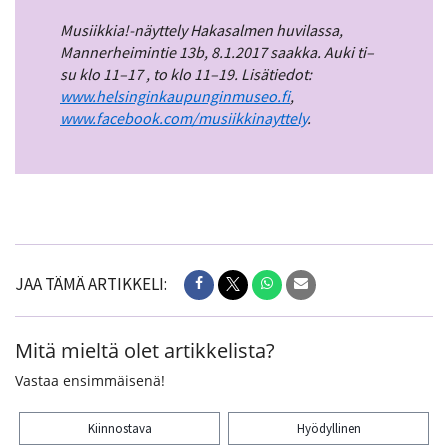
Musiikkia!-näyttely Hakasalmen huvilassa,
Mannerheimintie 13b, 8.1.2017 saakka. Auki ti–
su klo 11–17 , to klo 11–19. Lisätiedot:
www.helsinginkaupunginmuseo.fi
,
www.facebook.com/musiikkinayttely
.
JAA TÄMÄ ARTIKKELI:
Mitä mieltä olet artikkelista?
Vastaa ensimmäisenä!
Kiinnostava
Hyödyllinen