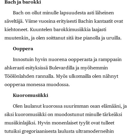
Bach ja barokki
Bach on ollut minulle lapsuudesta asti läheinen
säveltäjä. Viime vuosina erityisesti Bachin kantaatit ovat
kiehtoneet. Kuuntelen barokkimusiikkia laajasti
muutenkin, ja olen soittanut sitä itse pianolla ja uruilla.
Ooppera
Innostuin hyvin nuorena oopperasta ja ramppasin
ahkerasti esityksissä Bulevardilla ja myöhemmin
Töölönlahden rannalla. Myös ulkomailla olen nähnyt
oopperaa monessa muodossa.
Kuoromusiikki
Olen laulanut kuorossa suurimman osan elämääni, ja
siksi kuoromusiikki on muodostunut minulle tärkeäksi
musiikinlajiksi. Hyvin monenlaiset tyylit ovat tulleet
tutuiksi gregoriaanisesta laulusta ultramoderneihin