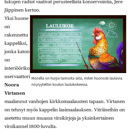
lukujen radiot vaativat perusteellista konservointia, Jere
Jäppinen kertoo.
Yksi huone
on
rakennettu
kappeliksi,
jonka katon
on
interiööriko
nservaattori
Monella on hurjia tarinoita siitä, miten huonosti laulavia
Noora
nöyryytettiin koulun laulukokeessa.
Virtanen
maalannut vanhojen kirkkomaalausten tapaan. Virtanen
on tehnyt myös kappelin lasimaalauksen. Vitriineihin on
asetettu muun muassa virsikirjoja ja yksinkertainen
virsikannel 1800-luvulta.