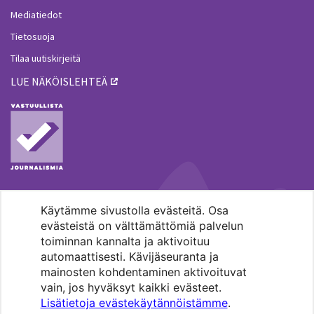
Mediatiedot
Tietosuoja
Tilaa uutiskirjeitä
LUE NÄKÖISLEHTEÄ
Käytämme sivustolla evästeitä. Osa
MENOHAKU
evästeistä on välttämättömiä palvelun
toiminnan kannalta ja aktivoituu
automaattisesti. Kävijäseuranta ja
mainosten kohdentaminen aktivoituvat
vain, jos hyväksyt kaikki evästeet.
Lisätietoja evästekäytännöistämme
.
Pääkaupunkiseudun evankelis-