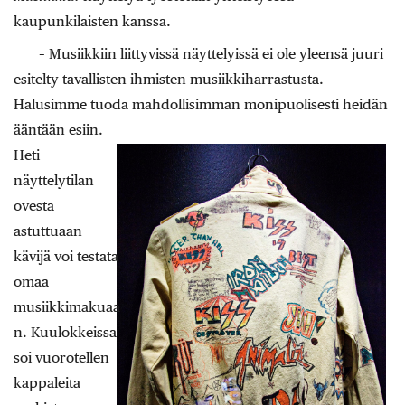
kaupunkilaisten kanssa.
– Musiikkiin liittyvissä näyttelyissä ei ole yleensä juuri
esitelty tavallisten ihmisten musiikkiharrastusta.
Halusimme tuoda mahdollisimman monipuolisesti heidän
ääntään esiin.
Heti
näyttelytilan
ovesta
astuttuaan
kävijä voi testata
omaa
musiikkimakuaa
n. Kuulokkeissa
soi vuorotellen
kappaleita