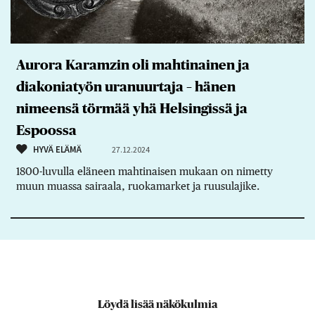
Aurora Karamzin oli mahtinainen ja
diakoniatyön uranuurtaja – hänen
nimeensä törmää yhä Helsingissä ja
Espoossa
HYVÄ ELÄMÄ
27.12.2024
1800-luvulla eläneen mahtinaisen mukaan on nimetty
muun muassa sairaala, ruokamarket ja ruusulajike.
Löydä lisää näkökulmia