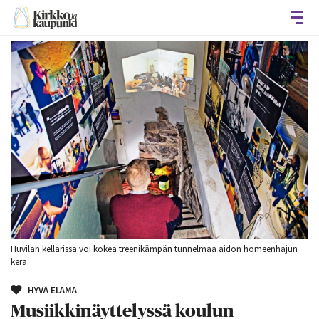
Avaa
Huvilan kellarissa voi kokea treenikämpän tunnelmaa aidon homeenhajun
kera.
HYVÄ ELÄMÄ
Musiikkinäyttelyssä koulun