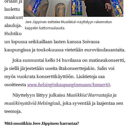
oriaan ja
laulettu
maakunt
Jere Jäppinen esittelee Musiikkia!-näyttelyyn rakennetun
alauluja.
kappelin kattomaalausta.
Huhtiku
un lopussa seikkaillaan lasten kanssa Soivassa
kaupungissa ja toukokuussa vietetään euroviisulauantaita.
Joka sunnuntai kello 14 huvilassa on matineakonsertti,
ja siellä järjestetään useita iltakonserttejakin. Salin voi
myös vuokrata konserttikäyttöön. Lisätietoja saa
osoitteesta
www.helsinginkaupunginmuseo/konsertit
.
Näyttelyyn liittyy julkaisu
Musiikkia! Harrastajia ja
musiikinystäviä Helsingissä
, joka syventää ja laajentaa sen
teemoja.
Mitä musiikkia Jere Jäppinen harrastaa?