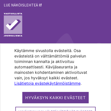
LUE NÄKÖISLEHTEÄ
Käytämme sivustolla evästeitä. Osa
MENOHAKU
evästeistä on välttämättömiä palvelun
toiminnan kannalta ja aktivoituu
automaattisesti. Kävijäseuranta ja
mainosten kohdentaminen aktivoituvat
vain, jos hyväksyt kaikki evästeet.
Lisätietoja evästekäytännöistämme
.
Pääkaupunkiseudun evankelis-
luterilaisten seurakuntien media.
HYVÄKSYN KAIKKI EVÄSTEET
Copyright 2026. Kirkko ja kaupunki. All
rights reserved.