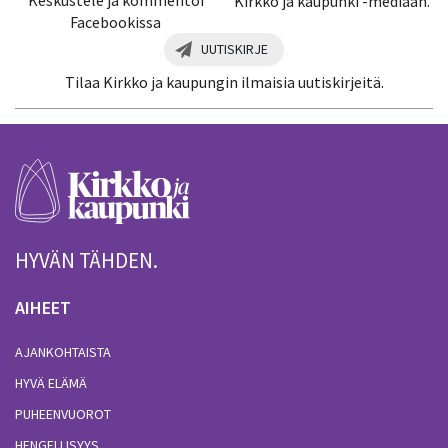
Keskustele ja kommentoi
Kirkko ja kaupunki -mediaan.
Facebookissa
UUTISKIRJE
Tilaa Kirkko ja kaupungin ilmaisia uutiskirjeitä.
HYVÄN TÄHDEN.
AIHEET
AJANKOHTAISTA
HYVÄ ELÄMÄ
PUHEENVUOROT
HENGELLISYYS