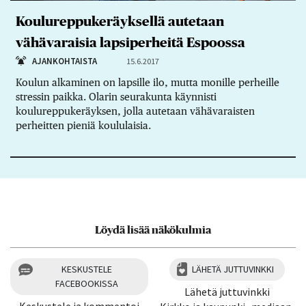
Koulureppukeräyksellä autetaan
vähävaraisia lapsiperheitä Espoossa
AJANKOHTAISTA
15.6.2017
Koulun alkaminen on lapsille ilo, mutta monille perheille
stressin paikka. Olarin seurakunta käynnisti
koulureppukeräyksen, jolla autetaan vähävaraisten
perheitten pieniä koululaisia.
Löydä lisää näkökulmia
KESKUSTELE
LÄHETÄ JUTTUVINKKI
FACEBOOKISSA
Lähetä juttuvinkki