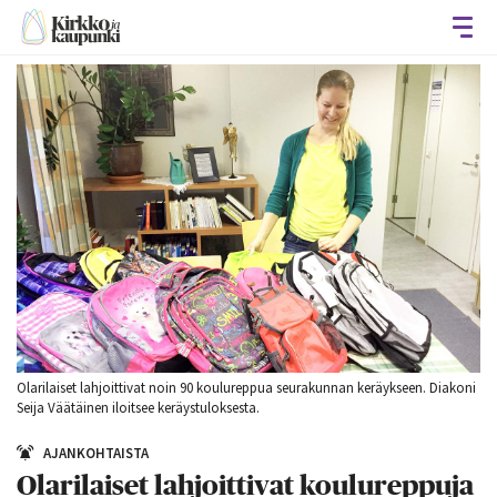
Avaa
Olarilaiset lahjoittivat noin 90 koulureppua seurakunnan keräykseen. Diakoni
Seija Väätäinen iloitsee keräystuloksesta.
AJANKOHTAISTA
Olarilaiset lahjoittivat koulureppuja