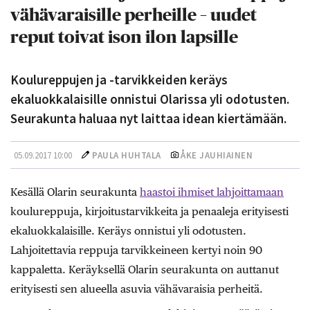
vähävaraisille perheille – uudet
reput toivat ison ilon lapsille
Koulureppujen ja -tarvikkeiden keräys
ekaluokkalaisille onnistui Olarissa yli odotusten.
Seurakunta haluaa nyt laittaa idean kiertämään.
05.09.2017 10:00
PAULA HUHTALA
ÅKE JAUHIAINEN
Kesällä Olarin seurakunta
haastoi ihmiset lahjoittamaan
koulureppuja, kirjoitustarvikkeita ja penaaleja erityisesti
ekaluokkalaisille. Keräys onnistui yli odotusten.
Lahjoitettavia reppuja tarvikkeineen kertyi noin 90
kappaletta. Keräyksellä Olarin seurakunta on auttanut
erityisesti sen alueella asuvia vähävaraisia perheitä.