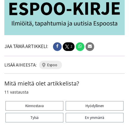
JAA TÄMÄ ARTIKKELI:
2
LISÄÄ AIHEESTA:
espoo
Mitä mieltä olet artikkelista?
11
vastausta
Kiinnostava
Hyödyllinen
Tylsä
En ymmärrä