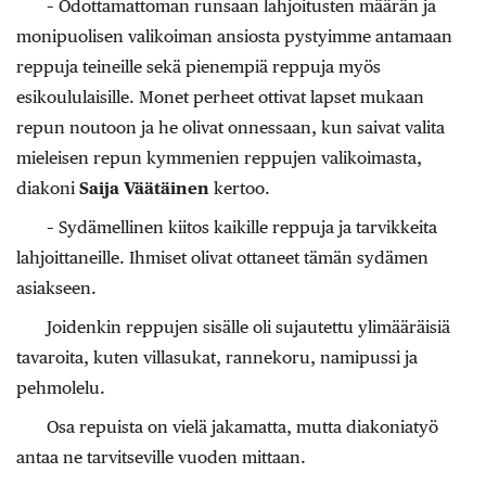
– Odottamattoman runsaan lahjoitusten määrän ja
monipuolisen valikoiman ansiosta pystyimme antamaan
reppuja teineille sekä pienempiä reppuja myös
esikoululaisille. Monet perheet ottivat lapset mukaan
repun noutoon ja he olivat onnessaan, kun saivat valita
mieleisen repun kymmenien reppujen valikoimasta,
diakoni
Saija Väätäinen
kertoo.
– Sydämellinen kiitos kaikille reppuja ja tarvikkeita
lahjoittaneille. Ihmiset olivat ottaneet tämän sydämen
asiakseen.
Joidenkin reppujen sisälle oli sujautettu ylimääräisiä
tavaroita, kuten villasukat, rannekoru, namipussi ja
pehmolelu.
Osa repuista on vielä jakamatta, mutta diakoniatyö
antaa ne tarvitseville vuoden mittaan.