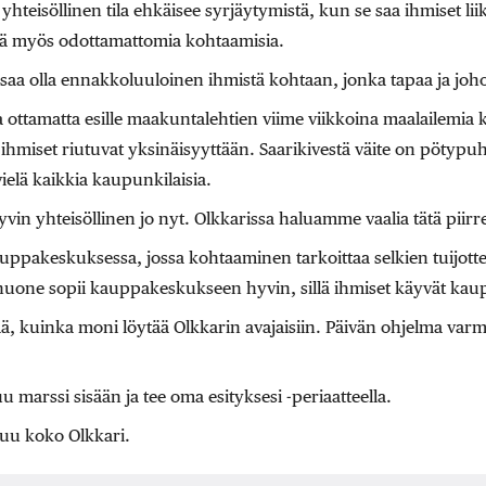
 yhteisöllinen tila ehkäisee syrjäytymistä, kun se saa ihmiset li
ää myös odottamattomia kohtaamisia.
saa olla ennakkoluuloinen ihmistä kohtaan, jonka tapaa ja joh
lla ottamatta esille maakuntalehtien viime viikkoina maalailemi
a ihmiset riutuvat yksinäisyyttään. Saarikivestä väite on pötypuh
 vielä kaikkia kaupunkilaisia.
vin yhteisöllinen jo nyt. Olkkarissa haluamme vaalia tätä piirre
uppakeskuksessa, jossa kohtaaminen tarkoittaa selkien tuijott
huone sopii kauppakeskukseen hyvin, sillä ihmiset käyvät kau
ää, kuinka moni löytää Olkkarin avajaisiin. Päivän ohjelma varm
u marssi sisään ja tee oma esityksesi -periaatteella.
stuu koko Olkkari.