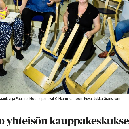
 Saarikivi ja Pauliina Moona panevat Olkkarin kuntoon. Kuva: Jukka Granstrom
uo yhteisön kauppakeskuks