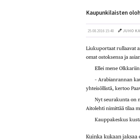
Kaupunkilaisten oloh
25.08.2016 15:40
JUHO K
Liukuportaat rullaavat a
omat ostoksensa ja asia
Ellei mene Olkkariin
– Arabianrannan kau
yhteisöllistä, kertoo P
Nyt seurakunta on mu
Aitolehti nimittää tilaa 
Kauppakeskus kusta
Kuinka kukaan jaksaa 