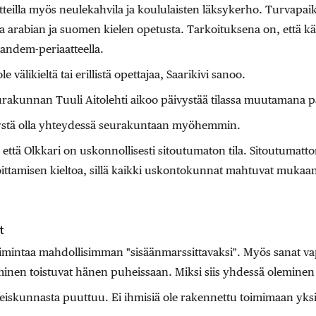
teilla myös neulekahvila ja koululaisten läksykerho. Turvapai
a arabian ja suomen kielen opetusta. Tarkoituksena on, että kävi
 tandem-periaatteella.
le välikieltä tai erillistä opettajaa, Saarikivi sanoo.
urakunnan Tuuli Aitolehti aikoo päivystää tilassa muutamana pä
ystä olla yhteydessä seurakuntaan myöhemmin.
, että Olkkari on uskonnollisesti sitoutumaton tila. Sitoutumat
ittamisen kieltoa, sillä kaikki uskontokunnat mahtuvat mukaa
t
 toimintaa mahdollisimman "sisäänmarssittavaksi". Myös sanat v
aminen toistuvat hänen puheissaan. Miksi siis yhdessä oleminen
hteiskunnasta puuttuu. Ei ihmisiä ole rakennettu toimimaan yks