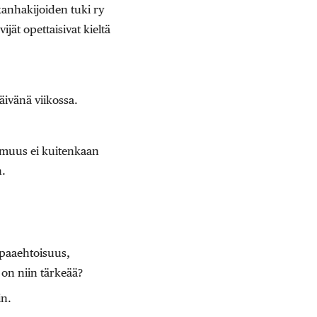
kanhakijoiden tuki ry
jät opettaisivat kieltä
ivänä viikossa.
tomuus ei kuitenkaan
n.
apaaehtoisuus,
 on niin tärkeää?
in.