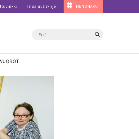
ttuvinkki
Tilaa uutiskirje
MENOHAKU
Hae
VUOROT