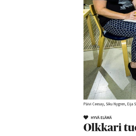
Päivi Ceesay, Siku Nygren, Eija
HYVÄ ELÄMÄ
Olkkari t