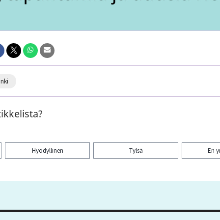
inki
ikkelista?
Hyödyllinen
Tylsä
En 
aa artikkeli: