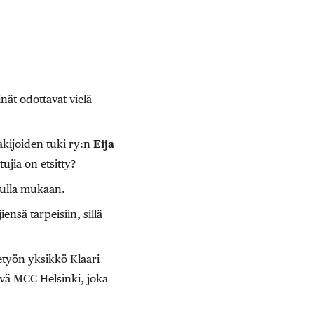
nät odottavat vielä
akijoiden tuki ry:n
Eija
ujia on etsitty?
tulla mukaan.
nsä tarpeisiin, sillä
etyön yksikkö Klaari
tävä MCC Helsinki, joka