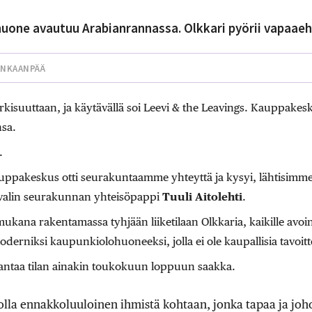
uone avautuu Arabianrannassa. Olkkari pyörii vapaaeh
ANKAANPÄÄ
rkisuuttaan, ja käytävällä soi Leevi & the Leavings. Kauppakes
nsa.
.
ppakeskus otti seurakuntaamme yhteyttä ja kysyi, lähtisimm
aavalin seurakunnan yhteisöpappi
Tuuli Aitolehti
.
kana rakentamassa tyhjään liiketilaan Olkkaria, kaikille avointa
moderniksi kaupunkiolohuoneeksi, jolla ei ole kaupallisia tavoitt
ntaa tilan ainakin toukokuun loppuun saakka.
olla ennakkoluuloinen ihmistä kohtaan, jonka tapaa ja joh