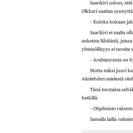
Saarikivi uskoo, että
Olkkari saattaa synnytt
– Kuinka kukaan jak
Saarikivi ei malta o
ankeista lähiöistä, joiss
yhteisöllisyys ei tavoita
– Arabianranta on hy
Mutta miksi juuri ka
Aitolehden mielestä olo
Tänä torstaina selvi
hetkillä.
– Ohjelmisto rakentu
Samalla lailla valmi