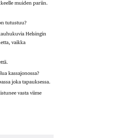
ikkeelle muiden pariin.
on tutustuu?
a kauhukuvia Helsingin
etta, vaikka
ttä.
elua kassajonossa?
passa joka tapauksessa.
istunee vasta viime