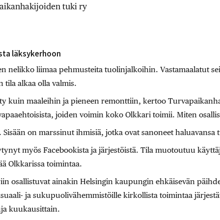
paikanhakijoiden tuki ry
sta läksykerhoon
n nelikko liimaa pehmusteita tuolinjalkoihin. Vastamaalatut sei
tila alkaa olla valmis.
tty kuin maaleihin ja pieneen remonttiin, kertoo Turvapaikanh
apaaehtoisista, joiden voimin koko Olkkari toimii. Miten osallist
i. Sisään on marssinut ihmisiä, jotka ovat sanoneet haluavansa 
tynyt myös Facebookista ja järjestöistä. Tila muotoutuu käyttäjie
ää Olkkarissa toimintaa.
riin osallistuvat ainakin Helsingin kaupungin ehkäisevän päihd
eksuaali- ja sukupuolivähemmistöille kirkollista toimintaa järjes
uja kuukausittain.