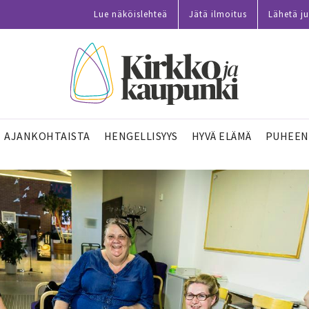
Lue näköislehteä
Jätä ilmoitus
Lähetä ju
AJANKOHTAISTA
HENGELLISYYS
HYVÄ ELÄMÄ
PUHEEN