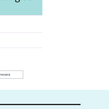
ymmärrä