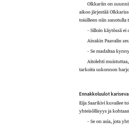
Olkkariin on suunnit
aikoo järjestää Olkkariss
toisilleen niin sanotulla
– Silloin käytössä ei o
Ainakin Paavalin se
– Se madaltaa kynn
Aitolehti muistuttaa
tarkoita uskonnon harjo
Ennakkoluulot kariseva
Eija Saarikivi kuvailee
yhteisöllisyys ja kohta
– Se on asia, jota y