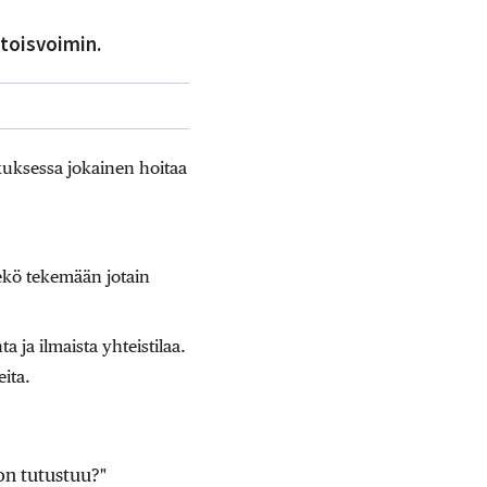
toisvoimin.
kuksessa jokainen hoitaa
ekö tekemään jotain
 ja ilmaista yhteistilaa.
eita.
on tutustuu?"