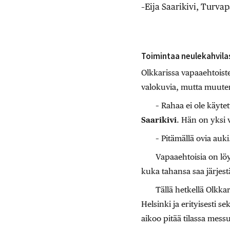
–Eija Saarikivi, Turva
Toimintaa neulekahvila
Olkkarissa vapaaehtoiste
valokuvia, mutta muuten 
– Rahaa ei ole käyte
Saarikivi
. Hän on yksi v
– Pitämällä ovia auk
Vapaaehtoisia on löy
kuka tahansa saa järjest
Tällä hetkellä Olkka
Helsinki ja erityisesti s
aikoo pitää tilassa mess