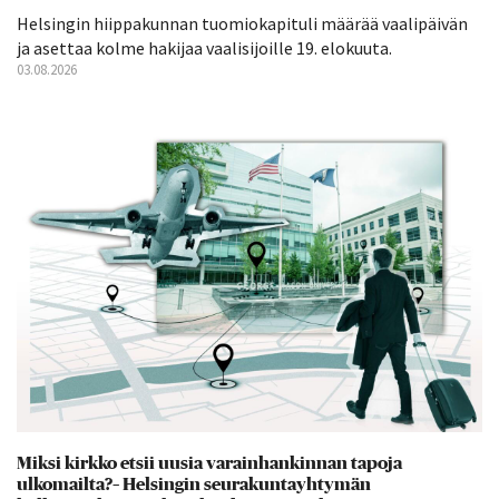
Helsingin hiippakunnan tuomiokapituli määrää vaalipäivän
ja asettaa kolme hakijaa vaalisijoille 19. elokuuta.
03.08.2026
Miksi kirkko etsii uusia varainhankinnan tapoja
ulkomailta?– Helsingin seurakuntayhtymän