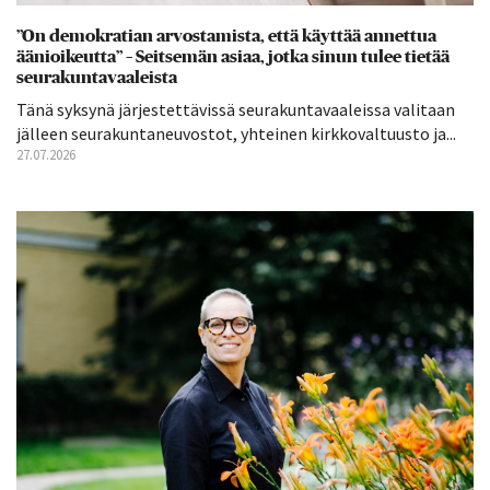
”On demokratian arvostamista, että käyttää annettua
äänioikeutta” – Seitsemän asiaa, jotka sinun tulee tietää
seurakuntavaaleista
Tänä syksynä järjestettävissä seurakuntavaaleissa valitaan
jälleen seurakuntaneuvostot, yhteinen kirkkovaltuusto ja...
27.07.2026