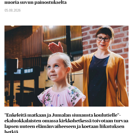
nuoria suvun painostukselta
05.08.2026
”Enkeleitä matkaan ja Jumalan siunausta koulutielle”–
ekaluokkalaisten omassa kirkkohetkessä toivotaan turvaa
lapsen uuteen elämänvaiheeseen ja koetaan liikutuksen
hetkiä