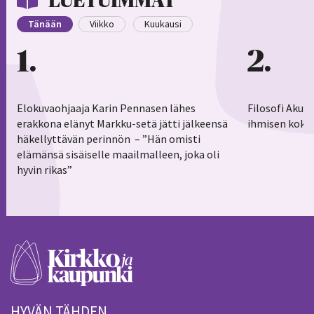
LUETUIMMAT
Tänään
Viikko
Kuukausi
1
2
Elokuvaohjaaja Karin Pennasen lähes
Filosofi Aku 
erakkona elänyt Markku-setä jätti jälkeensä
ihmisen koko
häkellyttävän perinnön – ”Hän omisti
elämänsä sisäiselle maailmalleen, joka oli
hyvin rikas”
HYVÄN TÄHDEN.