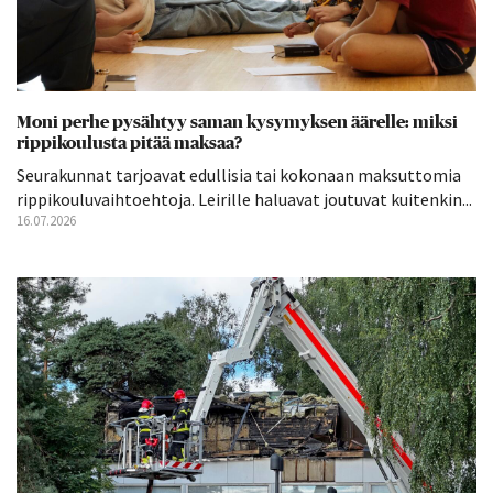
Moni perhe pysähtyy saman kysymyksen äärelle: miksi
rippikoulusta pitää maksaa?
Seurakunnat tarjoavat edullisia tai kokonaan maksuttomia
rippikouluvaihtoehtoja. Leirille haluavat joutuvat kuitenkin...
16.07.2026