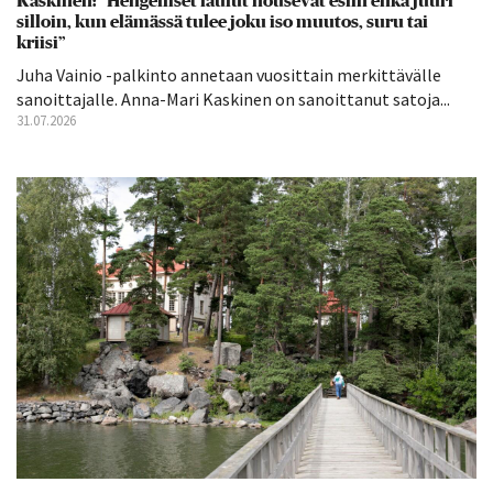
Kaskinen: ”Hengelliset laulut nousevat esiin ehkä juuri
silloin, kun elämässä tulee joku iso muutos, suru tai
kriisi”
Juha Vainio -palkinto annetaan vuosittain merkittävälle
sanoittajalle. Anna-Mari Kaskinen on sanoittanut satoja...
31.07.2026