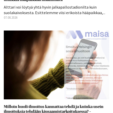
Alttari voi löytyä yhtä hyvin jalkapallostadionilta kuin
suolakaivoksesta. Esittelemme viisi erikoista hääpaikkaa,...
07.08.2026
Milloin huoli-ilmoitus kannattaa tehdä ja kuinka usein
ilmoituksia tehdään kiusaamistarkoituksessa? –