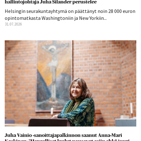
hallintojohtaja Juha Silander perustelee
Helsingin seurakuntayhtymä on päättänyt noin 28 000 euron
opintomatkasta Washingtoniin ja New Yorkiin...
31.07.2026
Juha Vainio -sanoittajapalkinnon saanut Anna-Mari