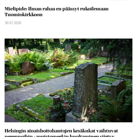
Mielipide: Ilman rahaa en päässyt rukoilemaan
Tuomiokirkkoon
30.07.2026
Helsingin ainaishoitohautojen kesäkukat vaihtuvat
perennoihin – muistomerkin huoltaminen siirtyy