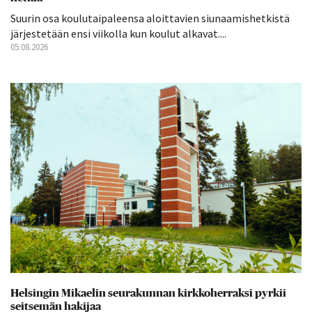
Suurin osa koulutaipaleensa aloittavien siunaamishetkistä
järjestetään ensi viikolla kun koulut alkavat....
05.08.2026
Helsingin Mikaelin seurakunnan kirkkoherraksi pyrkii
seitsemän hakijaa