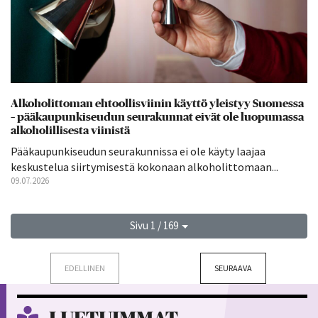
Alkoholittoman ehtoollisviinin käyttö yleistyy Suomessa
– pääkaupunkiseudun seurakunnat eivät ole luopumassa
alkoholillisesta viinistä
Pääkaupunkiseudun seurakunnissa ei ole käyty laajaa
keskustelua siirtymisestä kokonaan alkoholittomaan...
09.07.2026
Sivu 1 / 169
EDELLINEN
SEURAAVA