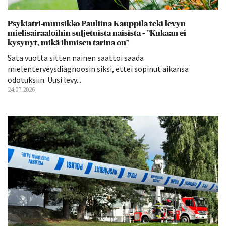
Psykiatri-muusikko Pauliina Kauppila teki levyn
mielisairaaloihin suljetuista naisista – ”Kukaan ei
kysynyt, mikä ihmisen tarina on”
Sata vuotta sitten nainen saattoi saada
mielenterveysdiagnoosin siksi, ettei sopinut aikansa
odotuksiin. Uusi levy...
24.07.2026