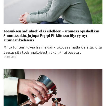
Jeesuksen äidinkieli elää edelleen – arameaa opiskellaan
Suomessakin, ja jopa Peppi Pitkätossu löytyy nyt
arameankielisenä
Miltä tuntuisi lukea Isä meidän -rukous samalla kielellä, jolla
Jeesus sitä todennäköisesti rukoili? Tai päästä...
09.07.2026