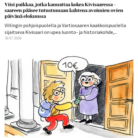
Viisi paikkaa, jotka kannattaa kokea Kivisaaressa –
saareen pääsee tutustumaan kahtena avoimien ovien
päivänä elokuussa
Villingin pohjoispuolella ja Vartiosaaren kaakkoispuolella
sijaitseva Kivisaari on upea luonto- ja historiakohde,...
30.07.2026