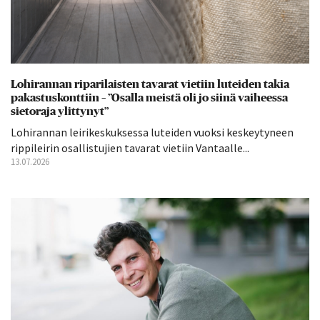
Lohirannan riparilaisten tavarat vietiin luteiden takia
pakastuskonttiin – ”Osalla meistä oli jo siinä vaiheessa
sietoraja ylittynyt”
Lohirannan leirikeskuksessa luteiden vuoksi keskeytyneen
rippileirin osallistujien tavarat vietiin Vantaalle...
13.07.2026