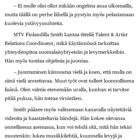
— Ei mulle olisi ollut mikään ongelma asua ulkomailla,
mutta täällä on perhe lähellä ja pystyin myös pelastamaan
kuolevia ystävyyssuhteita.
MTV Finlandilla Smith kantaa titteliä Talent & Artist
Relations Coordinator, mikä käytännössä tarkoittaa
yhteydenpitoa suomalaisyhtyeisiin ja levymerkkeihin.
Hän myös tuottaa ohjelmia ja juontaa.
— Juontaminen kiinnostaa vielä ja koen, että mulla on
siinä vielä annettavaa. Muut työt ovat tulleet luonnollisena
lisänä. Olen valmis etenemään uralla, kunhan ei tarvitse
pitää pukua, hän toteaa virnistäen.
Smith pääsee myös valitsemaan kanavalla näytettäviä
videoita ja haastateltavia bändejä. Hän kokee olevansa
onnellisessa asemassa, kun voi tehdä sitä, mitä hän tekisi
muutenkin: lukea musiikkilehtiä, kuunnella levyjä ja