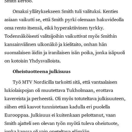
Smith kertoo.
Omaksi yllätyksekseen Smith tuli valituksi. Kenties
asiaan vaikutti se, että Smith pyrki olemaan hakuvideolla
oma rento itsensä, eikä hyperaktiivinen tyrkky.
Todennäköisesti valitsijoihin vaikuttivat myös Smithin
kansainvälinen ulkonäkö ja kielitaito, onhan hän
suomalaisen äidin ja iranilaisen isän poika, jonka isäpuoli
on kotoisin Yhdysvalloista.
Oheistuotteena julkisuus
Työ MTV Nordicilla tarkoitti sitä, että vantaalaisen
lukiolaispojan oli muutettava Tukholmaan, erottava
kavereista ja perheestä. Oli myös totuteltava julkisuuteen,
siihen että kasvot tunnistetaan kadulla eri puolella
Eurooppaa. Julkisuus ei kuitenkaan pelottanut, vaan
Smith ajatteli sen olevan työn myötä tuleva oheistuote,
jonka kanssa oli vain opeteltava elämään.