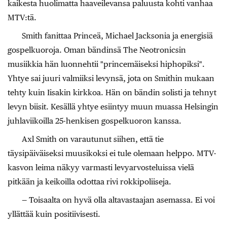
kaikesta huolimatta haaveilevansa paluusta kohti vanhaa
MTV:tä.
Smith fanittaa Princeä, Michael Jacksonia ja energisiä
gospelkuoroja. Oman bändinsä The Neotronicsin
musiikkia hän luonnehtii "princemäiseksi hiphopiksi".
Yhtye sai juuri valmiiksi levynsä, jota on Smithin mukaan
tehty kuin Iisakin kirkkoa. Hän on bändin solisti ja tehnyt
levyn biisit. Kesällä yhtye esiintyy muun muassa Helsingin
juhlaviikoilla 25-henkisen gospelkuoron kanssa.
Axl Smith on varautunut siihen, että tie
täysipäiväiseksi muusikoksi ei tule olemaan helppo. MTV-
kasvon leima näkyy varmasti levyarvosteluissa vielä
pitkään ja keikoilla odottaa rivi rokkipoliiseja.
— Toisaalta on hyvä olla altavastaajan asemassa. Ei voi
yllättää kuin positiivisesti.