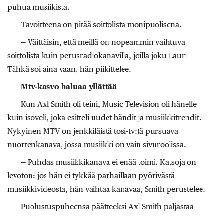
puhua musiikista.
Tavoitteena on pitää soittolista monipuolisena.
— Väittäisin, että meillä on nopeammin vaihtuva
soittolista kuin perusradiokanavilla, joilla joku Lauri
Tähkä soi aina vaan, hän piikittelee.
Mtv-kasvo haluaa yllättää
Kun Axl Smith oli teini, Music Television oli hänelle
kuin isoveli, joka esitteli uudet bändit ja musiikkitrendit.
Nykyinen MTV on jenkkiläistä tosi-tv:tä pursuava
nuortenkanava, jossa musiikki on vain sivuroolissa.
— Puhdas musiikkikanava ei enää toimi. Katsoja on
levoton: jos hän ei tykkää parhaillaan pyörivästä
musiikkivideosta, hän vaihtaa kanavaa, Smith perustelee.
Puolustuspuheensa päätteeksi Axl Smith paljastaa