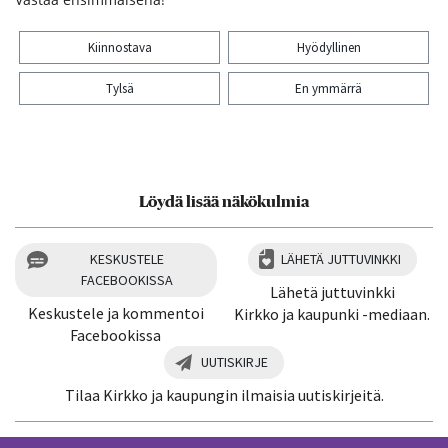
Kiinnostava
Hyödyllinen
Tylsä
En ymmärrä
Kiitos palautteesta! Jaa artikkeli:
Löydä lisää näkökulmia
KESKUSTELE
LÄHETÄ JUTTUVINKKI
FACEBOOKISSA
Lähetä juttuvinkki
Keskustele ja kommentoi
Kirkko ja kaupunki -mediaan.
Facebookissa
UUTISKIRJE
Tilaa Kirkko ja kaupungin ilmaisia uutiskirjeitä.