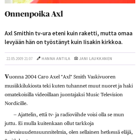
Onnenpoika Axl
Axl Smithin tv-ura eteni kuin raketti, mutta omaa
levyään hän on työstänyt kuin Iisakin kirkkoa.
22.05.2009 21:07
HANNA ANTILA
JANI LAUKKANEN
V
uonna 2004 Caro Axel "Axl" Smith Vaskivuoren
musiikkilukiosta teki kuten tuhannet muut nuoret ja haki
omatekoisilla videoillaan juontajaksi Music Television
Nordicille.
— Ajattelin, että tv- ja radioviihde voisi olla se mun
juttu. Ei mulla kuitenkaan ollut tarkkoja
tulevaisuudensuunnitelmia, olen sellainen hetkessä eläjä,