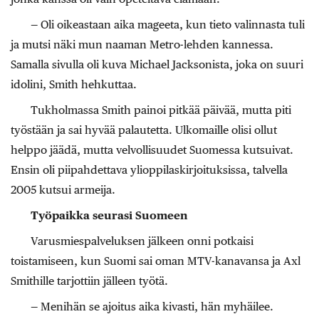
— Oli oikeastaan aika mageeta, kun tieto valinnasta tuli
ja mutsi näki mun naaman Metro-lehden kannessa.
Samalla sivulla oli kuva Michael Jacksonista, joka on suuri
idolini, Smith hehkuttaa.
Tukholmassa Smith painoi pitkää päivää, mutta piti
työstään ja sai hyvää palautetta. Ulkomaille olisi ollut
helppo jäädä, mutta velvollisuudet Suomessa kutsuivat.
Ensin oli piipahdettava ylioppilaskirjoituksissa, talvella
2005 kutsui armeija.
Työpaikka seurasi Suomeen
Varusmiespalveluksen jälkeen onni potkaisi
toistamiseen, kun Suomi sai oman MTV-kanavansa ja Axl
Smithille tarjottiin jälleen työtä.
— Menihän se ajoitus aika kivasti, hän myhäilee.