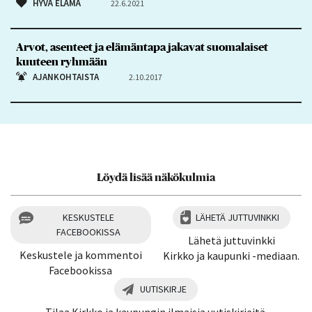
HYVÄ ELÄMÄ
22.6.2021
Arvot, asenteet ja elämäntapa jakavat suomalaiset
kuuteen ryhmään
AJANKOHTAISTA
2.10.2017
Löydä lisää näkökulmia
KESKUSTELE
LÄHETÄ JUTTUVINKKI
FACEBOOKISSA
Lähetä juttuvinkki
Keskustele ja kommentoi
Kirkko ja kaupunki -mediaan.
Facebookissa
UUTISKIRJE
Tilaa Kirkko ja kaupungin ilmaisia uutiskirjeitä.