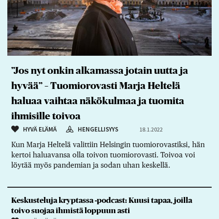
”Jos nyt onkin alkamassa jotain uutta ja
hyvää” – Tuomiorovasti Marja Heltelä
haluaa vaihtaa näkökulmaa ja tuomita
ihmisille toivoa
HYVÄ ELÄMÄ
HENGELLISYYS
18.1.2022
Kun Marja Heltelä valittiin Helsingin tuomiorovastiksi, hän
kertoi haluavansa olla toivon tuomiorovasti. Toivoa voi
löytää myös pandemian ja sodan uhan keskellä.
Keskusteluja kryptassa -podcast: Kuusi tapaa, joilla
toivo suojaa ihmistä loppuun asti