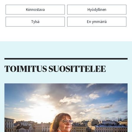
Kiinnostava
Hyödyllinen
Tylsä
En ymmärrä
Kiitos palautteesta! Jaa artikkeli:
1
1
TOIMITUS SUOSITTELEE