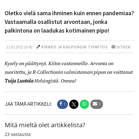
Oletko vielä sama ihminen kuin ennen pandemiaa?
Vastaamalla osallistut arvontaan, jonka
palkintona on laadukas kotimainen pipo!
11.02.2022 10:42
KIRKKO JA KAUPUNGIN TOIMITUS
ISTOCK
Kysely on päättynyt. Kiitos vastanneille. Arvonta on
suoritettu, ja R-Collectionin valmistaman pipon on voittanut
Tuija Luotola
Helsingistä. Onnea!
JAA TÄMÄ ARTIKKELI:
1
1
Mitä mieltä olet artikkelista?
23
vastausta