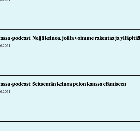
assa -podcast: Neljä keinoa, joilla voimme rakentaa ja ylläpitä
.6.2021
assa -podcast: Seitsemän keinoa pelon kanssa elämiseen
.6.2021