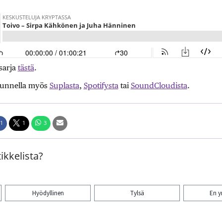
sarja
tästä
.
uunnella myös
Suplasta
,
Spotifysta
tai
SoundCloudista
.
1
1
3
ikkelista?
Hyödyllinen
Tylsä
En 
aa artikkeli: