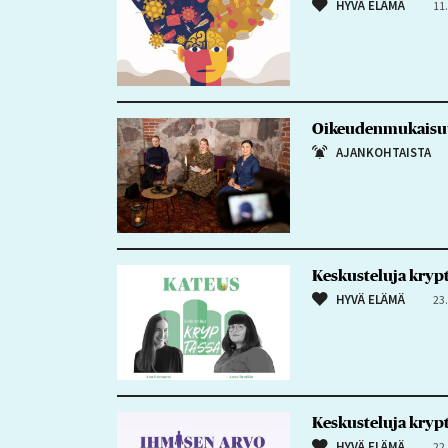
HYVÄ ELÄMÄ
11
Oikeudenmukaisuude
AJANKOHTAISTA
Keskusteluja krypt
HYVÄ ELÄMÄ
23
Keskusteluja kryp
HYVÄ ELÄMÄ
22