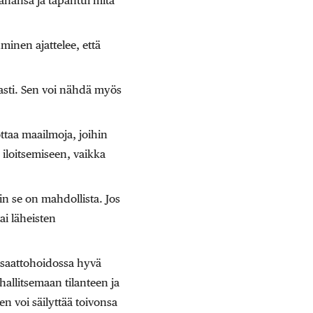
ahansa ja tapahtui mitä
minen ajattelee, että
 asti. Sen voi nähdä myös
ttaa maailmoja, joihin
 iloitsemiseen, vaikka
n se on mahdollista. Jos
ai läheisten
i saattohoidossa hyvä
allitsemaan tilanteen ja
en voi säilyttää toivonsa