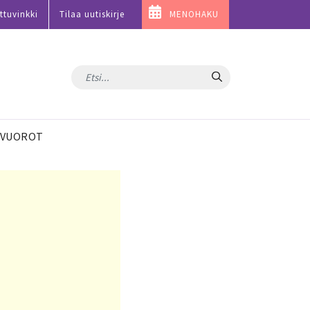
ttuvinkki
Tilaa uutiskirje
MENOHAKU
Hae
VUOROT