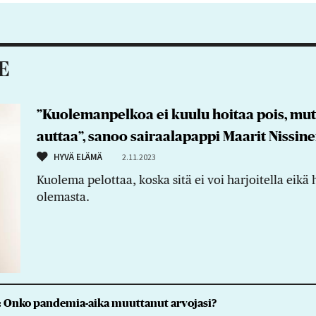
E
”Kuolemanpelkoa ei kuulu hoitaa pois, mut
auttaa”, sanoo sairaalapappi Maarit Nissin
HYVÄ ELÄMÄ
2.11.2023
Kuolema pelottaa, koska sitä ei voi harjoitella eikä
olemasta.
n: Onko pandemia-aika muuttanut arvojasi?