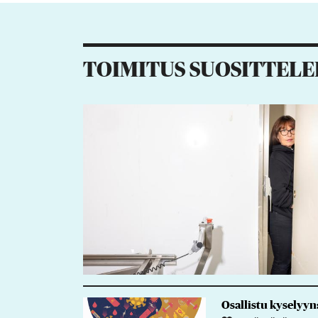
1
1
3
TOIMITUS SUOSITTELE
Osallistu kyselyy