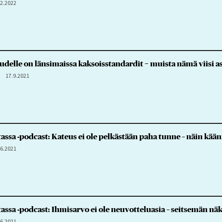
.2.2022
lle on länsimaissa kaksoisstandardit − muista nämä viisi asi
17.9.2021
assa -podcast: Kateus ei ole pelkästään paha tunne – näin kää
.6.2021
tassa -podcast: Ihmisarvo ei ole neuvotteluasia – seitsemän 
.6.2021