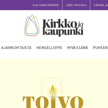
Lue näköislehteä
Jätä ilmoitus
Lähetä ju
AJANKOHTAISTA
HENGELLISYYS
HYVÄ ELÄMÄ
PUHEEN