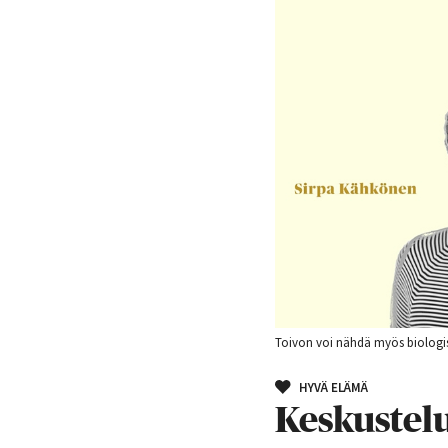
Toivon voi nähdä myös biologise
HYVÄ ELÄMÄ
Keskustelu