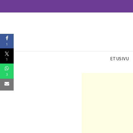
1
ETUSIVU
1
3