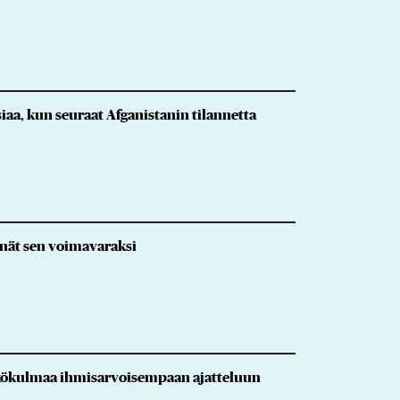
aa, kun seuraat Afganistanin tilannetta
nnät sen voimavaraksi
näkökulmaa ihmisarvoisempaan ajatteluun