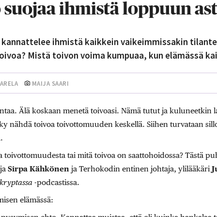
vo suojaa ihmistä loppuun ast
 kannattelee ihmistä kaikkein vaikeimmissakin tilant
oivoa? Mistä toivon voima kumpuaa, kun elämässä kai
AARELA
MAIJA SAARI
antaa. Älä koskaan menetä toivoasi. Nämä tutut ja kuluneetkin 
 kyky nähdä toivoa toivottomuuden keskellä. Siihen turvataan sil
.
 toivottomuudesta tai mitä toivoa on saattohoidossa? Tästä puh
ija
Sirpa Kähkönen
ja Terhokodin entinen johtaja, ylilääkäri
J
 kryptassa
-podcastissa.
misen elämässä: