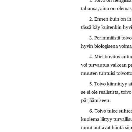
1. Toivo on hengissä
tahansa, aina on olemas
2. Ennen kuin on iha
tässä käy kuitenkin hyvi
3. Perimmäistä toivo
hyvin biologisena voim
4. Mielikuvitus autt
voi turvautua vaikean pa
muuten tuntuisi toivott
5. Toivo kiinnittyy 
se ei ole realistista, t
pärjäämiseen.
6. Toivo tulee suhte
kuolema liittyy turvalli
muut auttavat häntä siinä