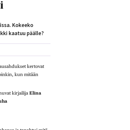
i
eissa. Kokeeko
kki kaatuu päälle?
lausahdukset kertovat
loinkin, kun mitään
uvat kirjailija
Elina
uha