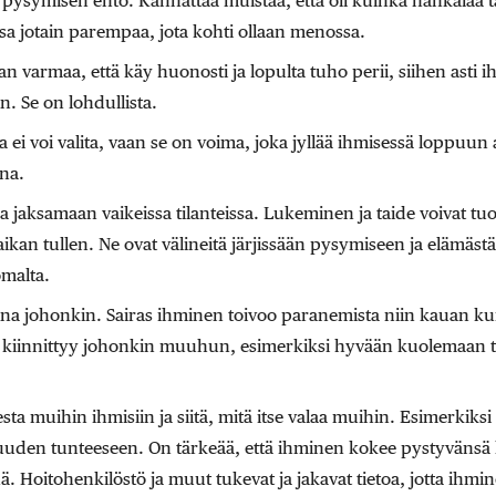
 pysymisen ehto. Kannattaa muistaa, että oli kuinka hankalaa t
sa jotain parempaa, jota kohti ollaan menossa.
n varmaa, että käy huonosti ja lopulta tuho perii, siihen asti ih
n. Se on lohdullista.
a ei voi valita, vaan se on voima, joka jyllää ihmisessä loppuun
ana.
aa jaksamaan vaikeissa tilanteissa. Lukeminen ja taide voivat tuo
ikan tullen. Ne ovat välineitä järjissään pysymiseen ja elämästä
omalta.
aina johonkin. Sairas ihminen toivoo paranemista niin kauan kui
oivo kiinnittyy johonkin muuhun, esimerkiksi hyvään kuolemaan t
esta muihin ihmisiin ja siitä, mitä itse valaa muihin. Esimerkiks
suuden tunteeseen. On tärkeää, että ihminen kokee pystyvänsä h
. Hoitohenkilöstö ja muut tukevat ja jakavat tietoa, jotta ihmin