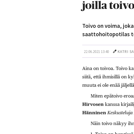
joilla toi
Toivo on voima, joka
saattohoitopotilas t
22.06.2021 13:40
KATRI S
Aina on toivoa. Toivo k
siitä, että ihmisillä on
muuta ei ole enää jäljellä
Miten epätoivo eroaa
Hirvosen
kanssa kirjail
Hänninen
Keskusteluja
Näin toivo näkyy ih