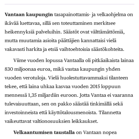
Vantaan kaupungin
tasapainottamis- ja velkaohjelma on
ikävää luettavaa, sillä sen toteuttaminen merkitsee
heikennyksiä palveluihin. Säästöt ovat välttämättömiä,
mutta muutamia asioita päättäjien kannattaisi vielä
vakavasti harkita ja etsiä vaihtoehtoisia säästökohteita.
Viime vuoden lopussa Vantaalla oli pitkäaikaista lainaa
830 miljoonaa euroa, mikä vastaa kaupungin yhden
vuoden verotuloja. Vielä huolestuttavammaksi tilanteen
tekee, että laina uhkaa kasvaa vuoden 2015 loppuun
mennessä 1,35 miljardiin euroon. Jotta Vantaa ei vaaranna
tulevaisuuttaan, sen on pakko säästää tinkimällä sekä
investoinneista että käyttötalousmenoista. Tilannetta
vaikeuttavat valtionosuuksien leikkaukset.
Velkaantumisen taustalla
on Vantaan nopea