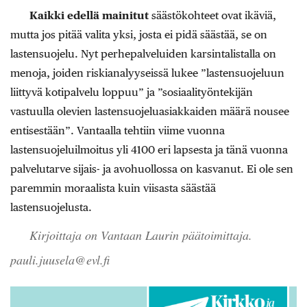
Kaikki edellä mainitut
säästökohteet ovat ikäviä,
mutta jos pitää valita yksi, josta ei pidä säästää, se on
lastensuojelu. Nyt perhepalveluiden karsintalistalla on
menoja, joiden riskianalyyseissä lukee ”lastensuojeluun
liittyvä kotipalvelu loppuu” ja ”sosiaalityöntekijän
vastuulla olevien lastensuojeluasiakkaiden määrä nousee
entisestään”. Vantaalla tehtiin viime vuonna
lastensuojeluilmoitus yli 4100 eri lapsesta ja tänä vuonna
palvelutarve sijais- ja avohuollossa on kasvanut. Ei ole sen
paremmin moraalista kuin viisasta säästää
lastensuojelusta.
Kirjoittaja on Vantaan Laurin päätoimittaja.
pauli.juusela@evl.fi