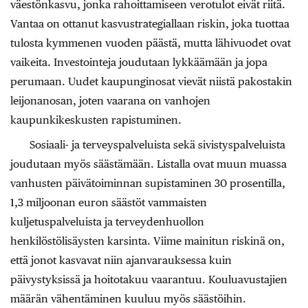
väestönkasvu, jonka rahoittamiseen verotulot eivät riitä.
Vantaa on ottanut kasvustrategiallaan riskin, joka tuottaa
tulosta kymmenen vuoden päästä, mutta lähivuodet ovat
vaikeita. Investointeja joudutaan lykkäämään ja jopa
perumaan. Uudet kaupunginosat vievät niistä pakostakin
leijonanosan, joten vaarana on vanhojen
kaupunkikeskusten rapistuminen.
Sosiaali- ja terveyspalveluista sekä sivistyspalveluista
joudutaan myös säästämään. Listalla ovat muun muassa
vanhusten päivätoiminnan supistaminen 30 prosentilla,
1,3 miljoonan euron säästöt vammaisten
kuljetuspalveluista ja terveydenhuollon
henkilöstölisäysten karsinta. Viime mainitun riskinä on,
että jonot kasvavat niin ajanvarauksessa kuin
päivystyksissä ja hoitotakuu vaarantuu. Kouluavustajien
määrän vähentäminen kuuluu myös säästöihin.