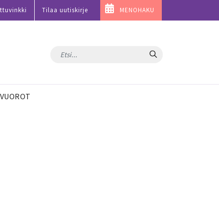
ttuvinkki
Tilaa uutiskirje
MENOHAKU
Hae
VUOROT