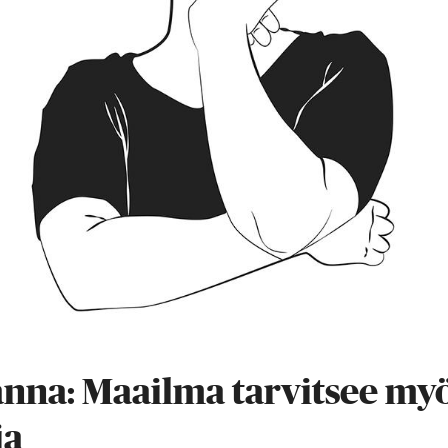
anna: Maailma tarvitsee my
ia