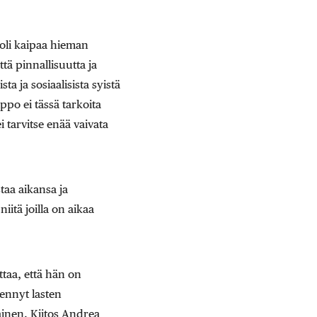
ooli kaipaa hieman
ä pinnallisuutta ja
a ja sosiaalisista syistä
po ei tässä tarkoita
i tarvitse enää vaivata
taa aikansa ja
itä joilla on aikaa
ttaa, että hän on
ennyt lasten
ainen. Kiitos Andrea