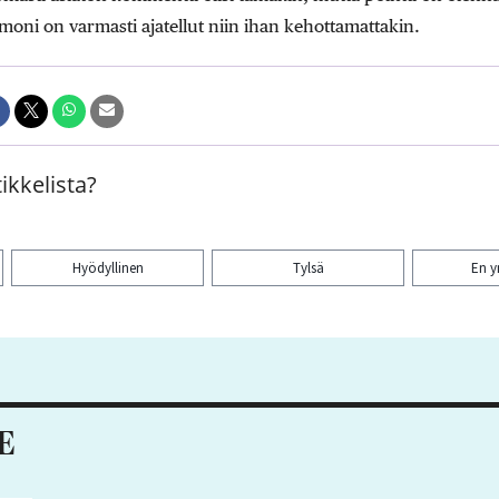
i on varmasti ajatellut niin ihan kehottamattakin.
ikkelista?
Hyödyllinen
Tylsä
En 
aa artikkeli:
E