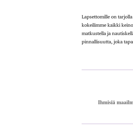
Lapsettomille on tarjolla
kokeilimme kaikki keino
matkustella ja nautiskel
pinnallisuutta, joka tap
Ihmisiä maailma