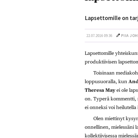
Lapsettomille on tarjo
22.07.2016 09:36
PIIA JOH
Lapsettomille yhteiskunna
produktiivisen lapsettoma
Toisinaan mediakohut
loppusuoralla, kun
And
Theresa May
ei ole lap
on. Typerä kommentti, m
ei onneksi voi heilutell
Olen miettinyt kysym
onnellinen, mielessäni la
kollektiivisessa mieless