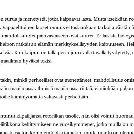
n surua ja menetystä, jotka kaipaavat lasta. Mutta itsekkään r
 Vapaaehtoinen lapsettomuus ei tosiaankaan tarkoita väistämätt
hdollisuudet päinvastaiseen ovat suuret. Erilaisista biologisist
 helpon ratkaisun elämän merkityksellisyyden kaipuuseen. Help
lvää. Kun kaipuu on tällä perin juurevalla tavalla tyydytetty, e
 maailman hyväksi tekisi.
otakin, minkä perheelliset ovat menettäneet: mahdollisuus omis
 maailmassa. Ihmisiä maailmassa riittää, ei niinkään paljon ni
oille laiminlyömättä vakavasti perhettään.
entunut kilpailijansa retoriikan tasolle, hän olisi voinut huomau
iitikkona kehittymiseen ne vuosikymmenet, jotka muilla on m
masti asiaton kommentti olisi tämäkin, mutta pointti on olenn