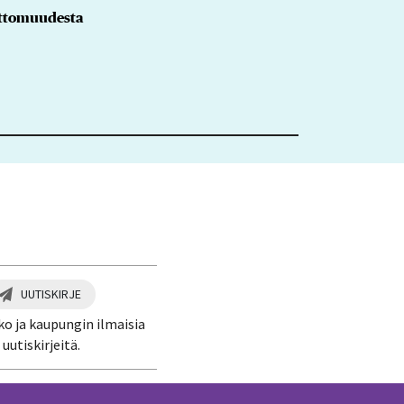
settomuudesta
UUTISKIRJE
ko ja kaupungin ilmaisia
uutiskirjeitä.