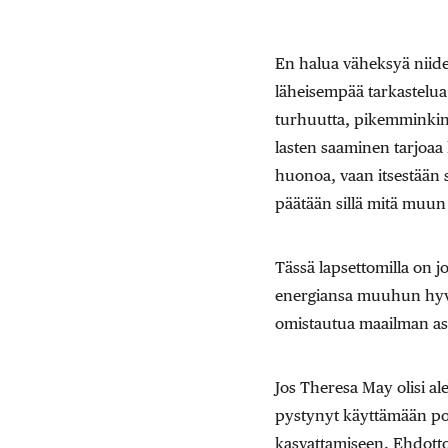
En halua väheksyä niide
läheisempää tarkastelua.
turhuutta, pikemminkin ma
lasten saaminen tarjoaa
huonoa, vaan itsestään se
päätään sillä mitä muun
Tässä lapsettomilla on j
energiansa muuhun hyvään
omistautua maailman asi
Jos Theresa May olisi al
pystynyt käyttämään pol
kasvattamiseen. Ehdotto