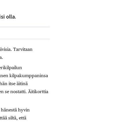
si olla.
ivisia. Tarvitaan
a.
rikilpailun
hänen kilpakumppaninsa
än itse äitinä
se nostatti. Äitikorttia
n hänestä hyvin
ää siltä, että