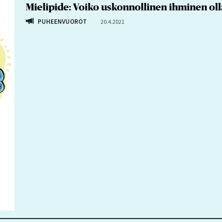
Mielipide: Voiko uskonnollinen ihminen oll
PUHEENVUOROT
20.4.2021