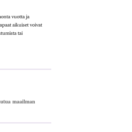
monta vuotta ja
paat aikuiset voivat
tumista tai
autua
maailman