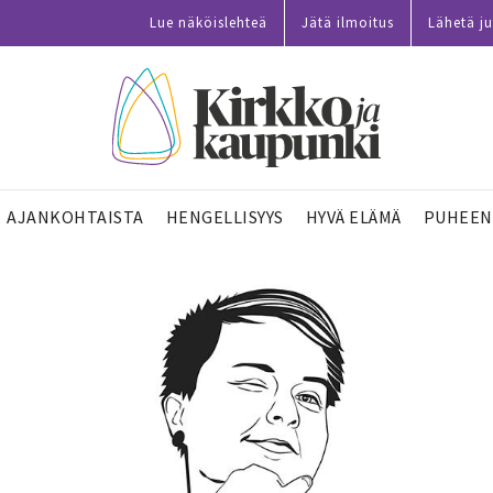
Lue näköislehteä
Jätä ilmoitus
Lähetä ju
AJANKOHTAISTA
HENGELLISYYS
HYVÄ ELÄMÄ
PUHEEN