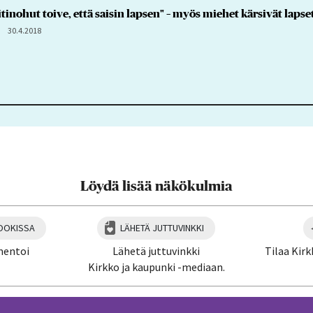
itinohut toive, että saisin lapsen" – myös miehet kärsivät lap
30.4.2018
Löydä lisää näkökulmia
OOKISSA
LÄHETÄ JUTTUVINKKI
mentoi
Lähetä juttuvinkki
Tilaa Kirk
Kirkko ja kaupunki -mediaan.