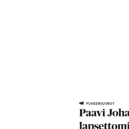
PUHEENVUOROT
Paavi Joh
lapsettom