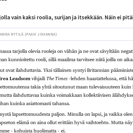
lla vain kaksi roolia, surijan ja itsekkään. Näin ei pitäi
ANNA RYTILÄ (
PAAVI JOHANNA
)
ssa tarjolla olevia rooleja on vähän ja ne ovat sävyltään negati
n kunnioitettu rooli, sillä maailma tarvitsee niitä joilla on aika
 ovat ilahduttavia. Yksi tällainen syntyi Britannian pääministe
rea Leadsom
vihjaili
The Times
–lehden haastattelussa, että 
settomuutensa takia yhtä sitoutunut maan tulevaisuuteen kuin h
utta ilahduttavaa kuinka voimakkaan kollektiivisen älähdyksen 
a ihan kuinka asiattomasti tahansa.
ystä lapsettomuudesta paljon. Minulla on lapsi, ja vaikka ole
pseton elämä on aina ollut erittäin hyvä vaihtoehto. Mutta näytt
ämme – kohuista huolimatta – ei.