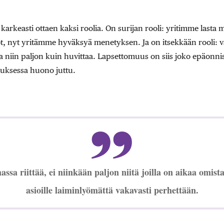
 karkeasti ottaen kaksi roolia. On surijan rooli: yritimme lasta 
t, nyt yritämme hyväksyä menetyksen. Ja on itsekkään rooli: va
la niin paljon kuin huvittaa. Lapsettomuus on siis joko epäonnis
auksessa huono juttu.
ssa riittää, ei niinkään paljon niitä joilla on aikaa omist
asioille laiminlyömättä vakavasti perhettään.