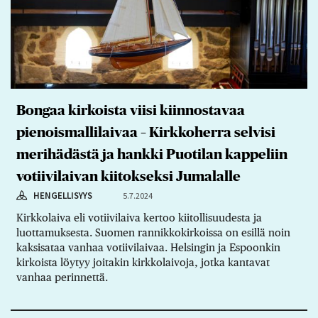
Bongaa kirkoista viisi kiinnostavaa
pienoismallilaivaa – Kirkkoherra selvisi
merihädästä ja hankki Puotilan kappeliin
votiivilaivan kiitokseksi Jumalalle
HENGELLISYYS
5.7.2024
Kirkkolaiva eli votiivilaiva kertoo kiitollisuudesta ja
luottamuksesta. Suomen rannikkokirkoissa on esillä noin
kaksisataa vanhaa votiivilaivaa. Helsingin ja Espoonkin
kirkoista löytyy joitakin kirkkolaivoja, jotka kantavat
vanhaa perinnettä.