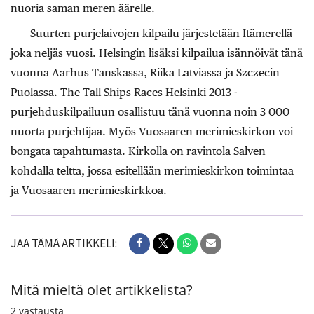
nuoria saman meren äärelle.
Suurten purjelaivojen kilpailu järjestetään Itämerellä
joka neljäs vuosi. Helsingin lisäksi kilpailua isännöivät tänä
vuonna Aarhus Tanskassa, Riika Latviassa ja Szczecin
Puolassa. The Tall Ships Races Helsinki 2013 -
purjehduskilpailuun osallistuu tänä vuonna noin 3 000
nuorta purjehtijaa. Myös Vuosaaren merimieskirkon voi
bongata tapahtumasta. Kirkolla on ravintola Salven
kohdalla teltta, jossa esitellään merimieskirkon toimintaa
ja Vuosaaren merimieskirkkoa.
JAA TÄMÄ ARTIKKELI:
Mitä mieltä olet artikkelista?
2
vastausta