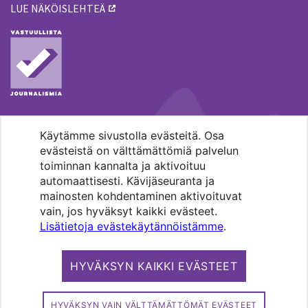
LUE NÄKÖISLEHTEÄ
Käytämme sivustolla evästeitä. Osa
MENOHAKU
evästeistä on välttämättömiä palvelun
toiminnan kannalta ja aktivoituu
automaattisesti. Kävijäseuranta ja
mainosten kohdentaminen aktivoituvat
vain, jos hyväksyt kaikki evästeet.
Lisätietoja evästekäytännöistämme
.
Pääkaupunkiseudun evankelis-
luterilaisten seurakuntien media.
HYVÄKSYN KAIKKI EVÄSTEET
Copyright 2026. Kirkko ja kaupunki. All
rights reserved.
HYVÄKSYN VAIN VÄLTTÄMÄTTÖMÄT EVÄSTEET