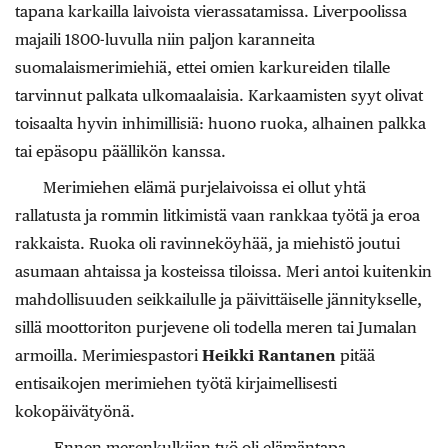
tapana karkailla laivoista vierassatamissa. Liverpoolissa
majaili 1800-luvulla niin paljon karanneita
suomalaismerimiehiä, ettei omien karkureiden tilalle
tarvinnut palkata ulkomaalaisia. Karkaamisten syyt olivat
toisaalta hyvin inhimillisiä: huono ruoka, alhainen palkka
tai epäsopu päällikön kanssa.
Merimiehen elämä purjelaivoissa ei ollut yhtä
rallatusta ja rommin litkimistä vaan rankkaa työtä ja eroa
rakkaista. Ruoka oli ravinneköyhää, ja miehistö joutui
asumaan ahtaissa ja kosteissa tiloissa. Meri antoi kuitenkin
mahdollisuuden seikkailulle ja päivittäiselle jännitykselle,
sillä moottoriton purjevene oli todella meren tai Jumalan
armoilla. Merimiespastori
Heikki Rantanen
pitää
entisaikojen merimiehen työtä kirjaimellisesti
kokopäivätyönä.
– Ennen merenkulkijan työ oli elämäntapa.