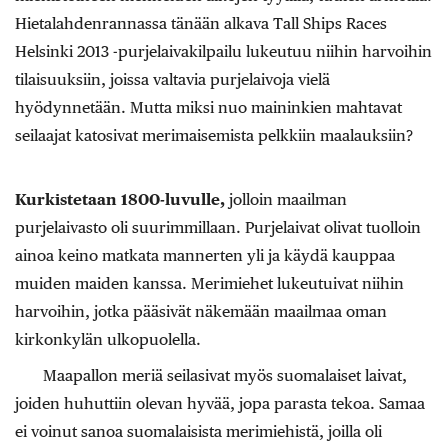
Hietalahdenrannassa tänään alkava Tall Ships Races
Helsinki 2013 -purjelaivakilpailu lukeutuu niihin harvoihin
tilaisuuksiin, joissa valtavia purjelaivoja vielä
hyödynnetään. Mutta miksi nuo maininkien mahtavat
seilaajat katosivat merimaisemista pelkkiin maalauksiin?
Kurkistetaan 1800-luvulle,
jolloin maailman
purjelaivasto oli suurimmillaan. Purjelaivat olivat tuolloin
ainoa keino matkata mannerten yli ja käydä kauppaa
muiden maiden kanssa. Merimiehet lukeutuivat niihin
harvoihin, jotka pääsivät näkemään maailmaa oman
kirkonkylän ulkopuolella.
Maapallon meriä seilasivat myös suomalaiset laivat,
joiden huhuttiin olevan hyvää, jopa parasta tekoa. Samaa
ei voinut sanoa suomalaisista merimiehistä, joilla oli