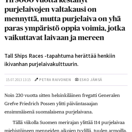
Yli 5000 vuotta kestänyt
purjelaivojen valtakausi on
mennyttä, mutta purjelaiva on yhä
paras ympäristö oppia voimia, jotka
vaikuttavat laivaan ja mereen
Tall Ships Races -tapahtuma herättää henkiin
ikivanhan purjelaivakulttuurin.
15.07.2013 13:15
PETRA RAIVONEN
ESKO JÄMSÄ
N
oin 230 vuotta sitten helsinkiläinen fregatti Generalen
Grefve Friedrich Possen ylitti päiväntasaajan
ensimmäisenä suomalaisena purjelaivana.
Tällä viikolla Suomen merirajan ylittää 114 purjelaivaa
miehistöineen menneiden aikojen tyylillä, tuulen armoilla.