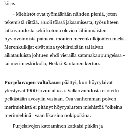
kiire.
– Miehistöt ovat työmäärään nähden pieniä, joten
tekemistä riittää. Huoli töissä jaksamisesta, työsuhteen
jatkuvuudesta sekä kotona olevien lähimmäisten
hyvinvoinnista painavat monien merenkulkijoiden mieliä.
Merenkulkijat eivät aina työkiireiltään tai laivan
aikatauluista johtuen ehdi vierailla satamakaupungeissa –
tai merimieskirkolla, Heikki Rantanen kertoo.
Purjelaivojen valtakausi
päättyi, kun höyrylaivat
yleistyivät 1900-luvun alussa. Vallanvaihdosta ei otettu
pelkästään avosylin vastaan. Osa vanhemman polven
merimiehistä ei pitänyt höyryalusten miehistöä ”oikeina
merimiehinä” vaan likaisina nokipoikina.
Purjelaivojen katoaminen katkaisi pitkän ja