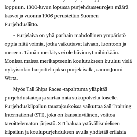
loppuun. 1800-luvun lopussa purjehdusseurojen määrä
kasvoi ja vuonna 1906 perustettiin Suomen
Purjehdusliitto.
– Purjelaiva on yhä parhain mahdollinen ympäristö
oppia niitä voimia, jotka vaikuttavat laivaan, luontoon ja
mereen. Tämän merkitys ei ole hävinnyt mihinkään.
Monissa maissa merikapteenin koulutukseen kuuluu vielä
nykyisinkin harjoittelujakso purjelaivalla, sanoo Jouni
Wirta.
Myös Tall Ships Races -tapahtuma ylläpitää
purjehdustaitoja ja siirtää niitä sukupolvelta toiselle.
Purjehduskilpailun taustajoukoissa vaikuttaa Sail Training
International (STI), joka on kansainvälinen, voittoa
tavoittelematon järjestö. STI haluaa ystävällismielisen
kilpailun ja koulupurjehduksen avulla yhdistää erilaisia