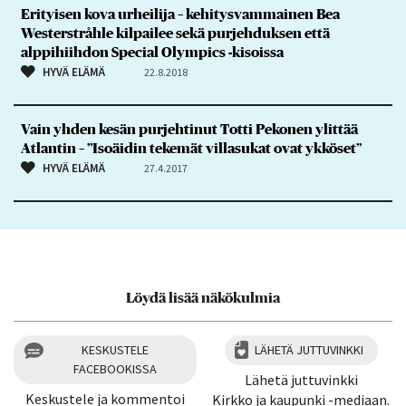
Erityisen kova urheilija – kehitysvammainen Bea
Westerstråhle kilpailee sekä purjehduksen että
alppihiihdon Special Olympics -kisoissa
HYVÄ ELÄMÄ
22.8.2018
Vain yhden kesän purjehtinut Totti Pekonen ylittää
Atlantin – ”Isoäidin tekemät villasukat ovat ykköset”
HYVÄ ELÄMÄ
27.4.2017
Löydä lisää näkökulmia
KESKUSTELE
LÄHETÄ JUTTUVINKKI
FACEBOOKISSA
Lähetä juttuvinkki
Keskustele ja kommentoi
Kirkko ja kaupunki -mediaan.