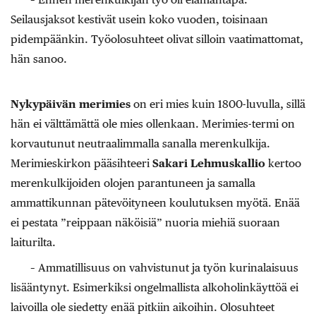
Seilausjaksot kestivät usein koko vuoden, toisinaan
pidempäänkin. Työolosuhteet olivat silloin vaatimattomat,
hän sanoo.
Nykypäivän merimies
on eri mies kuin 1800-luvulla, sillä
hän ei välttämättä ole mies ollenkaan. Merimies-termi on
korvautunut neutraalimmalla sanalla merenkulkija.
Merimieskirkon pääsihteeri
Sakari Lehmuskallio
kertoo
merenkulkijoiden olojen parantuneen ja samalla
ammattikunnan pätevöityneen koulutuksen myötä. Enää
ei pestata ”reippaan näköisiä” nuoria miehiä suoraan
laiturilta.
– Ammatillisuus on vahvistunut ja työn kurinalaisuus
lisääntynyt. Esimerkiksi ongelmallista alkoholinkäyttöä ei
laivoilla ole siedetty enää pitkiin aikoihin. Olosuhteet