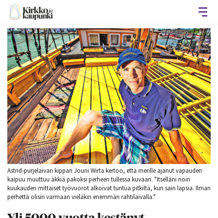
Avaa
Astrid-purjelaivan kippari Jouni Wirta kertoo, että merille ajanut vapauden
kaipuu muuttuu äkkiä pakoksi perheen tullessa kuvaan. "Itselläni noin
kuukauden mittaiset työvuorot alkoivat tuntua pitkiltä, kun sain lapsia. Ilman
perhettä olisin varmaan vieläkin enemmän rahtilaivalla."