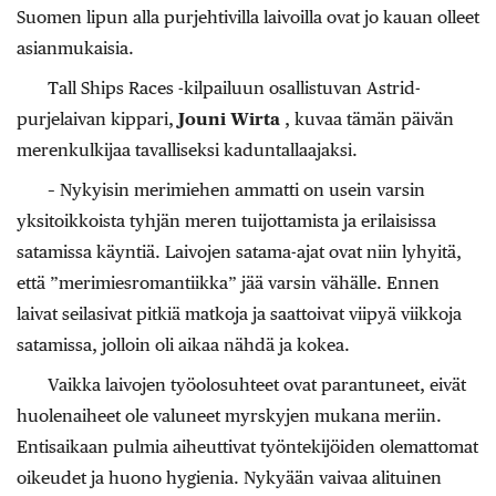
Suomen lipun alla purjehtivilla laivoilla ovat jo kauan olleet
asianmukaisia.
Tall Ships Races -kilpailuun osallistuvan Astrid-
purjelaivan kippari,
Jouni Wirta
, kuvaa tämän päivän
merenkulkijaa tavalliseksi kaduntallaajaksi.
– Nykyisin merimiehen ammatti on usein varsin
yksitoikkoista tyhjän meren tuijottamista ja erilaisissa
satamissa käyntiä. Laivojen satama-ajat ovat niin lyhyitä,
että ”merimiesromantiikka” jää varsin vähälle. Ennen
laivat seilasivat pitkiä matkoja ja saattoivat viipyä viikkoja
satamissa, jolloin oli aikaa nähdä ja kokea.
Vaikka laivojen työolosuhteet ovat parantuneet, eivät
huolenaiheet ole valuneet myrskyjen mukana meriin.
Entisaikaan pulmia aiheuttivat työntekijöiden olemattomat
oikeudet ja huono hygienia. Nykyään vaivaa alituinen