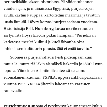
perinteikkään jakson historiassa. Yli viidentuhannen
vuoden ajan, jo muinaisessa Egyptissä, purjelaivojen
avulla käytiin kauppaa, kartoitettiin maailmaa ja tavattiin
uusia ihmisiä. Höyry korvasi purjeet sadassa vuodessa.
Historioitsija
Erik Hornborg
kuvaa meriherruuden
siirtymistä höyrylaivoille pitkin hampain: ”Purjelaivan
kadotessa meriltä kuihtui ja kuoli ikivanha oksa
inhimillisen kulttuurin puusta. Sitä ei enää tarvittu.”
Suomessa purjelaivakausi kesti pidempään kuin
muualla, mutta täälläkin alamäkeä laskettiin jo 1800-luvun
lopulla. Viimeinen Atlantin liikenteessä seilannut
suomalainen kuunari, YXPILA, upposi ankkuripaikallaan
vuonna 1952. YXPILA jätettiin lahoamaan Paraisten
rantavesiin.
Purjehtimisen suosio
ei tyrehtynyt kauppamerenkulun