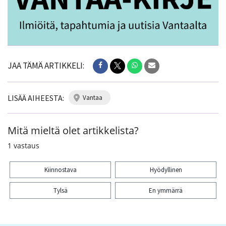
JAA TÄMÄ ARTIKKELI:
LISÄÄ AIHEESTA:
vantaa
Mitä mieltä olet artikkelista?
1
vastaus
Kiinnostava
Hyödyllinen
Tylsä
En ymmärrä
Kiitos palautteesta! Jaa artikkeli: