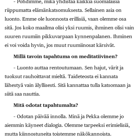
– Pohdimme, mikä yhdistää kaikkia suomalaisia
riippumatta elämänkatsomuksesta. Sellainen asia on
luonto. Emme ole luonnosta erillisiä, vaan olemme osa
sitä. Jos koko maailma olisi yksi ruumis, ihminen olisi vain
suuren ruumiin pikkuvarpaan kynnenpalanen. Ihminen
ei voi voida hyvin, jos muut ruumiinosat kärsivät.
Millä tavoin tapahtuma on meditatiivinen?
– Luonto auttaa rentoutumaan. Sen hajut, värit ja
tuoksut rauhoittavat mieltä. Taideteosta ei kannata
lähestyä vain älyllisesti. Sitä kannattaa tulla katsomaan ja
siitä saa nauttia.
Mitä odotat tapahtumalta?
– Odotan päivää innolla. Minä ja Pekka olemme jo
aiemmin käyneet dialogia. Olemme tarpeeksi erimielisiä,
mutta kiinnostuneita toistemme näkökannoista.