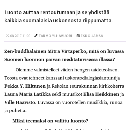
Luonto auttaa rentoutumaan ja se yhdistää
kaikkia suomalaisia uskonnosta riippumatta.
22.08.2017 11:00
TARMO YLHÄVUORI
ESKO JÄMSÄ
Zen-buddhalainen Mitra Virtaperko, mitä on luvassa
Suomen luonnon päivän meditatiivisessa illassa?
– Olemme valmistelleet viiden hengen taideteoksen.
Teosta ovat tehneet kanssani uskontodialogiasiantuntija
Pekka Y. Hiltunen
ja Rekolan seurakunnan kirkkoherra
Laura Maria Latikka
sekä muusikot
Elisa Heikkinen
ja
Ville Haavisto
. Luvassa on vuorotellen musiikkia, runoa
ja puhetta.
Miksi teemaksi on valittu luonto?