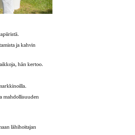
piiristä.
tamista ja kahvin
aikkoja, hän kertoo.
markkinoilla.
saa mahdollisuuden
maan lähihoitajan