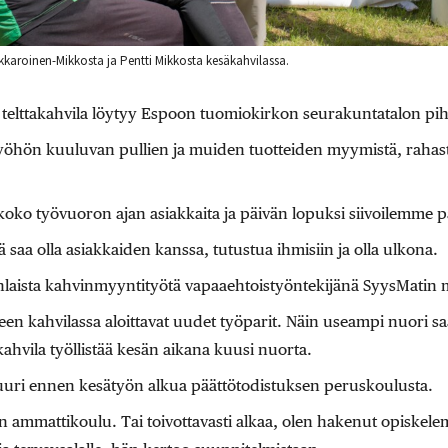
ukkaroinen-Mikkosta ja Pentti Mikkosta kesäkahvilassa.
telttakahvila löytyy Espoon tuomiokirkon seurakuntatalon piha
 työhön kuuluvan pullien ja muiden tuotteiden myymistä, rahas
koko työvuoron ajan asiakkaita ja päivän lopuksi siivoilemme p
ä saa olla asiakkaiden kanssa, tutustua ihmisiin ja olla ulkona.
laista kahvinmyyntityötä vapaaehtoistyöntekijänä SyysMatin 
een kahvilassa aloittavat uudet työparit. Näin useampi nuori 
ahvila työllistää kesän aikana kuusi nuorta.
 juuri ennen kesätyön alkua päättötodistuksen peruskoulusta.
ten ammattikoulu. Tai toivottavasti alkaa, olen hakenut opiskele