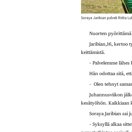
Soraya Jaribian palveli Riitta L
Nuorten pyörittämä 
Jaribian,16, kertoo
keittämistä.
– Palvelemme lähes 
Hän odottaa sitä, ett
– Olen tehnyt saman
Juhannusviikon jälk
kesätyöhön. Kaikkiaan k
Soraya Jaribian sai
– Syksyllä alkaa sit