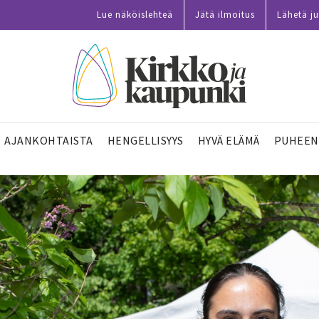
Lue näköislehteä
Jätä ilmoitus
Lähetä ju
AJANKOHTAISTA
HENGELLISYYS
HYVÄ ELÄMÄ
PUHEEN