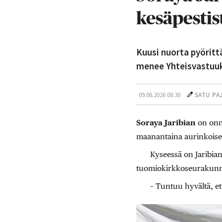
kesäpestis
Kuusi nuorta pyöritt
menee Yhteisvastuuk
09.06.2026 08:30
SATU PA
Soraya Jaribian
on onne
maanantaina aurinkoise
Kyseessä on Jaribia
tuomiokirkkoseurakunnan
– Tuntuu hyvältä, e