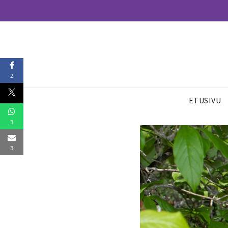
2
ETUSIVU
3
3