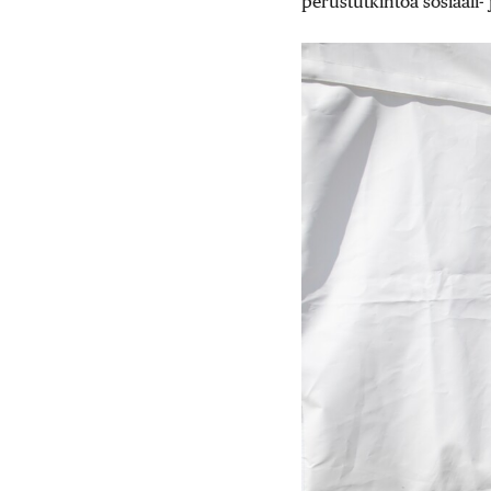
perustutkintoa sosiaali-