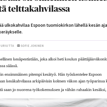
tä telttakahvilassa
ää ulkokahvilaa Espoon tuomiokirkon lähellä kesän aja
eräykselle.
JURIUTTA
SOFIE JOKINEN
llinen kesäpestistään, joka alkoi heti koulun päättäjäisviikon
ssa säässä.
nin ensimmäinen pitempi kesätyö. Hän työskentelee Espoon
 kesäkahvilassa arkipäivisin kolmen viikon ajan työparinsa 
ttä saan jo nuorena työkokemuksen ja vähän rahaakin kesäksi,