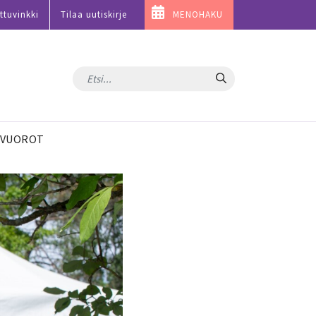
ttuvinkki
Tilaa uutiskirje
MENOHAKU
Hae
VUOROT