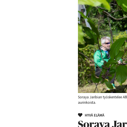
Soraya Jaribian työskentelee Al
aurinkoista.
HYVÄ ELÄMÄ
Soraya Jar