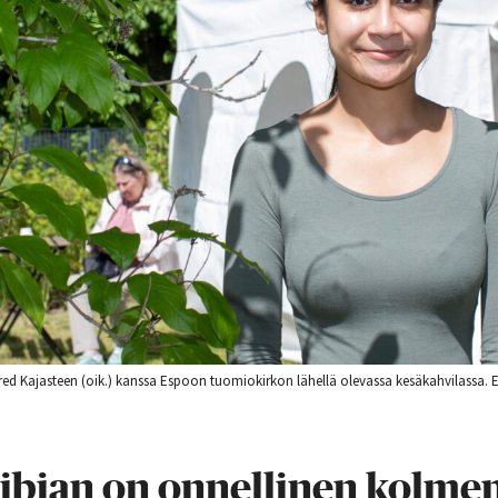
fred Kajasteen (oik.) kanssa Espoon tuomiokirkon lähellä olevassa kesäkahvilassa. 
ibian on onnellinen kolmen