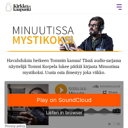
Avaa
Havahduksia hetkeen Tommin kanssa! Tässä audio-sarjassa
näyttelijä Tommi Korpela lukee pätkiä kirjasta Minuutissa
mystikoksi. Uusia osia ilmestyy joka viikko.