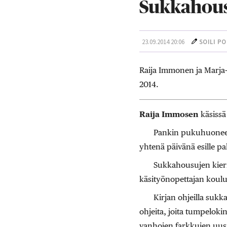
Sukkahous
23.09.2014 20:06
SOILI P
Raija Immonen ja Marja-
2014.
Raija Immosen
käsissä
Pankin pukuhuoneen r
yhtenä päivänä esille pa
Sukkahousujen kierr
käsityönopettajan koulu
Kirjan ohjeilla suk
ohjeita, joita tumpeloki
vanhojen farkkujen uus