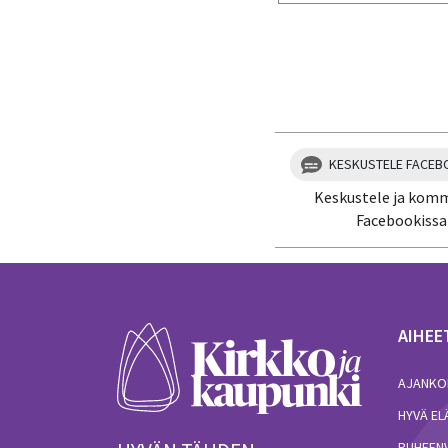
Kiitos palautteesta! J
KESKUSTELE FACEB
Keskustele ja kom
Facebookissa
AIHEE
AJANKO
HYVÄ E
PUHEEN