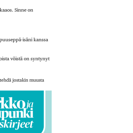
kaaos. Sinne on
sä puuseppä-isäni kanssa
oista vöistä on syntynyt
 tehdä jostakin muusta