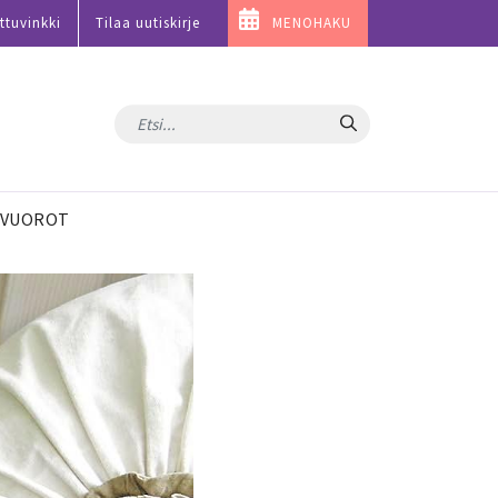
ttuvinkki
Tilaa uutiskirje
MENOHAKU
Hae
VUOROT