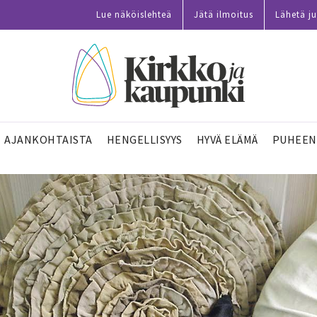
Lue näköislehteä
Jätä ilmoitus
Lähetä ju
AJANKOHTAISTA
HENGELLISYYS
HYVÄ ELÄMÄ
PUHEEN