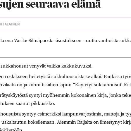
ujen seuraava elämä
OHJALAINEN
Leena Varila: Silmäpaosta sisustukseen – uutta vanhoista suk
 sukkahousut venyvät vaikka kakkukuvuksi.
oskikseen heitetyistä sukkahousuista se alkoi. Pankissa työske
hvilaatikon ja kiinnitti siihen lapun ”Käytetyt sukkahousut. Kii
ätyskäytöstä syntyi myöhemmin kokonainen kirja, jonka tekem
tuksen saanut pikkusisko.
kahousuista syntyy esimerkiksi lampunvarjostimia, mattoja ja 
n uskaltautuu kokeilemaan. Aiemmin Raijalta on ilmestynyt kirja,
iokäyttöön.