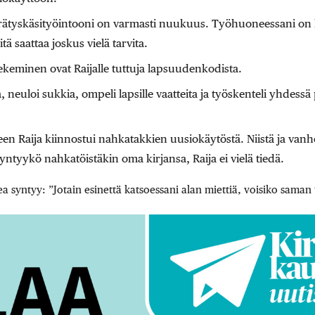
rätyskäsityöintooni on varmasti nuukuus. Työhuoneessani on 
tä saattaa joskus vielä tarvita.
tekeminen ovat Raijalle tuttuja lapsuudenkodista.
a, neuloi sukkia, ompeli lapsille vaatteita ja työskenteli yhdes
n Raija kiinnostui nahkatakkien uusiokäytöstä. Niistä ja vanh
syntyykö nahkatöistäkin oma kirjansa, Raija ei vielä tiedä.
ea syntyy: ”Jotain esinettä katsoessani alan miettiä, voisiko saman