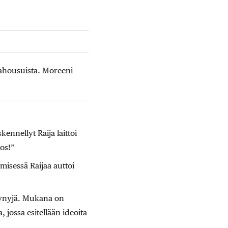
kahousuista. Moreeni
nnellyt Raija laittoi
tos!”
isessä Raijaa auttoi
tyynyjä. Mukana on
 jossa esitellään ideoita