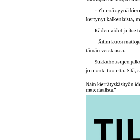
– Yhtenä syynä kier
kertynyt kaikenlaista, mi
Kädentaidot ja itse 
– Äitini kutoi mattoj
tämän verstaassa.
Sukkahousujen jälkee
jo monta tuotetta. Sitä, 
Näin kierrätyskäsityön id
materiaalista.”