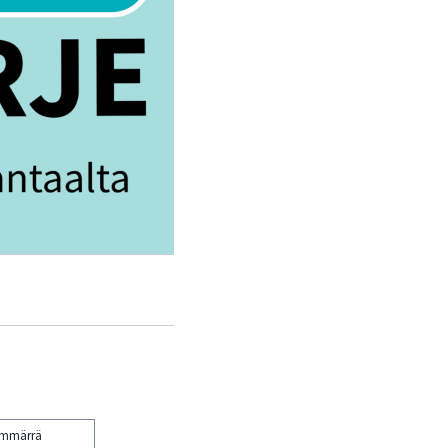
ymmärrä