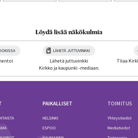
aa artikkeli:
Löydä lisää näkökulmia
OOKISSA
LÄHETÄ JUTTUVINKKI
mentoi
Lähetä juttuvinkki
Tilaa Kirk
Kirkko ja kaupunki -mediaan.
T
PAIKALLISET
TOIMITUS
HTAISTA
HELSINKI
Yhteystiedot
LÄMÄ
ESPOO
Mediatiedot
VUOROT
KAUNIAINEN
Tietosuoja