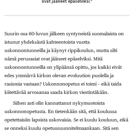
ovat jääneet epäselviksi."
Suurin osa 60-luvun jälkeen syntyneistä suomalaista on
istunut yhdeksästä kahteentoista vuotta
uskonnontunneilla ja käynyt rippikoulun, mutta silti
nämä perusasiat ovat jääneet epäselviksi. Mitä
uskonnontunneilla on ylipäänsä opittu, jos kaikki eivät
edes ymmärrä kirkon olevan evoluution puolella ja
rasismia vastaan? Uskonnonopetus ei toimi – eikä taida
kiitettävää arvosanaa saada kirkon viestintäkään.
Siihen asti olin kannattanut nykymuotoista
uskonnonopetusta. En tietenkään sitä, että koulussa
opetettaisiin lapsista uskovaisia. Se ei kuulu kouluun, eikä
se onneksi kuulu opetussuunnitelmaankaan. Sitä sen