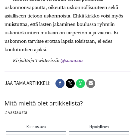
uskonnonvapautta, oikeutta uskonnollisuuteen sekä
asialliseen tietoon uskonnoista. Ehkä kirkko voisi myös
muistuttaa, että lasten jakaminen koulussa ryhmiin
uskontokuntien mukaan on tarpeetonta ja väärin. Ei
uskonnon tarvitse erottaa lapsia toisistaan, ei edes
koulutuntien ajaksi.
Kirjoittaja Twitterissä:
@suonpaa
JAA TÄMÄ ARTIKKELI:
Mitä mieltä olet artikkelista?
2
vastausta
Kiinnostava
Hyödyllinen