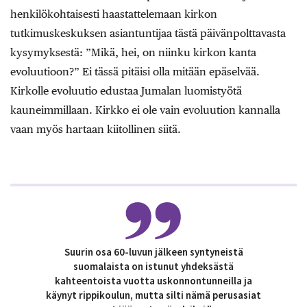
henkilökohtaisesti haastattelemaan kirkon
tutkimuskeskuksen asiantuntijaa tästä päivänpolttavasta
kysymyksestä: ”Mikä, hei, on niinku kirkon kanta
evoluutioon?” Ei tässä pitäisi olla mitään epäselvää.
Kirkolle evoluutio edustaa Jumalan luomistyötä
kauneimmillaan. Kirkko ei ole vain evoluution kannalla
vaan myös hartaan kiitollinen siitä.
Suurin osa 60-luvun jälkeen syntyneistä
suomalaista on istunut yhdeksästä
kahteentoista vuotta uskonnontunneilla ja
käynyt rippikoulun, mutta silti nämä perusasiat