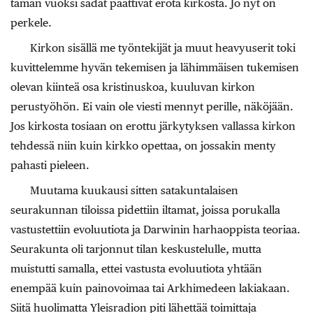
tämän vuoksi sadat päättivät erota kirkosta. Jo nyt on
perkele.
Kirkon sisällä me työntekijät ja muut heavyuserit toki
kuvittelemme hyvän tekemisen ja lähimmäisen tukemisen
olevan kiinteä osa kristinuskoa, kuuluvan kirkon
perustyöhön. Ei vain ole viesti mennyt perille, näköjään.
Jos kirkosta tosiaan on erottu järkytyksen vallassa kirkon
tehdessä niin kuin kirkko opettaa, on jossakin menty
pahasti pieleen.
Muutama kuukausi sitten satakuntalaisen
seurakunnan tiloissa pidettiin iltamat, joissa porukalla
vastustettiin evoluutiota ja Darwinin harhaoppista teoriaa.
Seurakunta oli tarjonnut tilan keskustelulle, mutta
muistutti samalla, ettei vastusta evoluutiota yhtään
enempää kuin painovoimaa tai Arkhimedeen lakiakaan.
Siitä huolimatta Yleisradion piti lähettää toimittaja