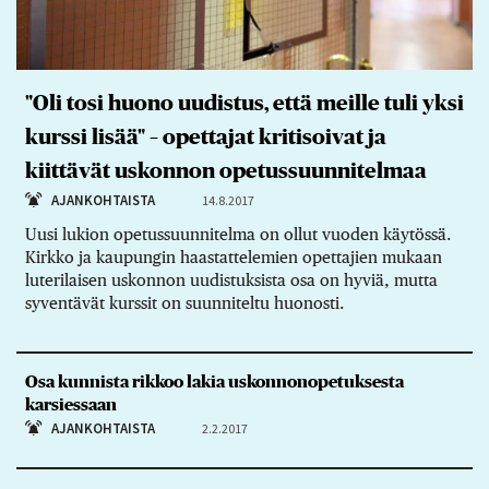
"Oli tosi huono uudistus, että meille tuli yksi
kurssi lisää" – opettajat kritisoivat ja
kiittävät uskonnon opetussuunnitelmaa
AJANKOHTAISTA
14.8.2017
Uusi lukion opetussuunnitelma on ollut vuoden käytössä.
Kirkko ja kaupungin haastattelemien opettajien mukaan
luterilaisen uskonnon uudistuksista osa on hyviä, mutta
syventävät kurssit on suunniteltu huonosti.
Osa kunnista rikkoo lakia uskonnonopetuksesta
karsiessaan
AJANKOHTAISTA
2.2.2017