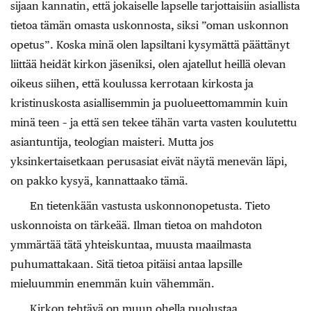
sijaan kannatin, että jokaiselle lapselle tarjottaisiin asiallista
tietoa tämän omasta uskonnosta, siksi ”oman uskonnon
opetus”. Koska minä olen lapsiltani kysymättä päättänyt
liittää heidät kirkon jäseniksi, olen ajatellut heillä olevan
oikeus siihen, että koulussa kerrotaan kirkosta ja
kristinuskosta asiallisemmin ja puolueettomammin kuin
minä teen – ja että sen tekee tähän varta vasten koulutettu
asiantuntija, teologian maisteri. Mutta jos
yksinkertaisetkaan perusasiat eivät näytä menevän läpi,
on pakko kysyä, kannattaako tämä.
En tietenkään vastusta uskonnonopetusta. Tieto
uskonnoista on tärkeää. Ilman tietoa on mahdoton
ymmärtää tätä yhteiskuntaa, muusta maailmasta
puhumattakaan. Sitä tietoa pitäisi antaa lapsille
mieluummin enemmän kuin vähemmän.
Kirkon tehtävä on muun ohella puolustaa