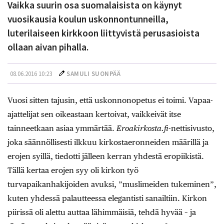
Vaikka suurin osa suomalaisista on käynyt
vuosikausia koulun uskonnontunneilla,
luterilaiseen kirkkoon liittyvistä perusasioista
ollaan aivan pihalla.
08.06.2016 10:23
SAMULI SUONPÄÄ
Vuosi sitten tajusin, että uskonnonopetus ei toimi. Vapaa-
ajattelijat sen oikeastaan kertoivat, vaikkeivät itse
tainneetkaan asiaa ymmärtää.
Eroakirkosta.fi
-nettisivusto,
joka säännöllisesti ilkkuu kirkostaeronneiden määrillä ja
erojen syillä, tiedotti jälleen kerran yhdestä eropiikistä.
Tällä kertaa erojen syy oli kirkon työ
turvapaikanhakijoiden avuksi, ”muslimeiden tukeminen”,
kuten yhdessä palautteessa elegantisti sanailtiin. Kirkon
piirissä oli alettu auttaa lähimmäisiä, tehdä hyvää – ja