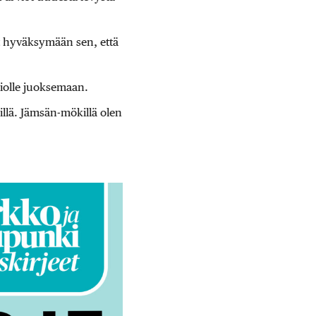
t hyväksymään sen, että
liolle juoksemaan.
llä. Jämsän-mökillä olen