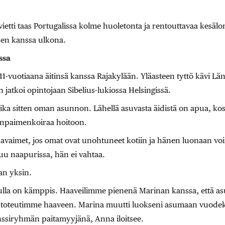
ietti taas Portugalissa kolme huoletonta ja rentouttavaa kesäl
iden kanssa ulkona.
ssa
1-vuotiaana äitinsä kanssa Rajakylään. Yläasteen tyttö kävi Lä
jatkoi opintojaan Sibelius-lukiossa Helsingissä.
ka sitten oman asunnon. Lähellä asuvasta äidistä on apua, kosk
anpaimenkoiraa hoitoon.
 avaimet, jos omat ovat unohtuneet kotiin ja hänen luonaan voi
uu naapurissa, hän ei vahtaa.
an yksin.
nulla on kämppis. Haaveilimme pienenä Marinan kanssa, että a
toteutimme haaveen. Marina muutti luokseni asumaan vuodeks
nssiryhmän paitamyyjänä, Anna iloitsee.