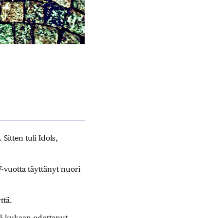
Sitten tuli Idols,
-vuotta täyttänyt nuori
ttä.
ikä kukaan odottanut