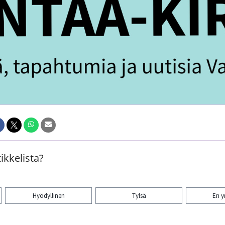
ikkelista?
Hyödyllinen
Tylsä
En 
aa artikkeli: