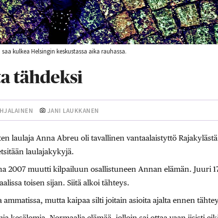
saa kulkea Helsingin keskustassa aika rauhassa.
ta tähdeksi
OHJALAINEN
JANI LAUKKANEN
en laulaja Anna Abreu oli tavallinen vantaalaistyttö Rajakylästä. 
etsitään laulajakykyjä.
na 2007 muutti kilpailuun osallistuneen Annan elämän. Juuri 17
alissa toisen sijan. Siitä alkoi tähteys.
mmatissa, mutta kaipaa silti joitain asioita ajalta ennen tähtey
a kesälomia. Normaalia elämää, jolloin sai ottaa vaan iisisti e