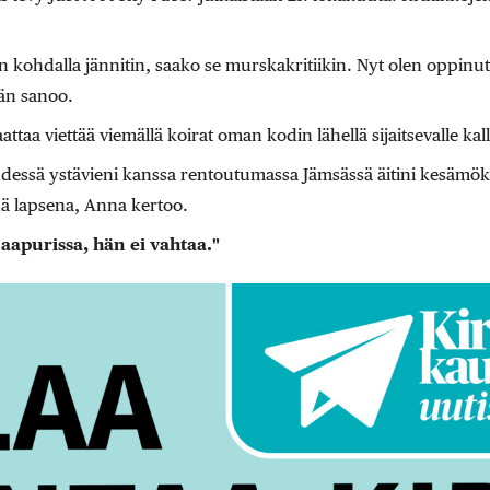
 kohdalla jännitin, saako se murskakritiikin. Nyt olen oppinu
än sanoo.
ttaa viettää viemällä koirat oman kodin lähellä sijaitsevalle kal
dessä ystävieni kanssa rentoutumassa Jämsässä äitini kesämöki
nä lapsena, Anna kertoo.
naapurissa, hän ei vahtaa."