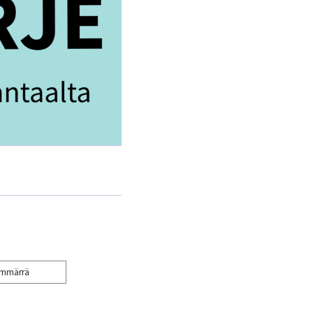
ymmärrä