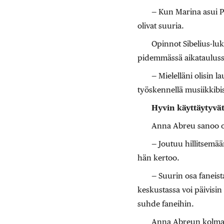
— Kun Marina asui P
olivat suuria.
Opinnot Sibelius-luk
pidemmässä aikataulussa
— Mielelläni olisin 
työskennellä musiikkibis
Hyvin käyttäytyvät
Anna Abreu sanoo ol
— Joutuu hillitsemää
hän kertoo.
— Suurin osa faneista
keskustassa voi päivisin
suhde faneihin.
Anna Abreun kolmas l