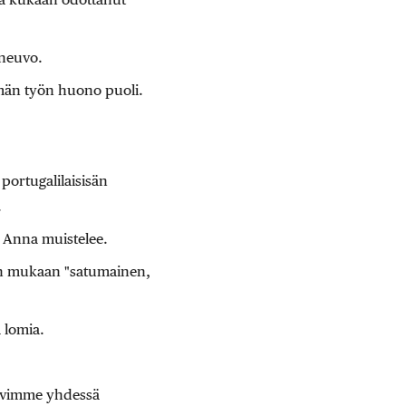
 neuvo.
ämän työn huono puoli.
portugalilaisisän
.
, Anna muistelee.
jen mukaan "satumainen,
a lomia.
ävimme yhdessä