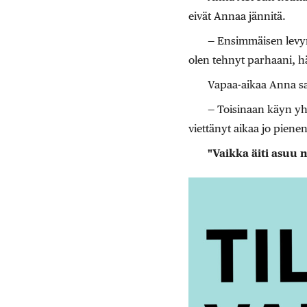
eivät Annaa jännitä.
— Ensimmäisen levyn
olen tehnyt parhaani, h
Vapaa-aikaa Anna saa
— Toisinaan käyn yh
viettänyt aikaa jo piene
"Vaikka äiti asuu 