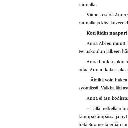
rannalla.
Viime kesänä Anna v
rannalla ja kävi kavere
Koti äidin naapuri
Anna Abreu muutti 1
Peruskoulun jälkeen hän 
Anna hankki jokin ai
ottaa Annan kaksi saks
— Äidiltä voin hakea
syömässä. Vaikka äiti as
Anna ei asu kodissa
— Tällä hetkellä mi
kimppakämpässä ja nyt 
töitä Suomesta erään ta