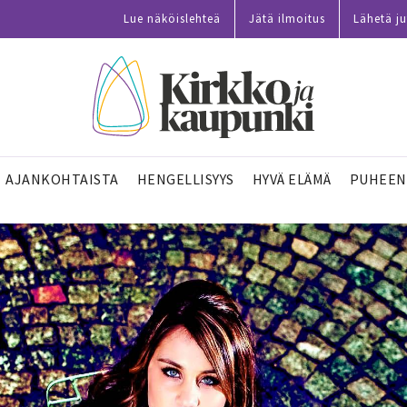
Lue näköislehteä
Jätä ilmoitus
Lähetä ju
AJANKOHTAISTA
HENGELLISYYS
HYVÄ ELÄMÄ
PUHEEN