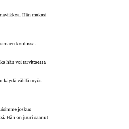
omaviikkoa. Hän makasi
nsimäen koulussa.
a hän voi tarvittaessa
n käydä välillä myös
suisimme joskus
i. Hän on juuri saanut