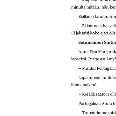
minulta mitään, hän ker
Esilläolo kuuluu Ann
— Ei kannata haavei
Ei jaksaisi koko ajan olla
Satumainen Sintr
Anna Eira Margarida
lapseksi. Perhe asui my
— Muutin Portugaliin
Lapsuuteen kuuluiva
ihana paikka".
— Kesällä saatoin oll
Portugalissa Anna tu
— Tutustuimme tois