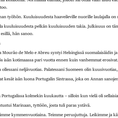
too.
an työhön. Kuuluisuudesta haaveileville nuorille laulajalla on
lla kuuluisuudesta pelkän kuuluisuuden takia. Julkisuus on t
 esillä, hän sanoo.
a
 Mourão de Melo e Abreu syntyi Helsingissä suomalaisäidin ja 
ös isän kotimaassa pari vuotta ennen kuin vanhemmat erosivat
 ollessani neljävuotias. Palatessani Suomeen olin kuusivuotias
t kesät isän luona Portugalin Sintrassa, joka on Annan sano
a Portugalissa kolmekin kuukautta — silloin kun vielä oli sellaisi
tustui Marinaan, tyttöön, josta tuli paras ystävä.
iimme kymmenvuotiaina. Teimme perusjuttuja. Leikimme ja k