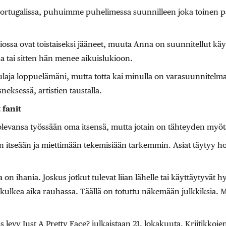
ortugalissa, puhuimme puhelimessa suunnilleen joka toinen pä
iossa ovat toistaiseksi jääneet, muuta Anna on suunnitellut kä
 tai sitten hän menee aikuislukioon.
laulaja loppuelämäni, mutta totta kai minulla on varasuunnitelma
neksessä, artistien taustalla.
 fanit
evansa työssään oma itsensä, mutta jotain on tähteyden myö
n itseään ja miettimään tekemisiään tarkemmin. Asiat täytyy ho
 on ihania. Joskus jotkut tulevat liian lähelle tai käyttäytyvät 
 kulkea aika rauhassa. Täällä on totuttu näkemään julkkiksia. 
evy Just A Pretty Face? julkaistaan 21. lokakuuta. Kriitikkojen