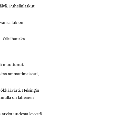
ivä. Puhelinlaskut
yvänsä lukion
. Olisi hauska
tä muuttunut.
itaa ammattimaisesti,
hyökkäävästi. Helsingin
Minulla on läheinen
 arviot uudesta levystä