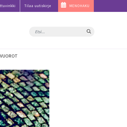
ttuvinkki
Tilaa uutiskirje
MENOHAKU
Hae
VUOROT