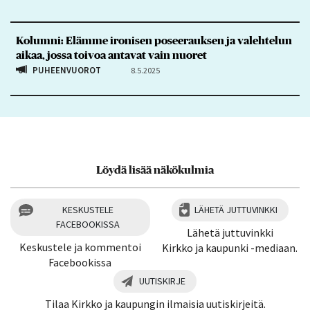
Kolumni: Elämme ironisen poseerauksen ja valehtelun
aikaa, jossa toivoa antavat vain nuoret
PUHEENVUOROT
8.5.2025
Löydä lisää näkökulmia
KESKUSTELE
LÄHETÄ JUTTUVINKKI
FACEBOOKISSA
Lähetä juttuvinkki
Keskustele ja kommentoi
Kirkko ja kaupunki -mediaan.
Facebookissa
UUTISKIRJE
Tilaa Kirkko ja kaupungin ilmaisia uutiskirjeitä.