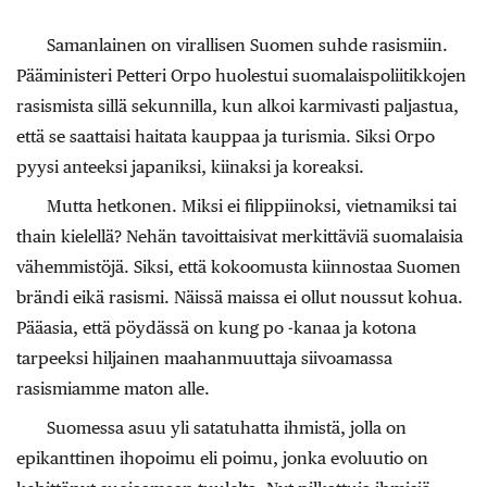
Samanlainen on virallisen Suomen suhde rasismiin.
Pääministeri Petteri Orpo huolestui suomalaispoliitikkojen
rasismista sillä sekunnilla, kun alkoi karmivasti paljastua,
että se saattaisi haitata kauppaa ja turismia. Siksi Orpo
pyysi anteeksi japaniksi, kiinaksi ja koreaksi.
Mutta hetkonen. Miksi ei filippiinoksi, vietnamiksi tai
thain kielellä? Nehän tavoittaisivat merkittäviä suomalaisia
vähemmistöjä. Siksi, että kokoomusta kiinnostaa Suomen
brändi eikä rasismi. Näissä maissa ei ollut noussut kohua.
Pääasia, että pöydässä on kung po -kanaa ja kotona
tarpeeksi hiljainen maahanmuuttaja siivoamassa
rasismiamme maton alle.
Suomessa asuu yli satatuhatta ihmistä, jolla on
epikanttinen ihopoimu eli poimu, jonka evoluutio on