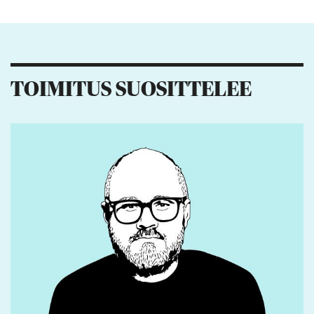
Kiitos palautteesta! Jaa artikkeli:
22
8
12
3
TOIMITUS SUOSITTELEE