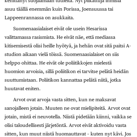
kehittänyt suojaamaan tuulelta. Nyt pilkattuja ihmisiä
asuu täällä enemmän kuin Porissa, Joensuussa tai
Lappeenrannassa on asukkaita.
Suomenaasialaiset eivät ole usein Hesarissa
valittamassa rasismista. He eivät näe, että mediassa
kitisemisestä olisi heille hyötyä, ja hehän ovat sitä paitsi A-
studion aikaan vielä töissä. Suomenaasialaiset on siis
helppo ohittaa. He eivät ole poliitikkojen mielestä
huomion arvoisia, sillä poliitikon ei tarvitse pelätä heidän
suuttumistaan. Poliitikon kannattaa pelätä niitä, jotka
huutavat eniten.
Arvot ovat arvoja vasta sitten, kun ne maksavat
sanojalleen jotain. Muuten ne ovat mielipiteitä. Arvot ovat
jotain, mistä ei neuvotella. Niistä pidetään kiinni, vaikka se
olisi taloudellisesti järjetöntä. Arvot eivät aktivoidu vasta
sitten, kun muut niistä huomauttavat – kuten nyt kävi. Jos