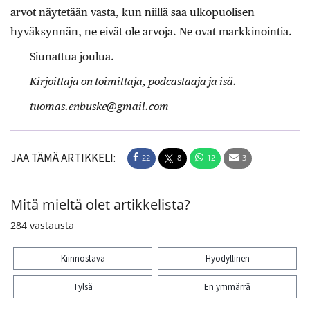
arvot näytetään vasta, kun niillä saa ulkopuolisen
hyväksynnän, ne eivät ole arvoja. Ne ovat markkinointia.
Siunattua joulua.
Kirjoittaja on toimittaja, podcastaaja ja isä.
tuomas.enbuske@gmail.com
JAA TÄMÄ ARTIKKELI:
22
8
12
3
Mitä mieltä olet artikkelista?
284
vastausta
Kiinnostava
Hyödyllinen
Tylsä
En ymmärrä