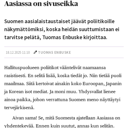
Aasiassa on sivuseikka
Suomen aasialaistaustaiset jäävät poliitikoille
näkymättömiksi, koska heidän suuttumistaan ei
tarvitse pelätä, Tuomas Enbuske kirjoittaa.
18.12.2025 11:10
TUOMAS ENBUSKE
Hallituspuolueen poliitikot vääntelivät naamaansa
rasistisesti. En selitä lisää, koska tiedät jo. Niin tietää puoli
maailmaa. Siitä kertoivat ainakin koko Euroopan, Japanin
ja Korean isot mediat. Ja moni muu. Yhdysvallat lienee
ainoa paikka, johon verrattuna Suomen meno näyttäytyi
tervejärkisenä.
Aivan sama! Se, mitä Suomesta ajatellaan Aasiassa on
yhdentekevää. Ennen kuin suutut, annas kun selitän.