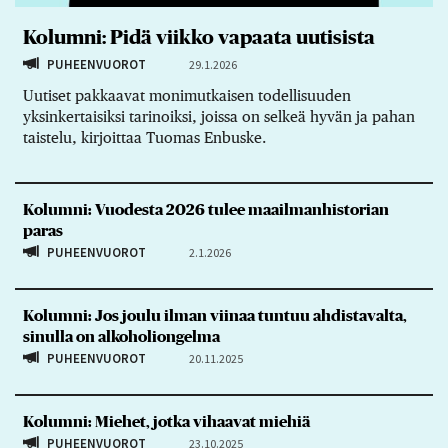
Kolumni: Pidä viikko vapaata uutisista
PUHEENVUOROT
29.1.2026
Uutiset pakkaavat monimutkaisen todellisuuden
yksinkertaisiksi tarinoiksi, joissa on selkeä hyvän ja pahan
taistelu, kirjoittaa Tuomas Enbuske.
Kolumni: Vuodesta 2026 tulee maailmanhistorian
paras
PUHEENVUOROT
2.1.2026
Kolumni: Jos joulu ilman viinaa tuntuu ahdistavalta,
sinulla on alkoholiongelma
PUHEENVUOROT
20.11.2025
Kolumni: Miehet, jotka vihaavat miehiä
PUHEENVUOROT
23.10.2025