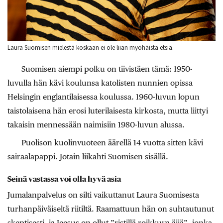
Laura Suomisen mielestä koskaan ei ole liian myöhäistä etsiä.
Suomisen aiempi polku on tiivistäen tämä: 1950-
luvulla hän kävi koulunsa katolisten nunnien opissa
Helsingin englantilaisessa koulussa. 1960-luvun lopun
taistolaisena hän erosi luterilaisesta kirkosta, mutta liittyi
takaisin mennessään naimisiin 1980-luvun alussa.
Puolison kuolinvuoteen äärellä 14 vuotta sitten kävi
sairaalapappi. Jotain liikahti Suomisen sisällä.
Seinä vastassa voi olla hyvä asia
Jumalanpalvelus on silti vaikuttanut Laura Suomisesta
turhanpäiväiseltä riitiltä. Raamattuun hän on suhtautunut
skeptisesti, ja Jeesus on ollut ”ristillä roikkuva äijä”, jonka