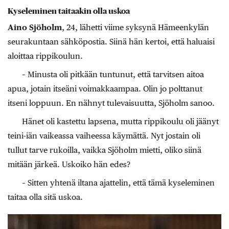
Kyseleminen taitaakin olla uskoa
Aino Sjöholm
, 24, lähetti viime syksynä Hämeenkylän
seurakuntaan sähköpostia. Siinä hän kertoi, että haluaisi
aloittaa rippikoulun.
– Minusta oli pitkään tuntunut, että tarvitsen aitoa
apua, jotain itseäni voimakkaampaa. Olin jo polttanut
itseni loppuun. En nähnyt tulevaisuutta, Sjöholm sanoo.
Hänet oli kastettu lapsena, mutta rippikoulu oli jäänyt
teini-iän vaikeassa vaiheessa käymättä. Nyt jostain oli
tullut tarve rukoilla, vaikka Sjöholm mietti, oliko siinä
mitään järkeä. Uskoiko hän edes?
– Sitten yhtenä iltana ajattelin, että tämä kyseleminen
taitaa olla sitä uskoa.