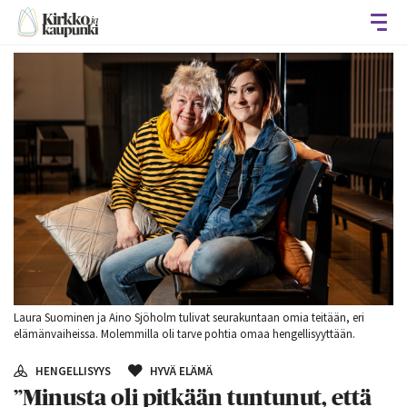
Avaa
Laura Suominen ja Aino Sjöholm tulivat seurakuntaan omia teitään, eri
elämänvaiheissa. Molemmilla oli tarve pohtia omaa hengellisyyttään.
HENGELLISYYS
HYVÄ ELÄMÄ
”Minusta oli pitkään tuntunut, että