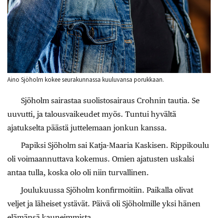
Aino Sjöholm kokee seurakunnassa kuuluvansa porukkaan.
Sjöholm sairastaa suolistosairaus Crohnin tautia. Se
uuvutti, ja talousvaikeudet myös. Tuntui hyvältä
ajatukselta päästä juttelemaan jonkun kanssa.
Papiksi Sjöholm sai Katja-Maaria Kaskisen. Rippikoulu
oli voimaannuttava kokemus. Omien ajatusten uskalsi
antaa tulla, koska olo oli niin turvallinen.
Joulukuussa Sjöholm konfirmoitiin. Paikalla olivat
veljet ja läheiset ystävät. Päivä oli Sjöholmille yksi hänen
elämänsä kauneimmista.