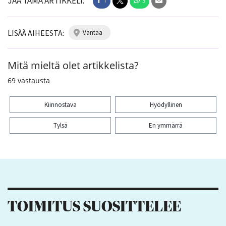
JAA TÄMÄ ARTIKKELI:
1
3
LISÄÄ AIHEESTA:
vantaa
Mitä mieltä olet artikkelista?
69
vastausta
Kiinnostava
Hyödyllinen
Tylsä
En ymmärrä
Kiitos palautteesta! Jaa artikkeli:
1
3
TOIMITUS SUOSITTELEE