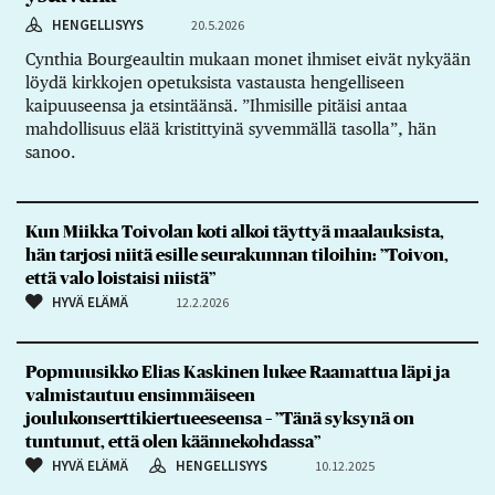
HENGELLISYYS
20.5.2026
Cynthia Bourgeaultin mukaan monet ihmiset eivät nykyään
löydä kirkkojen opetuksista vastausta hengelliseen
kaipuuseensa ja etsintäänsä. ”Ihmisille pitäisi antaa
mahdollisuus elää kristittyinä syvemmällä tasolla”, hän
sanoo.
Kun Miikka Toivolan koti alkoi täyttyä maalauksista,
hän tarjosi niitä esille seurakunnan tiloihin: ”Toivon,
että valo loistaisi niistä”
HYVÄ ELÄMÄ
12.2.2026
Popmuusikko Elias Kaskinen lukee Raamattua läpi ja
valmistautuu ensimmäiseen
joulukonserttikiertueeseensa – ”Tänä syksynä on
tuntunut, että olen käännekohdassa”
HYVÄ ELÄMÄ
HENGELLISYYS
10.12.2025