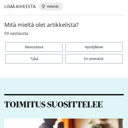
LISÄÄ AIHEESTA:
helsinki
Mitä mieltä olet artikkelista?
59
vastausta
Kiinnostava
Hyödyllinen
Tylsä
En ymmärrä
Kiitos palautteesta! Jaa artikkeli:
4
TOIMITUS SUOSITTELEE