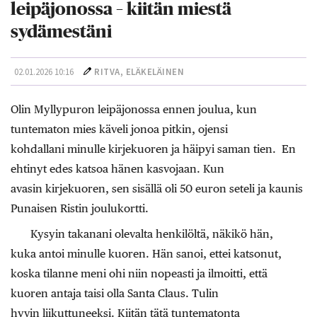
leipäjonossa – kiitän miestä
sydämestäni
02.01.2026 10:16
RITVA, ELÄKELÄINEN
Olin Myllypuron leipäjonossa ennen joulua, kun
tuntematon mies käveli jonoa pitkin, ojensi
kohdallani minulle kirjekuoren ja häipyi saman tien. En
ehtinyt edes katsoa hänen kasvojaan. Kun
avasin kirjekuoren, sen sisällä oli 50 euron seteli ja kaunis
Punaisen Ristin joulukortti.
Kysyin takanani olevalta henkilöltä, näkikö hän,
kuka antoi minulle kuoren. Hän sanoi, ettei katsonut,
koska tilanne meni ohi niin nopeasti ja ilmoitti, että
kuoren antaja taisi olla Santa Claus. Tulin
hyvin liikuttuneeksi. Kiitän tätä tuntematonta