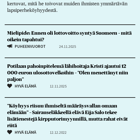
kertovat, mitä he toivovat muiden ihmisten ymmärtävän
lapsiperheköyhyydestä.
Mielipide: Ennen oli lottovoitto syntyä Suomeen – mitä
oikein tapahtui?
PUHEENVUOROT
24.11.2025
Potilaan pahoinpitelemä lähihoitaja Kristi ajautui 12
000 euron ulosottovelkoihin – ”Olen menettänyt niin
paljon”
HYVÄ ELÄMÄ
12.11.2025
”Köyhyys riisuu ihmiseltä määräysvallan omaan
elämään” – Sairauseläkkeellä elävä Eija Salo tekee
lisätienestejä kirpputorimyynnillä, mutta rahat eivät
riitä
HYVÄ ELÄMÄ
12.12.2022