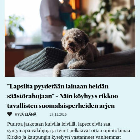
”Lapsilta pyydetään lainaan heidän
säästörahojaan” – Näin köyhyys rikkoo
tavallisten suomalaisperheiden arjen
HYVÄ ELÄMÄ
27.11.2025
Puuroa jatketaan kuivilla leivillä, lapset eivät saa
syntymäpäivälahjoja ja teinit pelkäävät ottaa opintolainaa.
Kirkko ja kaupungin kyselyyn vastanneet vanhemmat