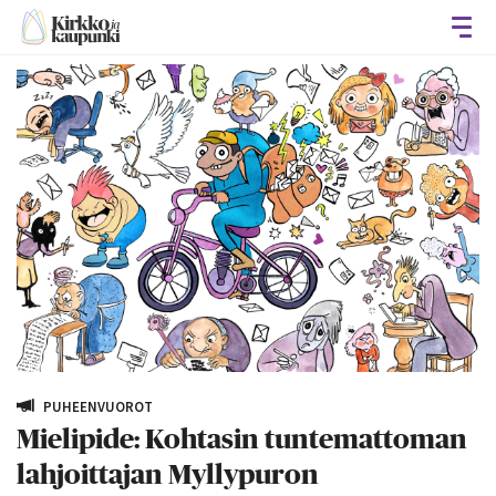
Avaa
PUHEENVUOROT
Mielipide: Kohtasin tuntemattoman
lahjoittajan Myllypuron