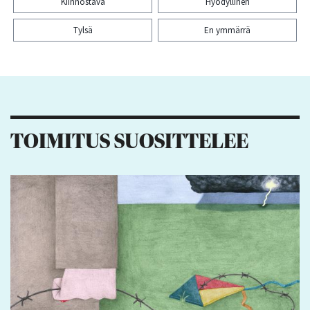
Kiinnostava
Hyödyllinen
Tylsä
En ymmärrä
Kiitos palautteesta! Jaa artikkeli:
TOIMITUS SUOSITTELEE