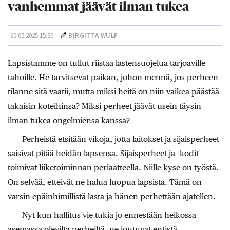
vanhemmat jäävät ilman tukea
20.05.2025 15:30
BIRGITTA WULF
Lapsistamme on tullut riistaa lastensuojelua tarjoaville
tahoille. He tarvitsevat paikan, johon mennä, jos perheen
tilanne sitä vaatii, mutta miksi heitä on niin vaikea päästää
takaisin koteihinsa? Miksi perheet jäävät usein täysin
ilman tukea ongelmiensa kanssa?
Perheistä etsitään vikoja, jotta laitokset ja sijaisperheet
saisivat pitää heidän lapsensa. Sijaisperheet ja -kodit
toimivat liiketoiminnan periaatteella. Niille kyse on työstä.
On selvää, etteivät ne halua luopua lapsista. Tämä on
varsin epäinhimillistä lasta ja hänen perhettään ajatellen.
Nyt kun hallitus vie tukia jo ennestään heikossa
asemassa olevilta perheiltä, ne joutuvat entistä