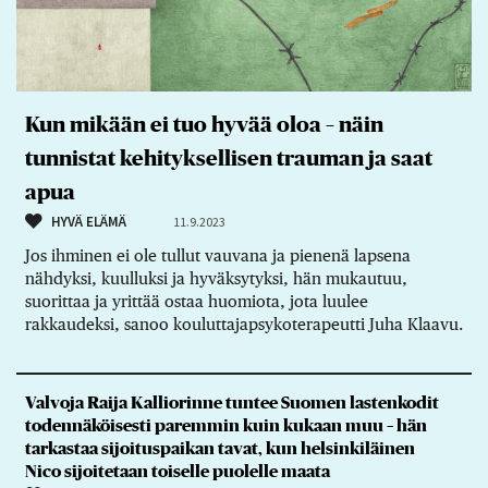
Kun mikään ei tuo hyvää oloa – näin
tunnistat kehityksellisen trauman ja saat
apua
HYVÄ ELÄMÄ
11.9.2023
Jos ihminen ei ole tullut vauvana ja pienenä lapsena
nähdyksi, kuulluksi ja hyväksytyksi, hän mukautuu,
suorittaa ja yrittää ostaa huomiota, jota luulee
rakkaudeksi, sanoo kouluttaja­psykoterapeutti Juha Klaavu.
Valvoja Raija Kalliorinne tuntee Suomen lastenkodit
todennäköisesti paremmin kuin kukaan muu – hän
tarkastaa sijoituspaikan tavat, kun helsinkiläinen
Nico sijoitetaan toiselle puolelle maata