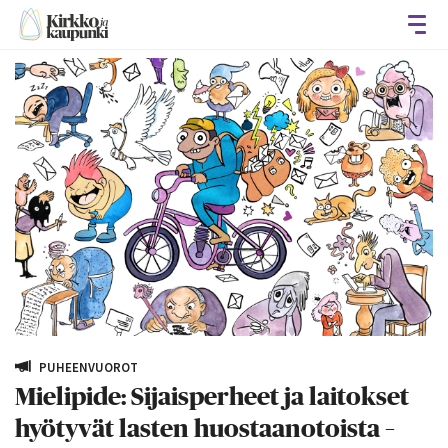
Avaa
PUHEENVUOROT
Mielipide: Sijaisperheet ja laitokset
hyötyvät lasten huostaanotoista –