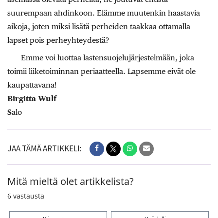
suurempaan ahdinkoon. Elämme muutenkin haastavia
aikoja, joten miksi lisätä perheiden taakkaa ottamalla
lapset pois perheyhteydestä?
Emme voi luottaa lastensuojelujärjestelmään, joka
toimii liiketoiminnan periaatteella. Lapsemme eivät ole
kaupattavana!
Birgitta Wulf
S
alo
JAA TÄMÄ ARTIKKELI:
Mitä mieltä olet artikkelista?
6
vastausta