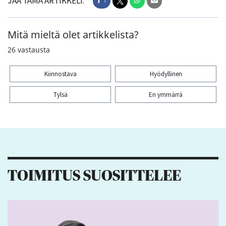
JAA TÄMÄ ARTIKKELI:
1
Mitä mieltä olet artikkelista?
26
vastausta
Kiinnostava
Hyödyllinen
Tylsä
En ymmärrä
Kiitos palautteesta! Jaa artikkeli:
1
TOIMITUS SUOSITTELEE