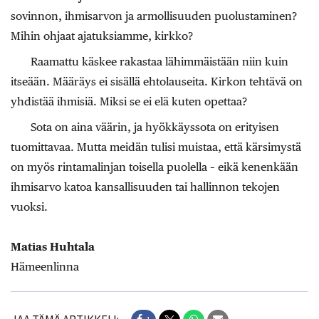
sovinnon, ihmisarvon ja armollisuuden puolustaminen?
Mihin ohjaat ajatuksiamme, kirkko?
Raamattu käskee rakastaa lähimmäistään niin kuin
itseään. Mää­räys ei sisällä ehtolauseita. Kirkon tehtävä on
yhdistää ihmisiä. Miksi se ei elä kuten opettaa?
Sota on aina väärin, ja hyökkäyssota on erityisen
tuomittavaa. Mutta meidän tulisi muistaa, että kärsimystä
on myös rintamalinjan toisella puolella – eikä kenenkään
ihmisarvo katoa kansallisuuden tai hallinnon tekojen
vuoksi.
Matias Huhtala
Hämeenlinna