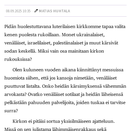
08.09.2025 10:35
MATIAS HUHTALA
Pidän huolestuttavana luterilaisen kirkkomme tapaa valita
kenen puolesta rukoillaan. Monet ukrainalaiset,
venäläiset, israelilaiset, palestiinalaiset ja muut kärsivät
sodan keskellä. Miksi vain osa mainitaan kirkon
rukouksissa?
Olen kuluneen vuoden aikana kiinnittänyt messuissa
huomiota siihen, että jos kansoja nimetään, venäläiset
puuttuvat listalta. Onko heidän kärsimyksensä vähemmän
arvokasta? Ovatko venäläiset sotilaat ja heidän läheisensä
pelkästään pahuuden palvelijoita, joiden tuskaa ei tarvitse
surra?
Kirkon ei pitäisi sortua yksisilmäiseen ajatteluun.
Missä on sen julistama lähimmäisenrakkaus sekä