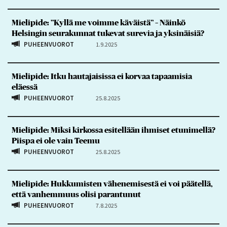
Mielipide: ”Kyllä me voimme käväistä” – Näinkö
Helsingin seurakunnat tukevat surevia ja yksinäisiä?
PUHEENVUOROT
1.9.2025
Mielipide: Itku hautajaisissa ei korvaa tapaamisia
eläessä
PUHEENVUOROT
25.8.2025
Mielipide: Miksi kirkossa esitellään ihmiset etunimellä?
Piispa ei ole vain Teemu
PUHEENVUOROT
25.8.2025
Mielipide: Hukkumisten vähenemisestä ei voi päätellä,
että vanhemmuus olisi parantunut
PUHEENVUOROT
7.8.2025