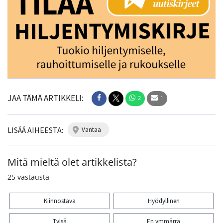
JAA TÄMÄ ARTIKKELI:
2
1
LISÄÄ AIHEESTA:
vantaa
Mitä mieltä olet artikkelista?
25
vastausta
Kiinnostava
Hyödyllinen
Tylsä
En ymmärrä