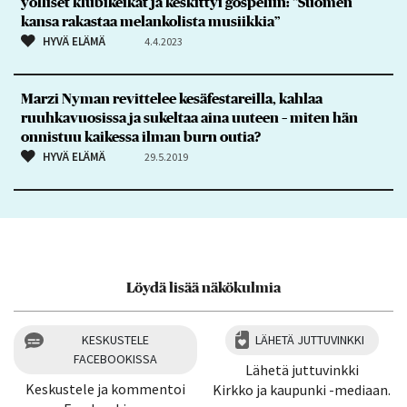
yölliset klubikeikat ja keskittyi gospeliin: ”Suomen
kansa rakastaa melankolista musiikkia”
HYVÄ ELÄMÄ
4.4.2023
Marzi Nyman revittelee kesäfestareilla, kahlaa
ruuhkavuosissa ja sukeltaa aina uuteen – miten hän
onnistuu kaikessa ilman burn outia?
HYVÄ ELÄMÄ
29.5.2019
Löydä lisää näkökulmia
KESKUSTELE
LÄHETÄ JUTTUVINKKI
FACEBOOKISSA
Lähetä juttuvinkki
Keskustele ja kommentoi
Kirkko ja kaupunki -mediaan.