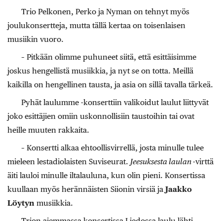
Trio Pelkonen, Perko ja Nyman on tehnyt myös
joulukonsertteja, mutta tällä kertaa on toisenlaisen
musiikin vuoro.
– Pitkään olimme puhuneet siitä, että esittäisimme
joskus hengellistä musiikkia, ja nyt se on totta. Meillä
kaikilla on hengellinen tausta, ja asia on sillä tavalla tärkeä.
Pyhät laulumme -konserttiin valikoidut laulut liittyvät
joko esittäjien omiin uskonnollisiin taustoihin tai ovat
heille muuten rakkaita.
– Konsertti alkaa ehtoollisvirrellä, josta minulle tulee
mieleen lestadiolaisten Suviseurat.
Jeesuksesta laulan
-virttä
äiti lauloi minulle iltalauluna, kun olin pieni. Konsertissa
kuullaan myös herännäisten Siionin virsiä ja
Jaakko
Löytyn
musiikkia.
Trion aiemmassa konsertissa Liedossa laulu lähti