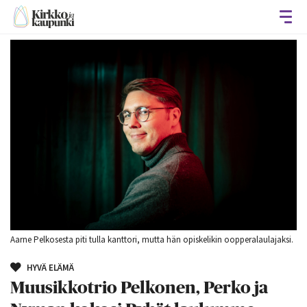
Avaa
Aarne Pelkosesta piti tulla kanttori, mutta hän opiskelikin oopperalaulajaksi.
HYVÄ ELÄMÄ
Muusikkotrio Pelkonen, Perko ja