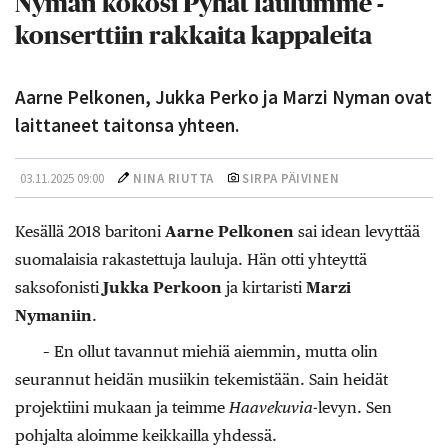
Nyman kokosi Pyhät laulumme -
konserttiin rakkaita kappaleita
Aarne Pelkonen, Jukka Perko ja Marzi Nyman ovat
laittaneet taitonsa yhteen.
03.11.2025 09:00
NINA RIUTTA
SIRPA PÄIVINEN
Kesällä 2018 baritoni
Aarne Pelkonen
sai idean levyttää
suomalaisia rakastettuja lauluja. Hän otti yhteyttä
saksofonisti
Jukka Perkoon
ja kirtaristi
Marzi
Nymaniin
.
– En ollut tavannut miehiä aiemmin, mutta olin
seurannut heidän musiikin tekemistään. Sain heidät
projektiini mukaan ja teimme
Haavekuvia
-levyn. Sen
pohjalta aloimme keikkailla yhdessä.