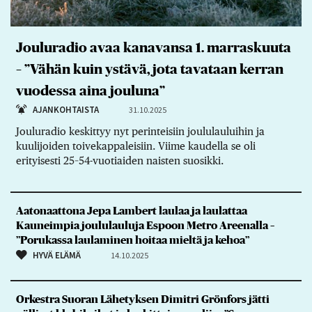
Jouluradio avaa kanavansa 1. marraskuuta
– ”Vähän kuin ystävä, jota tavataan kerran
vuodessa aina jouluna”
AJANKOHTAISTA
31.10.2025
Jouluradio keskittyy nyt perinteisiin joululauluihin ja
kuulijoiden toivekappaleisiin. Viime kaudella se oli
erityisesti 25–54-vuotiaiden naisten suosikki.
Aatonaattona Jepa Lambert laulaa ja laulattaa
Kauneimpia joululauluja Espoon Metro Areenalla –
”Porukassa laulaminen hoitaa mieltä ja kehoa”
HYVÄ ELÄMÄ
14.10.2025
Orkestra Suoran Lähetyksen Dimitri Grönfors jätti