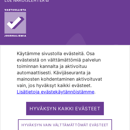
Käytämme sivustolla evästeitä. Osa
MENOHAKU
evästeistä on välttämättömiä palvelun
toiminnan kannalta ja aktivoituu
automaattisesti. Kävijäseuranta ja
mainosten kohdentaminen aktivoituvat
vain, jos hyväksyt kaikki evästeet.
Lisätietoja evästekäytännöistämme
.
Pääkaupunkiseudun evankelis-
luterilaisten seurakuntien media.
HYVÄKSYN KAIKKI EVÄSTEET
Copyright 2026. Kirkko ja kaupunki. All
rights reserved.
HYVÄKSYN VAIN VÄLTTÄMÄTTÖMÄT EVÄSTEET