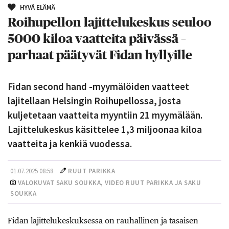
HYVÄ ELÄMÄ
Roihupellon lajittelukeskus seuloo
5000 kiloa vaatteita päivässä –
parhaat päätyvät Fidan hyllyille
Fidan second hand -myymälöiden vaatteet
lajitellaan Helsingin Roihupellossa, josta
kuljetetaan vaatteita myyntiin 21 myymälään.
Lajittelukeskus käsittelee 1,3 miljoonaa kiloa
vaatteita ja kenkiä vuodessa.
01.07.2025 08:58
RUUT PARIKKA
VALOKUVAT SAKU SOUKKA, VIDEO RUUT PARIKKA JA SAKU
SOUKKA
Fidan lajittelukeskuksessa on rauhallinen ja tasaisen