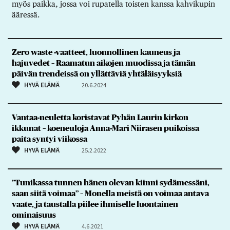
myös paikka, jossa voi rupatella toisten kanssa kahvikupin
ääressä.
Zero waste -vaatteet, luonnollinen kauneus ja
hajuvedet – Raamatun aikojen muodissa ja tämän
päivän trendeissä on yllättäviä yhtäläisyyksiä
HYVÄ ELÄMÄ
20.6.2024
Vantaa-neuletta koristavat Pyhän Laurin kirkon
ikkunat – koeneuloja Anna-Mari Niirasen puikoissa
paita syntyi viikossa
HYVÄ ELÄMÄ
25.2.2022
”Tunikassa tunnen hänen olevan kiinni sydämessäni,
saan siitä voimaa” – Monella meistä on voimaa antava
vaate, ja taustalla piilee ihmiselle luontainen
ominaisuus
HYVÄ ELÄMÄ
4.6.2021