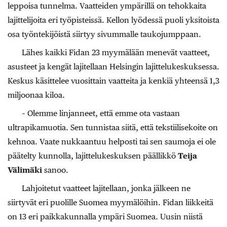
leppoisa tunnelma. Vaatteiden ympärillä on tehokkaita
lajittelijoita eri työpisteissä. Kellon lyödessä puoli yksitoista
osa työntekijöistä siirtyy sivummalle taukojumppaan.
Lähes kaikki Fidan 23 myymälään menevät vaatteet,
asusteet ja kengät lajitellaan Helsingin lajittelukeskuksessa.
Keskus käsittelee vuosittain vaatteita ja kenkiä yhteensä 1,3
miljoonaa kiloa.
– Olemme linjanneet, että emme ota vastaan
ultrapikamuotia. Sen tunnistaa siitä, että tekstiilisekoite on
kehnoa. Vaate nukkaantuu helposti tai sen saumoja ei ole
päätelty kunnolla, lajittelukeskuksen päällikkö
Teija
Välimäki
sanoo.
Lahjoitetut vaatteet lajitellaan, jonka jälkeen ne
siirtyvät eri puolille Suomea myymälöihin. Fidan liikkeitä
on 13 eri paikkakunnalla ympäri Suomea. Uusin niistä