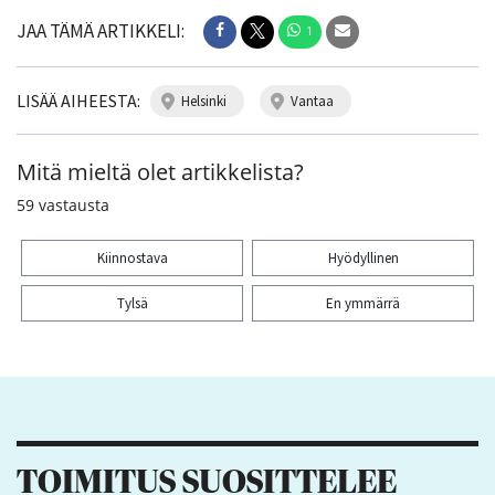
JAA TÄMÄ ARTIKKELI:
1
LISÄÄ AIHEESTA:
helsinki
vantaa
Mitä mieltä olet artikkelista?
59
vastausta
Kiinnostava
Hyödyllinen
Tylsä
En ymmärrä
Kiitos palautteesta! Jaa artikkeli:
1
TOIMITUS SUOSITTELEE