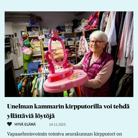
Unelman kammarin kirpputorilla voi tehdä
yllättäviä löytöjä
HYVÄ ELÄMÄ
14.11.2025
Vapaaehtoisvoimin toimiva seurakunnan kirpputori on