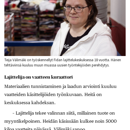
Teija Välimäki on työskennellyt Fidan lajittelukeskuksessa 18 vuotta. Hänen
tehtäviinsä kuuluu muun muassa uusien työntekijöiden perehdytys.
Lajittelija on vaatteen kuraattori
Materiaalien tunnistaminen ja laadun arviointi kuuluu
vaatteiden käsittelijöiden työnkuvaan. Heitä on
keskuksessa kahdeksan.
– Lajittelija tekee valinnan siitä, millainen tuote on
myyntikelpoinen. Heidän käsissään kulkee noin 5000
kiloa vaatteita päivässä, Välimäki sanoo.