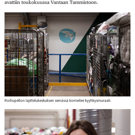
avattiin toukokuussa Vantaan Tammistoon.
Roihupellon lajittelukeskuksen seinässä komeilee kyyhkysmuraali.