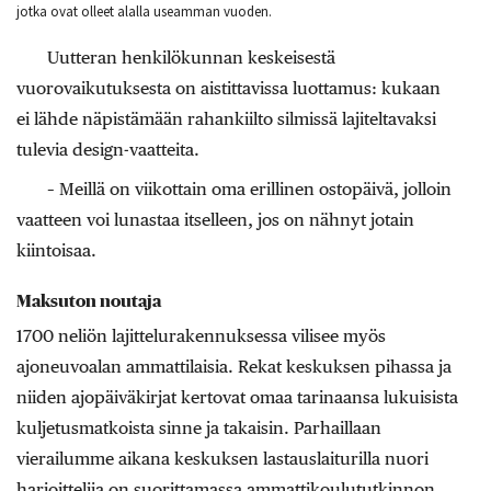
jotka ovat olleet alalla useamman vuoden.
Uutteran henkilökunnan keskeisestä
vuorovaikutuksesta on aistittavissa luottamus: kukaan
ei lähde näpistämään rahankiilto silmissä lajiteltavaksi
tulevia design-vaatteita.
– Meillä on viikottain oma erillinen ostopäivä, jolloin
vaatteen voi lunastaa itselleen, jos on nähnyt jotain
kiintoisaa.
Maksuton noutaja
1700 neliön lajittelurakennuksessa vilisee myös
ajoneuvoalan ammattilaisia. Rekat keskuksen pihassa ja
niiden ajopäiväkirjat kertovat omaa tarinaansa lukuisista
kuljetusmatkoista sinne ja takaisin. Parhaillaan
vierailumme aikana keskuksen lastauslaiturilla nuori
harjoittelija on suorittamassa ammattikoulututkinnon