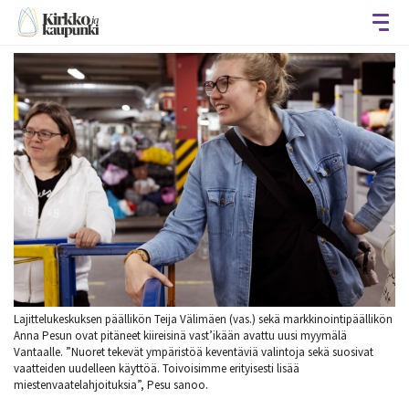
Avaa
Lajittelukeskuksen päällikön Teija Välimäen (vas.) sekä markkinointipäällikön
Anna Pesun ovat pitäneet kiireisinä vast’ikään avattu uusi myymälä
Vantaalle. ”Nuoret tekevät ympäristöä keventäviä valintoja sekä suosivat
vaatteiden uudelleen käyttöä. Toivoisimme erityisesti lisää
miestenvaatelahjoituksia”, Pesu sanoo.