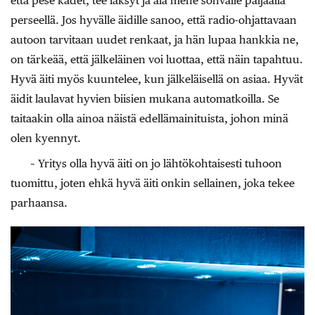
että pese kädet, tee läksyt ja älä mene sohvalle paljaalla
perseellä. Jos hyvälle äidille sanoo, että radio-ohjattavaan
autoon tarvitaan uudet renkaat, ja hän lupaa hankkia ne,
on tärkeää, että jälkeläinen voi luottaa, että näin tapahtuu.
Hyvä äiti myös kuuntelee, kun jälkeläisellä on asiaa. Hyvät
äidit laulavat hyvien biisien mukana automatkoilla. Se
taitaakin olla ainoa näistä edellämainituista, johon minä
olen kyennyt.
– Yritys olla hyvä äiti on jo lähtökohtaisesti tuhoon
tuomittu, joten ehkä hyvä äiti onkin sellainen, joka tekee
parhaansa.