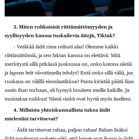
3. Miten rohkaisisit riittämättömyyden ja
syyllisyyden kanssa tuskailevia äitejä, Tiktak?
– Vetäkää äidit rima reilusti alas! Olemme kaikki
riittämättömiä, ja sen faktan kanssa on elettävä. Mitä
merkitystä sillä pitkässä juoksussa on, onko kotona siistiä
ja lapsen letit viivottimella tehdyt? Entä onko sillä väliä, jos
ruokana on välillä eineslaatikkoa? Panta kiristää päätä liian
usein ihan turhaan, eli hymyä huuleen meille kaikille. Ja
muistakaa nukkua! Nämä vinkit ovat hyviä myös itselleni.
4. Millaista yhteiskunnallista tukea äidit
mielestäsi tarvitsevat?
– Äidit tarvitsevat rahaa, paljon rahaa! Rahan lisäksi
äidit tarvitsevat puhetta siitä, että lapset ovat ihania ja äidit