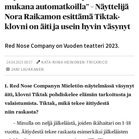
mukana automatkoilla” – Näyttelijä
Nora Raikamon esittämä Tiktak-
klovni on äiti ja usein hyvin väsynyt
Red Nose Company on Vuoden teatteri 2023.
24.04.2023 08:57
KATA-RIINA HEINONEN-TRICARICO
JANI LAUKKANEN
1. Red Nose Companyn Mieletön-­näytelmässä väsynyt
äiti, klovni Tiktak pohdiskelee elämän tarkoitusta ja
valaistumista. Tiktak, mikä tekee äitiydestä
niin raskasta?
– Minulla on neljä jälkeläistä, joiden ikähaitari on 1–18
vuotta. Äitiydestä tekee raskasta esimerkiksi jälkeläisten