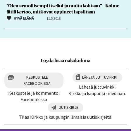
”Olen armollisempi itseäni ja muita kohtaan” – Kolme
äitiä kertoo, mitä ovat oppineet lapsiltaan
HYVÄ ELÄMÄ
11.5.2018
Löydä lisää näkökulmia
KESKUSTELE
LÄHETÄ JUTTUVINKKI
FACEBOOKISSA
Lähetä juttuvinkki
Keskustele ja kommentoi
Kirkko ja kaupunki -mediaan.
Facebookissa
UUTISKIRJE
Tilaa Kirkko ja kaupungin ilmaisia uutiskirjeitä.