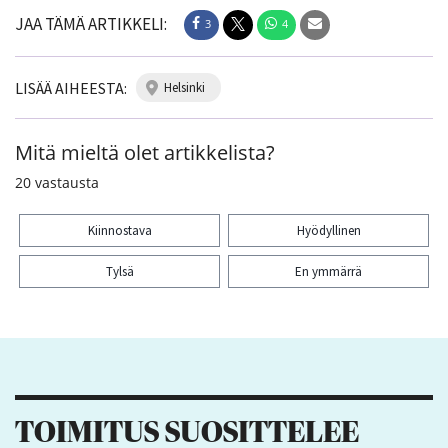
JAA TÄMÄ ARTIKKELI:
3
4
LISÄÄ AIHEESTA:
helsinki
Mitä mieltä olet artikkelista?
20
vastausta
Kiinnostava
Hyödyllinen
Tylsä
En ymmärrä
Kiitos palautteesta! Jaa artikkeli:
3
4
TOIMITUS SUOSITTELEE