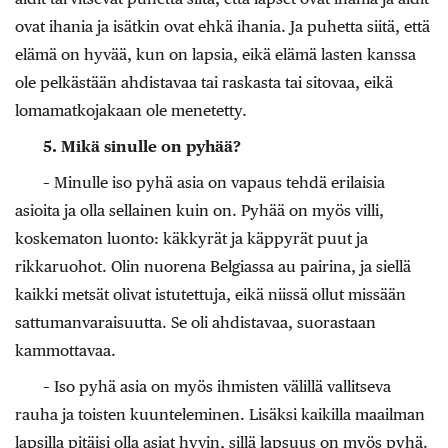
ovat ihania ja isätkin ovat ehkä ihania. Ja puhetta siitä, että
elämä on hyvää, kun on lapsia, eikä elämä lasten kanssa
ole pelkästään ahdistavaa tai raskasta tai sitovaa, eikä
lomamatkojakaan ole menetetty.
5. Mikä sinulle on pyhää?
– Minulle iso pyhä asia on vapaus tehdä erilaisia
asioita ja olla sellainen kuin on. Pyhää on myös villi,
koskematon luonto: käkkyrät ja käppyrät puut ja
rikkaruohot. Olin nuorena Belgiassa au pairina, ja siellä
kaikki metsät olivat istutettuja, eikä niissä ollut missään
sattumanvaraisuutta. Se oli ahdistavaa, suorastaan
kammottavaa.
– Iso pyhä asia on myös ihmisten ­välillä vallitseva
rauha ja toisten kuunteleminen. ­Lisäksi kaikilla maailman
lapsilla pitäisi olla ­asiat hyvin, sillä lapsuus on myös pyhä.