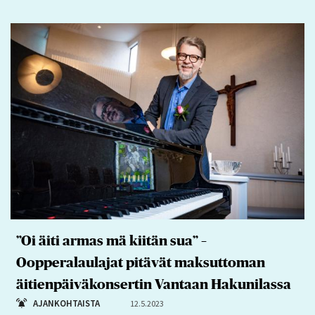
”Oi äiti armas mä kiitän sua” –
Oopperalaulajat pitävät maksuttoman
äitienpäiväkonsertin Vantaan Hakunilassa
AJANKOHTAISTA
12.5.2023