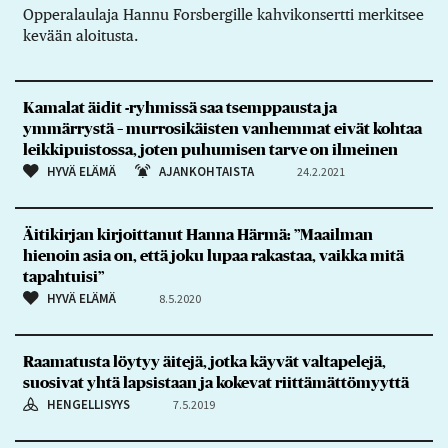
Opperalaulaja Hannu Forsbergille kahvikonsertti merkitsee
kevään aloitusta.
Kamalat äidit -ryhmissä saa tsemppausta ja
ymmärrystä – murrosikäisten vanhemmat eivät kohtaa
leikkipuistossa, joten puhumisen tarve on ilmeinen
HYVÄ ELÄMÄ
AJANKOHTAISTA
24.2.2021
Äitikirjan kirjoittanut Hanna Härmä: ”Maailman
hienoin asia on, että joku lupaa rakastaa, vaikka mitä
tapahtuisi”
HYVÄ ELÄMÄ
8.5.2020
Raamatusta löytyy äitejä, jotka käyvät valtapelejä,
suosivat yhtä lapsistaan ja kokevat riittämättömyyttä
HENGELLISYYS
7.5.2019