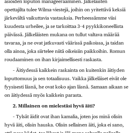
asioiden loputon manageeraaminen. Jälkeläisten
opettajilta tulee Wilma-viestejä, joihin on yritettävä keksiä
järkevältä vaikuttavia vastauksia. Perheessämme viisi
kuudesta urheilee, ja se tarkoittaa 3–4 pyykkikoneellista
päivässä. Jälkeläisten mukana on tullut valtava määrää
tavaraa, ja ne ovat jatkuvasti väärissä paikoissa, ja taidan
olla ainoa, joka siirtelee niitä oikeisiin paikkoihin. Romun
roudaaminen on ihan kirjaimellisesti raskasta.
– Äitiydessä kaikkein raskainta on kuitenkin äitiyden
loputtomuus ja sen totaalisuus. Vaikka jälkeläiset eivät ole
fyysisesti läsnä, he ovat koko ajan läsnä. Samaan ­aikaan se
on äitiydessä myös kaikkein parasta.
2. Millainen on mielestäsi hyvä äiti?
– Tylsät äidit ovat ihan kamalia, joten jos minä olisin
hyvä äiti, olisin hauska. Olisin sellainen äiti, joka ei sano,