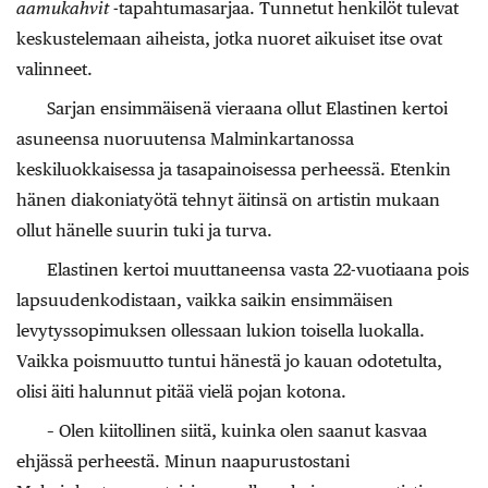
aamukahvit
-tapahtumasarjaa. Tunnetut henkilöt tulevat
keskustelemaan aiheista, jotka nuoret aikuiset itse ovat
valinneet.
Sarjan ensimmäisenä vieraana ollut Elastinen kertoi
asuneensa nuoruutensa Malminkartanossa
keskiluokkaisessa ja tasapainoisessa perheessä. Etenkin
hänen diakoniatyötä tehnyt äitinsä on artistin mukaan
ollut hänelle suurin tuki ja turva.
Elastinen kertoi muuttaneensa vasta 22-vuotiaana pois
lapsuudenkodistaan, vaikka saikin ensimmäisen
levytyssopimuksen ollessaan lukion toisella luokalla.
Vaikka poismuutto tuntui hänestä jo kauan odotetulta,
olisi äiti halunnut pitää vielä pojan kotona.
– Olen kiitollinen siitä, kuinka olen saanut kasvaa
ehjässä perheestä. Minun naapurustostani