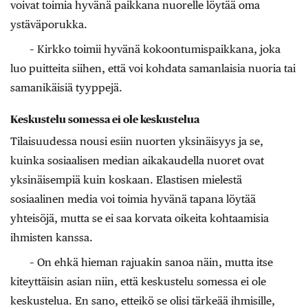
voivat toimia hyvänä paikkana nuorelle löytää oma
ystäväporukka.
– Kirkko toimii hyvänä kokoontumispaikkana, joka
luo puitteita siihen, että voi kohdata samanlaisia nuoria tai
samanikäisiä tyyppejä.
Keskustelu somessa ei ole keskustelua
Tilaisuudessa nousi esiin nuorten yksinäisyys ja se,
kuinka sosiaalisen median aikakaudella nuoret ovat
yksinäisempiä kuin koskaan. Elastisen mielestä
sosiaalinen media voi toimia hyvänä tapana löytää
yhteisöjä, mutta se ei saa korvata oikeita kohtaamisia
ihmisten kanssa.
– On ehkä hieman rajuakin sanoa näin, mutta itse
kiteyttäisin asian niin, että keskustelu somessa ei ole
keskustelua. En sano, etteikö se olisi tärkeää ihmisille,