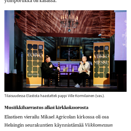
ydinporukka oli kasassa.
Tilaisuudessa Elastista haastatteli pappi Ville Kormilainen (vas.).
Musiikkiharrastus alkoi kirkkokuorosta
Elastisen vierailu Mikael Agricolan kirkossa oli osa
Helsingin seurakuntien käynnistämää
Viikkomessun