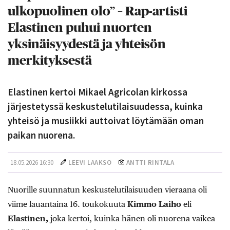
ulkopuolinen olo” – Rap-artisti
Elastinen puhui nuorten
yksinäisyydestä ja yhteisön
merkityksestä
Elastinen kertoi Mikael Agricolan kirkossa
järjestetyssä keskustelutilaisuudessa, kuinka
yhteisö ja musiikki auttoivat löytämään oman
paikan nuorena.
18.05.2026 16:30
LEEVI LAAKSO
ANTTI RINTALA
Nuorille suunnatun keskustelutilaisuuden vieraana oli
viime lauantaina 16. toukokuuta
Kimmo Laiho
eli
Elastinen,
joka kertoi, kuinka hänen oli nuorena vaikea