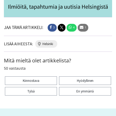
JAA TÄMÄ ARTIKKELI:
3
4
1
LISÄÄ AIHEESTA:
helsinki
Mitä mieltä olet artikkelista?
50
vastausta
Kiinnostava
Hyödyllinen
Tylsä
En ymmärrä
Kiitos palautteesta! Jaa artikkeli: