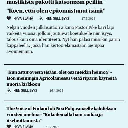
musiikista pakotti katsomaan peiliin –
”Koen, että olen epäonnistunut isänä”
HYVÄ ELÄMÄ
HENGELLISYYS
17.7.2026
Neljän vuoden julkaisutaon aikana PastoriPike kävi läpi
vaikeita vuosia, jolloin joutuivat koetukselle niin isyys,
talous kuin oma identiteetti. Nyt hän palasi musiikin pariin
kappaleella, jossa hän kertoo elämästään aiempaa
avoimemmin.
”Kun astut ovesta sisään, olet osa meidän heimoa” –
Ison meiningin Agricolamessu vetää riparin käyneitä
nuoria kirkkoon
HENGELLISYYS
16.4.2026
The Voice of Finland oli Noa Pohjasmäelle kahdeksan
vuoden unelma – ”Rukoilemalla hain rauhaa ja
itseluottamusta”
HYVÄ ELÄMÄ
27.2.2026