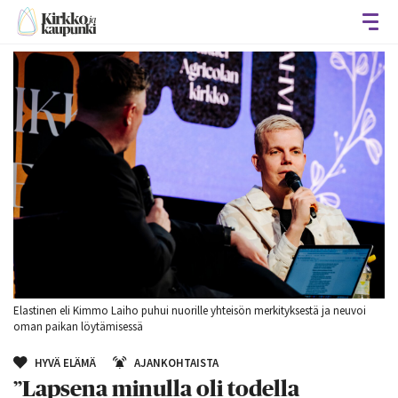
Avaa
Elastinen eli Kimmo Laiho puhui nuorille yhteisön merkityksestä ja neuvoi
oman paikan löytämisessä
HYVÄ ELÄMÄ
AJANKOHTAISTA
”Lapsena minulla oli todella