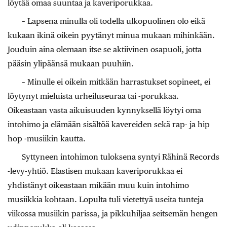
löytää omaa suuntaa ja kaveriporukkaa.
– Lapsena minulla oli todella ulkopuolinen olo eikä
kukaan ikinä oikein pyytänyt minua mukaan mihinkään.
Jouduin aina olemaan itse se aktiivinen osapuoli, jotta
pääsin ylipäänsä mukaan puuhiin.
– Minulle ei oikein mitkään harrastukset sopineet, ei
löytynyt mieluista urheiluseuraa tai -porukkaa.
Oikeastaan vasta aikuisuuden kynnyksellä löytyi oma
intohimo ja elämään sisältöä kavereiden sekä rap- ja hip
hop -musiikin kautta.
Syttyneen intohimon tuloksena syntyi Rähinä Records
-levy-yhtiö. Elastisen mukaan kaveriporukkaa ei
yhdistänyt oikeastaan mikään muu kuin intohimo
musiikkia kohtaan. Lopulta tuli vietettyä useita tunteja
viikossa musiikin parissa, ja pikkuhiljaa seitsemän hengen