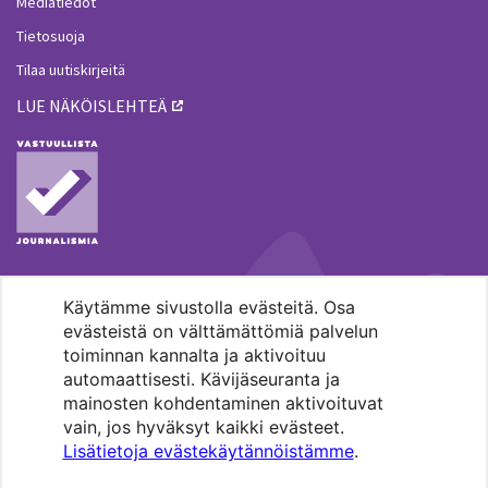
Mediatiedot
Tietosuoja
Tilaa uutiskirjeitä
LUE NÄKÖISLEHTEÄ
Käytämme sivustolla evästeitä. Osa
MENOHAKU
evästeistä on välttämättömiä palvelun
toiminnan kannalta ja aktivoituu
automaattisesti. Kävijäseuranta ja
mainosten kohdentaminen aktivoituvat
vain, jos hyväksyt kaikki evästeet.
Lisätietoja evästekäytännöistämme
.
Pääkaupunkiseudun evankelis-
luterilaisten seurakuntien media.