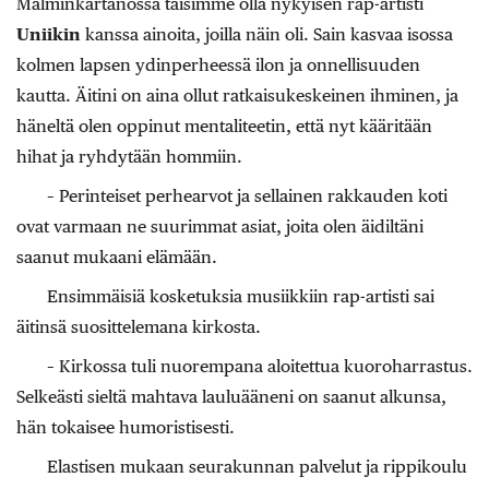
Malminkartanossa taisimme olla nykyisen rap-artisti
Uniikin
kanssa ainoita, joilla näin oli. Sain kasvaa isossa
kolmen lapsen ydinperheessä ilon ja onnellisuuden
kautta. Äitini on aina ollut ratkaisukeskeinen ihminen, ja
häneltä olen oppinut mentaliteetin, että nyt kääritään
hihat ja ryhdytään hommiin.
– Perinteiset perhearvot ja sellainen rakkauden koti
ovat varmaan ne suurimmat asiat, joita olen äidiltäni
saanut mukaani elämään.
Ensimmäisiä kosketuksia musiikkiin rap-artisti sai
äitinsä suosittelemana kirkosta.
– Kirkossa tuli nuorempana aloitettua kuoroharrastus.
Selkeästi sieltä mahtava lauluääneni on saanut alkunsa,
hän tokaisee humoristisesti.
Elastisen mukaan seurakunnan palvelut ja rippikoulu