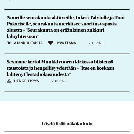
Nuorille seurakunta-aktiiveille, Inkeri Talviolle ja Toni
Pakariselle, seurakunta merkitsee suoritusvapaata
aluetta – ”Seurakunta on eräänlainen ankkuri
lähiyhteisöön”
AJANKOHTAISTA
HYVÄ ELÄMÄ
7.10.2025
Sexmane kertoi Munkkivuoren kirkossa biisiensä
taustoista ja hengellisyydestään – ”Itse en koskaan
lähtenyt lestadiolaisuudesta”
HENGELLISYYS
2.10.2025
Löydä lisää näkökulmia