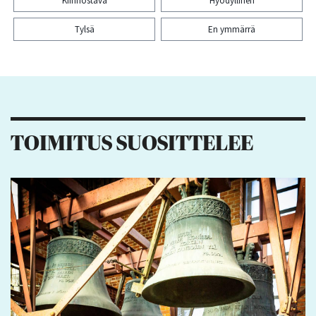
Kiinnostava
Hyödyllinen
Tylsä
En ymmärrä
Kiitos palautteesta! Jaa artikkeli:
TOIMITUS SUOSITTELEE