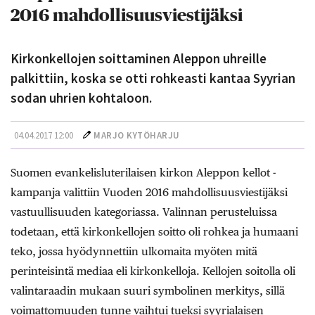
2016 mahdollisuusviestijäksi
Kirkonkellojen soittaminen Aleppon uhreille
palkittiin, koska se otti rohkeasti kantaa Syyrian
sodan uhrien kohtaloon.
04.04.2017 12:00
MARJO KYTÖHARJU
Suomen evankelisluterilaisen kirkon Aleppon kellot -
kampanja valittiin Vuoden 2016 mahdollisuusviestijäksi
vastuullisuuden kategoriassa. Valinnan perusteluissa
todetaan, että kirkonkellojen soitto oli rohkea ja humaani
teko, jossa hyödynnettiin ulkomaita myöten mitä
perinteisintä mediaa eli kirkonkelloja. Kellojen soitolla oli
valintaraadin mukaan suuri symbolinen merkitys, sillä
voimattomuuden tunne vaihtui tueksi syyrialaisen