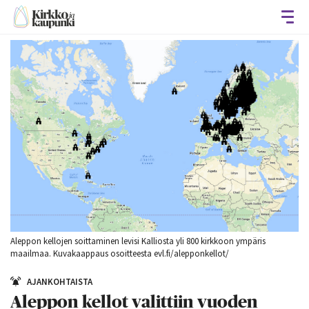
Avaa
Aleppon kellojen soittaminen levisi Kalliosta yli 800 kirkkoon ympäris
maailmaa. Kuvakaappaus osoitteesta evl.fi/alepponkellot/
AJANKOHTAISTA
Aleppon kellot valittiin vuoden