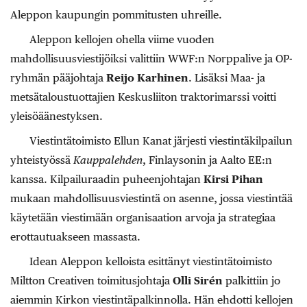
Aleppon kaupungin pommitusten uhreille.
Aleppon kellojen ohella viime vuoden
mahdollisuusviestijöiksi valittiin WWF:n Norppalive ja OP-
ryhmän pääjohtaja
Reijo Karhinen
. Lisäksi Maa- ja
metsätaloustuottajien Keskusliiton traktorimarssi voitti
yleisöäänestyksen.
Viestintätoimisto Ellun Kanat järjesti viestintäkilpailun
yhteistyössä
Kauppalehden
, Finlaysonin ja Aalto EE:n
kanssa. Kilpailuraadin puheenjohtajan
Kirsi Pihan
mukaan mahdollisuusviestintä on asenne, jossa viestintää
käytetään viestimään organisaation arvoja ja strategiaa
erottautuakseen massasta.
Idean Aleppon kelloista esittänyt viestintätoimisto
Miltton Creativen toimitusjohtaja
Olli Sirén
palkittiin jo
aiemmin Kirkon viestintäpalkinnolla. Hän ehdotti kellojen