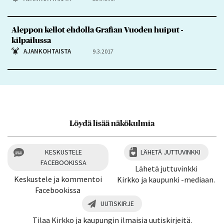
Aleppon kellot ehdolla Grafian Vuoden huiput -
kilpailussa
AJANKOHTAISTA
9.3.2017
Löydä lisää näkökulmia
KESKUSTELE
LÄHETÄ JUTTUVINKKI
FACEBOOKISSA
Lähetä juttuvinkki
Keskustele ja kommentoi
Kirkko ja kaupunki -mediaan.
Facebookissa
UUTISKIRJE
Tilaa Kirkko ja kaupungin ilmaisia uutiskirjeitä.