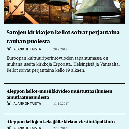
Satojen kirkkojen kellot soivat perjantaina
rauhan puolesta
AJANKOHTAISTA
20.9.2018
Euroopan kulttuuriperintövuoden tapahtumassa on
mukana useita kirkkoja Espoosta, Helsingistä ja Vantaalta.
Kellot soivat perjantaina kello 19 alkaen.
Aleppon kellot -musiikkivideo muistuttaa ihmisen
ainutlaatuisuudesta
AJANKOHTAISTA
11.10.2017
Aleppon kellojen keksijälle kirkon viestintäpalkinto
AJANKOHTAISTA
22.3.2017