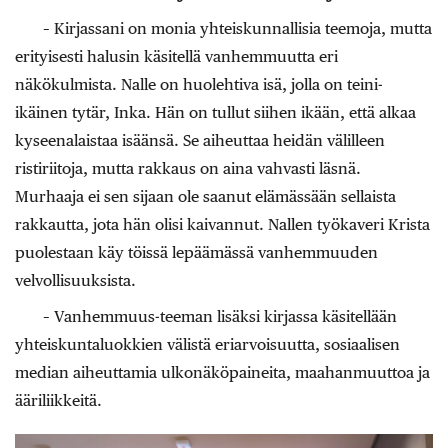
– Kirjassani on monia yhteiskunnallisia teemoja, mutta
erityisesti halusin käsitellä vanhemmuutta eri
näkökulmista. Nalle on huolehtiva isä, jolla on teini-
ikäinen tytär, Inka. Hän on tullut siihen ikään, että alkaa
kyseenalaistaa isäänsä. Se aiheut­taa heidän välilleen
ristiriitoja, mutta rakkaus on aina vahvasti läsnä.
Murhaaja ei sen sijaan ole saanut elämässään sellaista
rakkautta, jota hän olisi kaivannut. Nallen työkaveri Krista
puolestaan käy töissä lepäämässä vanhemmuuden
velvollisuuksista.
– Vanhemmuus-teeman lisäksi kirjassa käsitellään
yhteiskuntaluokkien välistä eriarvoisuutta, sosiaalisen
median aiheuttamia ulkonäköpaineita, maahanmuuttoa ja
ääriliikkeitä.