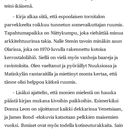
teini-ikäisenä.
– Kirja alkaa siitä, että espoolaisen tornitalon
parvekkeelta roikkuu tunnetun somevaikuttajan ruumis.
Tapahtumapaikka on Niittykumpu, joka viehättää minua
arkkitehtuurinsa takia. Nalle Stenin tavoin minäkin asun
Olarissa, joka on 1970-luvulla rakennettu kotoisa
kerrostalolähiö. Siellä on vielä myös vanhoja baareja ja
ravintoloita. Olen vaeltanut ja pyöräillyt Nuuksiossa ja
Matinkylän rantaraitilla ja miettinyt monta kertaa, että
tänne olisi helppoa kätkeä ruumis.
– Lisäksi ajattelin, että monien mielestä on hauska
päästä kirjan mukana kivoihin paikkoihin. Esimerkiksi
Donna Leon on sijoittanut kaikki dekkarinsa Venetsiaan,
ja James Bond -elokuvia katsotaan pelkkien maisemien
vuoksi. Ihmiset ovat myös todella kotiseuturakkaita. Sain