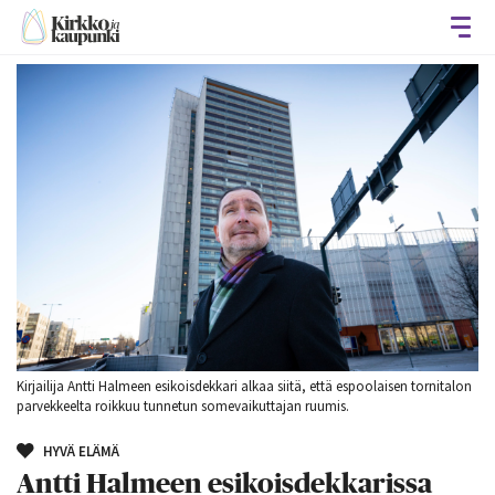
Avaa
Kirjailija Antti Halmeen esikoisdekkari alkaa siitä, että espoolaisen tornitalon
parvekkeelta roikkuu tunnetun somevaikuttajan ruumis.
HYVÄ ELÄMÄ
Antti Halmeen esikoisdekkarissa