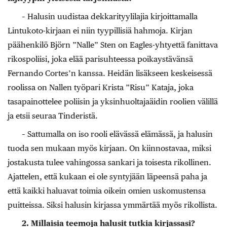
– Halusin uudistaa dekkarityylilajia kirjoittamalla
Lintukoto-kirjaan ei niin tyypillisiä hahmoja. Kirjan
päähenkilö Björn ”Nalle” Sten on Eagles-yhtyettä fanittava
rikospoliisi, joka elää parisuhteessa poikaystävänsä
Fernando Cortes’n kanssa. Heidän lisäkseen keskeisessä
roolissa on Nallen työpari Krista ”Risu” Kataja, joka
tasapainottelee poliisin ja yksinhuoltajaäidin roolien välillä
ja etsii seuraa Tinderistä.
– Sattumalla on iso rooli elävässä elämässä, ja halusin
tuoda sen mukaan myös kirjaan. On kiinnostavaa, miksi
jostakusta tulee vahingossa sankari ja toisesta rikollinen.
Ajattelen, että kukaan ei ole syntyjään läpeensä paha ja
että kaikki haluavat toimia oikein omien uskomustensa
puitteissa. Siksi halusin kirjassa ymmärtää myös rikollista.
2. Millaisia teemoja halusit tutkia kirjassasi?