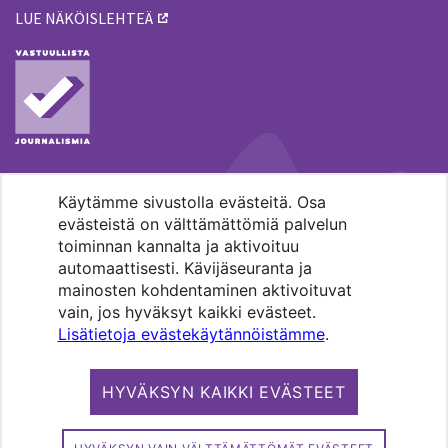
LUE NÄKÖISLEHTEÄ
Käytämme sivustolla evästeitä. Osa
MENOHAKU
evästeistä on välttämättömiä palvelun
toiminnan kannalta ja aktivoituu
automaattisesti. Kävijäseuranta ja
mainosten kohdentaminen aktivoituvat
vain, jos hyväksyt kaikki evästeet.
Lisätietoja evästekäytännöistämme
.
Pääkaupunkiseudun evankelis-
luterilaisten seurakuntien media.
HYVÄKSYN KAIKKI EVÄSTEET
Copyright 2026. Kirkko ja kaupunki. All
rights reserved.