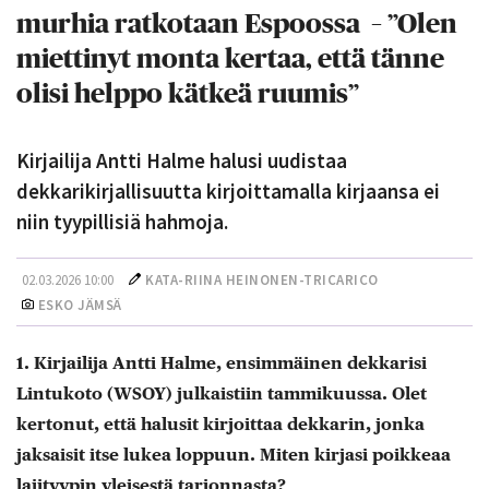
murhia ratkotaan Espoossa – ”Olen
miettinyt monta kertaa, että tänne
olisi helppo kätkeä ruumis”
Kirjailija Antti Halme halusi uudistaa
dekkarikirjallisuutta kirjoittamalla kirjaansa ei
niin tyypillisiä hahmoja.
02.03.2026 10:00
KATA-RIINA HEINONEN-TRICARICO
ESKO JÄMSÄ
1. Kirjailija Antti Halme, ensimmäinen dekkarisi
Lintukoto (WSOY) julkaistiin tammikuussa. Olet
kertonut, että halusit kirjoittaa dekkarin, jonka
jaksaisit itse lukea loppuun. Miten kirjasi poikkeaa
lajityypin yleisestä tarjonnasta?