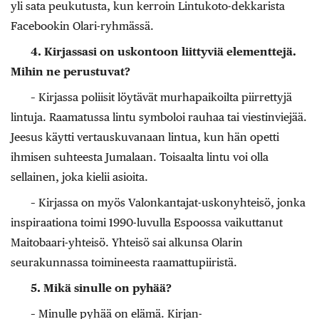
yli sata peukutusta, kun kerroin Lintukoto-dekkarista
Facebookin Olari-ryhmässä.
4. Kirjassasi on uskontoon liittyviä elementtejä.
Mihin ne perustuvat?
– Kirjassa poliisit löytävät murhapaikoilta piirrettyjä
lintuja. Raamatussa lintu symboloi rauhaa tai viestinviejää.
Jeesus käytti vertauskuvanaan lintua, kun hän opetti
ihmisen suhteesta Jumalaan. Toisaalta lintu voi olla
sellainen, joka kielii asioita.
– Kirjassa on myös Valonkantajat-uskon­yhtei­sö, jonka
inspiraationa toimi 1990-luvulla Espoossa vaikuttanut
Maitobaari-yhteisö. ­Yhteisö sai alkunsa Olarin
seurakunnassa toimineesta raamattupiiristä.
5. Mikä sinulle on pyhää?
– Minulle pyhää on elämä. Kirjan­