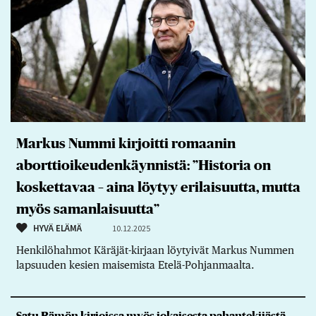
Markus Nummi kirjoitti romaanin
aborttioikeudenkäynnistä: ”Historia on
koskettavaa – aina löytyy erilaisuutta, mutta
myös samanlaisuutta”
HYVÄ ELÄMÄ
10.12.2025
Henkilöhahmot Käräjät-kirjaan löytyivät Markus Nummen
lapsuuden kesien maisemista Etelä-Pohjanmaalta.