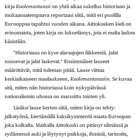
kirja
Kuolemantanssi
on yhtä aikaa sukellus historiaan ja
mukaansatempaava reportaasi siitä, mitä eri puolilla
Eurooppaa tapahtui vuoden aikana. Aittokosken kieli on
erinomaista, joten kirja on lukuelämys, jota ei malta laskea
käsistään.
"Historiassa on kyse alaraajojen liikkeestä. Jalat
nousevat ja jalat laskevat." Ensimmäiset lauseet
määrittävät, mitä tuleman pitää. Lause viittaa
keskiaikaiseen maalaukseen,
Kuolemantanssiin
. Se kuvaa
sitä, miten niin historiassa kuin nykypäivässä
nationalismin uhossa on marssittu toisten yli.
Lisäksi lause kertoo siitä, miten kirja on tehty:
jalkatyönä, kiertämällä kaksikymmentä maata Euroopan
joka kolkalta. Matkalla Aittokoski on pitänyt silmänsä ja
sydämensä auki ja löytynyt paikkoja, ihmisiä, tarinoita,