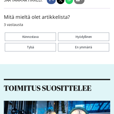
JAA TÄMÄ ARTIKKELI:
Mitä mieltä olet artikkelista?
3
vastausta
Kiinnostava
Hyödyllinen
Tylsä
En ymmärrä
Kiitos palautteesta! Jaa artikkeli:
4
1
TOIMITUS SUOSITTELEE