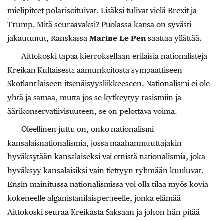
mielipiteet polarisoituivat. Lisäksi tulivat vielä Brexit ja
Trump. Mitä seuraavaksi? Puolassa kansa on syvästi
jakautunut, Ranskassa
Marine Le Pen
saattaa yllättää.
Aittokoski tapaa kierroksellaan erilaisia nationalisteja
Kreikan Kultaisesta aamunkoitosta sympaattiseen
Skotlantilaiseen itsenäisyysliikkeeseen. Nationalismi ei ole
yhtä ja samaa, mutta jos se kytkeytyy rasismiin ja
äärikonservatiivisuuteen, se on pelottava voima.
Oleellinen juttu on, onko nationalismi
kansalaisnationalismia, jossa maahanmuuttajakin
hyväksytään kansalaiseksi vai etnistä nationalismia, joka
hyväksyy kansalaisiksi vain tiettyyn ryhmään kuuluvat.
Ensin mainitussa nationalismissa voi olla tilaa myös kovia
kokeneelle afganistanilaisperheelle, jonka elämää
Aittokoski seuraa Kreikasta Saksaan ja johon hän pitää