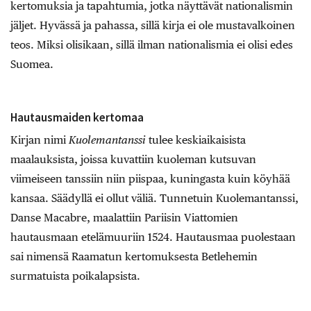
kertomuksia ja tapahtumia, jotka näyttävät nationalismin
jäljet. Hyvässä ja pahassa, sillä kirja ei ole mustavalkoinen
teos. Miksi olisikaan, sillä ilman nationalismia ei olisi edes
Suomea.
Hautausmaiden kertomaa
Kirjan nimi
Kuolemantanssi
tulee keskiaikaisista
maalauksista, joissa kuvattiin kuoleman kutsuvan
viimeiseen tanssiin niin piispaa, kuningasta kuin köyhää
kansaa. Säädyllä ei ollut väliä. Tunnetuin Kuolemantanssi,
Danse Macabre, maalattiin Pariisin Viattomien
hautausmaan etelämuuriin 1524. Hautausmaa puolestaan
sai nimensä Raamatun kertomuksesta Betlehemin
surmatuista poikalapsista.