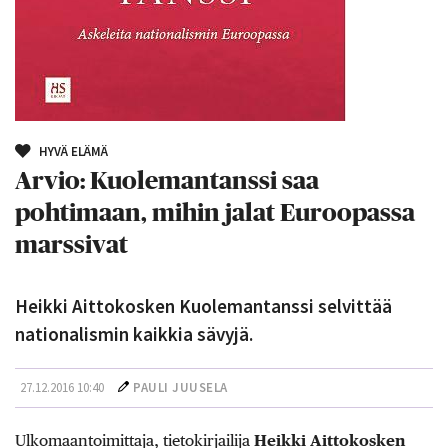
HYVÄ ELÄMÄ
Arvio: Kuolemantanssi saa
pohtimaan, mihin jalat Euroopassa
marssivat
Heikki Aittokosken Kuolemantanssi selvittää
nationalismin kaikkia sävyjä.
27.12.2016 10:40
PAULI JUUSELA
Ulkomaantoimittaja, tietokirjailija
Heikki Aittokosken