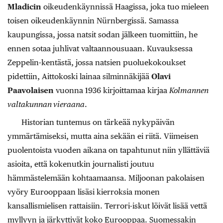
Mladicin
oikeudenkäynnissä Haagissa, joka tuo mieleen
toisen oikeudenkäynnin Nürnbergissä. Samassa
kaupungissa, jossa natsit sodan jälkeen tuomittiin, he
ennen sotaa juhlivat valtaannousuaan. Kuvauksessa
Zeppelin-kentästä, jossa natsien puoluekokoukset
pidettiin, Aittokoski lainaa silminnäkijää
Olavi
Paavolaisen
vuonna 1936 kirjoittamaa kirjaa
Kolmannen
valtakunnan vieraana
.
Historian tuntemus on tärkeää nykypäivän
ymmärtämiseksi, mutta aina sekään ei riitä. Viimeisen
puolentoista vuoden aikana on tapahtunut niin yllättäviä
asioita, että kokenutkin journalisti joutuu
hämmästelemään kohtaamaansa. Miljoonan pakolaisen
vyöry Eurooppaan lisäsi kierroksia monen
kansallismielisen rattaisiin. Terrori-iskut löivät lisää vettä
myllyyn ja järkyttivät koko Eurooppaa. Suomessakin