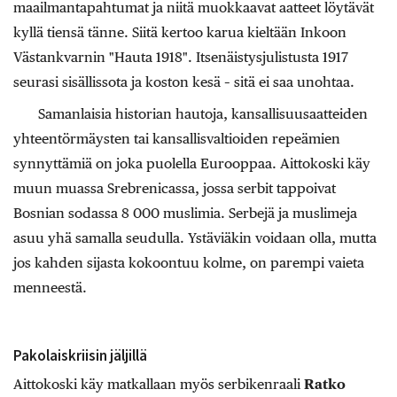
maailmantapahtumat ja niitä muokkaavat aatteet löytävät
kyllä tiensä tänne. Siitä kertoo karua kieltään Inkoon
Västankvarnin "Hauta 1918". Itsenäistysjulistusta 1917
seurasi sisällissota ja koston kesä – sitä ei saa unohtaa.
Samanlaisia historian hautoja, kansallisuusaatteiden
yhteentörmäysten tai kansallisvaltioiden repeämien
synnyttämiä on joka puolella Eurooppaa. Aittokoski käy
muun muassa Srebrenicassa, jossa serbit tappoivat
Bosnian sodassa 8 000 muslimia. Serbejä ja muslimeja
asuu yhä samalla seudulla. Ystäviäkin voidaan olla, mutta
jos kahden sijasta kokoontuu kolme, on parempi vaieta
menneestä.
Pakolaiskriisin jäljillä
Aittokoski käy matkallaan myös serbikenraali
Ratko