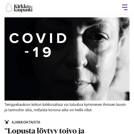
Avaa
Temppeliaukion kirkon kirkkosalissa voi tutustua kymmenen ihmisen kuviin
ja tarinoihin siitä, millaista korona-aika on heille ollut.
AJANKOHTAISTA
”Lopusta löytyy toivo ja