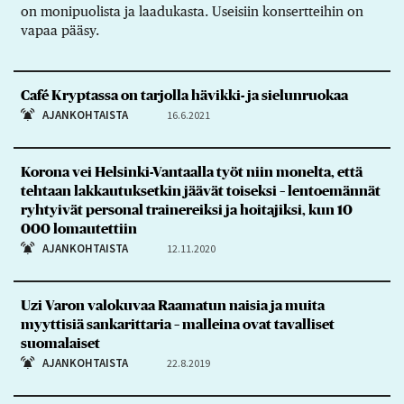
on monipuolista ja laadukasta. Useisiin konsertteihin on
vapaa pääsy.
Café Kryptassa on tarjolla hävikki- ja sielunruokaa
AJANKOHTAISTA
16.6.2021
Korona vei Helsinki-Vantaalla työt niin monelta, että
tehtaan lakkautuksetkin jäävät toiseksi – lentoemännät
ryhtyivät personal trainereiksi ja hoitajiksi, kun 10
000 lomautettiin
AJANKOHTAISTA
12.11.2020
Uzi Varon valokuvaa Raamatun naisia ja muita
myyttisiä sankarittaria – malleina ovat tavalliset
suomalaiset
AJANKOHTAISTA
22.8.2019