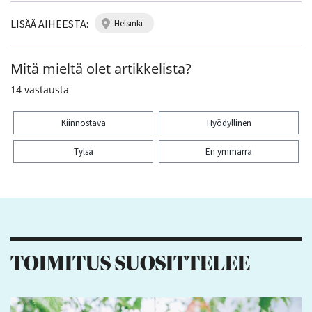
LISÄÄ AIHEESTA:
helsinki
Mitä mieltä olet artikkelista?
14
vastausta
Kiinnostava
Hyödyllinen
Tylsä
En ymmärrä
Kiitos palautteesta! Jaa artikkeli:
1
TOIMITUS SUOSITTELEE