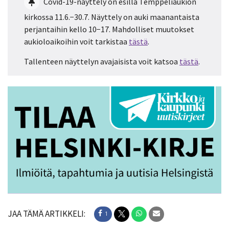
Covid-19-näyttely on esillä Temppeliaukion
kirkossa 11.6.−30.7. Näyttely on auki maanantaista
perjantaihin kello 10−17. Mahdolliset muutokset
aukioloaikoihin voit tarkistaa
tästä
.
Tallenteen näyttelyn avajaisista voit katsoa
tästä
.
JAA TÄMÄ ARTIKKELI:
1