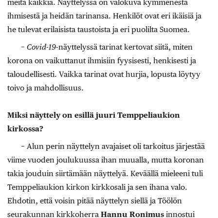
meitä kaikkia. Näyttelyssä on valokuva kymmenestä
ihmisestä ja heidän tarinansa. Henkilöt ovat eri ikäisiä ja
he tulevat erilaisista taustoista ja eri puolilta Suomea.
−
Covid-19
-näyttelyssä tarinat kertovat siitä, miten
korona on vaikuttanut ihmisiin fyysisesti, henkisesti ja
taloudellisesti. Vaikka tarinat ovat hurjia, lopusta löytyy
toivo ja mahdollisuus.
Miksi näyttely on esillä juuri Temppeliaukion
kirkossa?
− Alun perin näyttelyn avajaiset oli tarkoitus järjestää
viime vuoden joulukuussa ihan muualla, mutta koronan
takia jouduin siirtämään näyttelyä. Keväällä mieleeni tuli
Temppeliaukion kirkon kirkkosali ja sen ihana valo.
Ehdotin, että voisin pitää näyttelyn siellä ja Töölön
seurakunnan kirkkoherra
Hannu Ronimus
innostui