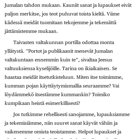
Jumalan tahdon mukaan. Kauniit sanat ja lupaukset eivät
paljon merkitse, jos teot puhuvat toista kieltä. Viime
kädessä meidät tuomitaan tekojemme ja tekemättä
jättämistemme mukaan.
Taivasten valtakunnan portilla odottaa monta
yllätystä. ”Portot ja publikaanit menevät Jumalan
valtakuntaan ennemmin kuin te”, sivaltaa Jeesus
valtuuksiensa kyselijöille. Tarina on ikiaikainen. Se
haastaa meidät itsetutkisteluun. Miten itse toimimme,
kumman pojan käyttäytymismallia seuraamme? Vai
löydämmekö itsestämme kummankin? Toimiko
kumpikaan heistä esimerkillisesti?
Jos tutkimme rehellisesti sanojamme, lupauksiamme
ja tekemisiämme, niin suuret sanat käyvät vähiin ja
vaikenemme omista teoistamme. Helpot lupaukset ja