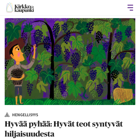
Avaa
HENGELLISYYS
Hyvää pyhää: Hyvät teot syntyvät
hiljaisuudesta