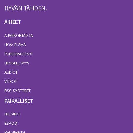
HYVÄN TÄHDEN.
AIHEET
AJANKOHTAISTA
HYVÄ ELÄMÄ
PUHEENVUOROT
HENGELLISYYS
AUDIOT
VIDEOT
RSS-SYÖTTEET
PAIKALLISET
HELSINKI
ESPOO
KAUNIAINEN