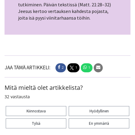
tutkiminen. Päivän tekstissä (Matt. 21:28–32)
Jeesus kertoo vertauksen kahdesta pojasta,
joita isä pyysi viinitarhaansa töihin.
JAA TÄMÄ ARTIKKELI:
2
1
1
Mitä mieltä olet artikkelista?
32
vastausta
Kiinnostava
Hyödyllinen
Tylsä
En ymmärrä