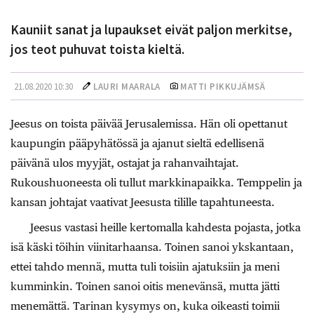
Kauniit sanat ja lupaukset eivät paljon merkitse,
jos teot puhuvat toista kieltä.
21.08.2020 10:30
LAURI MAARALA
MATTI PIKKUJÄMSÄ
Jeesus on toista päivää Jerusalemissa. Hän oli opettanut
kaupungin pääpyhätössä ja ajanut sieltä edellisenä
päivänä ulos myyjät, ostajat ja rahanvaihtajat.
Rukoushuoneesta oli tullut markkinapaikka. Temppelin ja
kansan johtajat vaativat Jeesusta tilille tapahtuneesta.
Jeesus vastasi heille kertomalla kahdesta pojasta, jotka
isä käski töihin viinitarhaansa. Toinen sanoi ykskantaan,
ettei tahdo mennä, mutta tuli toisiin ajatuksiin ja meni
kumminkin. Toinen sanoi oitis menevänsä, mutta jätti
menemättä. Tarinan kysymys on, kuka oikeasti toimii