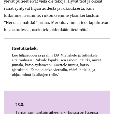
ylevät puheet eivät vielä ole tekoja. Hyvät teot ja oikeat
sanat syntyvät hiljaisuudesta ja rukouksesta. Kun
tutkimme itseämme, rukouksemme yksinkertaistuu:
”Herra armahda!” riittää. Merkittävimmät teot tapahtuvat
hiljaisuudessa, usein tekijöidenkään tietämättä.
Itsetutkiskelu
Lue hiljaisuudessa psalmi 139. Mietiskele ja tutkiskele
sitä rauhassa. Rukoile lopuksi sen sanoin: ”Tutki, minut
Jumala, katso sydämeeni. Koettele minua, katso
ajatuksiini. Katso, olenko vieraalla, väärällä tiellä, ja
ohjaa minut ikiaikojen tielle.”
23.8.
Tämän sunnuntain aiheena kirkoissa on Itsensä