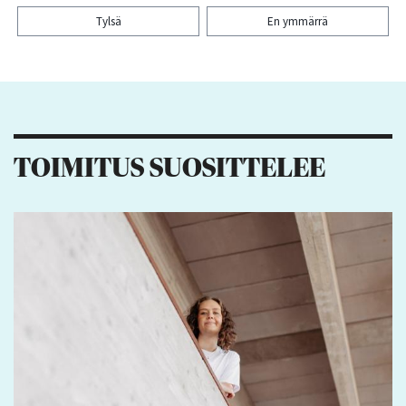
Tylsä
En ymmärrä
Kiitos palautteesta! Jaa artikkeli:
1
1
TOIMITUS SUOSITTELEE