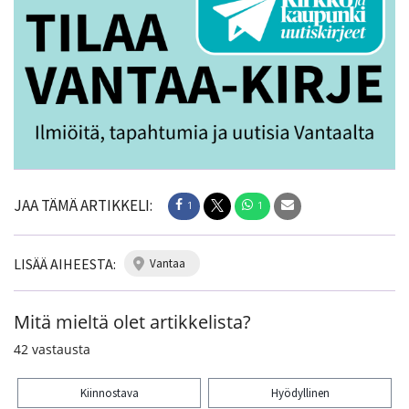
JAA TÄMÄ ARTIKKELI:
1
1
LISÄÄ AIHEESTA:
vantaa
Mitä mieltä olet artikkelista?
42
vastausta
Kiinnostava
Hyödyllinen