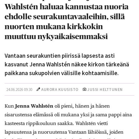
Wahlstén haluaa kannustaa nuoria
ehdolle seurakuntavaaleihin, sillä
nuorten mukana kirkkokin
muuttuu nykyaikaisemmaksi
Vantaan seurakuntien piirissä lapsesta asti
kasvanut Jenna Wahlstén näkee kirkon tärkeänä
paikkana sukupolvien välisille kohtaamisille.
24.06.2026 09:30
AURORA KUUSISTO
JUSSI HELTTUNEN
Kun
Jenna Wahlstén
oli pieni, hänen ja hänen
sisarustensa elämässä oli mukana yksi ja sama pappi aina
kasteesta rippikouluun saakka. Wahlstén vietti
lapsuutensa ja nuoruutensa Vantaan lähiöissä, joiden