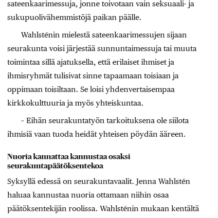
sateenkaarimessuja, jonne toivotaan vain seksuaali- ja
sukupuolivähemmistöjä paikan päälle.
Wahlsténin mielestä sateenkaarimessujen sijaan
seurakunta voisi järjestää sunnuntaimessuja tai muuta
toimintaa sillä ajatuksella, että erilaiset ihmiset ja
ihmisryhmät tulisivat sinne tapaamaan toisiaan ja
oppimaan toisiltaan. Se loisi yhdenvertaisempaa
kirkkokulttuuria ja myös yhteiskuntaa.
– Eihän seurakuntatyön tarkoituksena ole siilota
ihmisiä vaan tuoda heidät yhteisen pöydän ääreen.
Nuoria kannattaa kannustaa osaksi
seurakuntapäätöksentekoa
Syksyllä edessä on seurakuntavaalit. Jenna Wahlstén
haluaa kannustaa nuoria ottamaan niihin osaa
päätöksentekijän roolissa. Wahlsténin mukaan kentältä