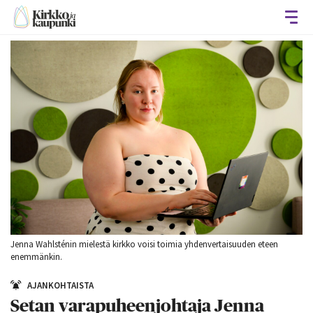
Avaa
Jenna Wahlsténin mielestä kirkko voisi toimia yhdenvertaisuuden eteen
enemmänkin.
AJANKOHTAISTA
Setan varapuheenjohtaja Jenna