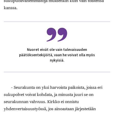
sukupuolivähemmistöjä muidenkin kuin vain toistensa
kanssa.
Nuoret eivät ole vain tulevaisuuden
päätöksentekijöitä, vaan he voivat olla myös
nykyisiä.
– Seurakunta on yksi harvoista paikoista, joissa eri
sukupolvet voivat kohdata, ja minusta juuri se on
seurakunnan vahvuus. Kirkko ei onnistu
yhdenvertaisuustyössä, jos ainoastaan järjestetään