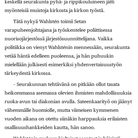
keskellä seurakunta pyhä- ja rippikouluineen jätti
myönteisiä muistoja kirkosta ja kirkon työstä.
Tätä nykyä Wahlstén toimii Setan
varapuheenjohtajana ja työskentelee poliittisessa
nuorisojärjestössä järjestösuunnittelijana. Vaikka
politiikka on vienyt Wahlsténin mennessään, seurakunta
vetää häntä edelleen puoleensa, ja hän puhuukin
mielellään julkisesti esimerkiksi yhdenvertaisuustyön
tärkeydestä kirkossa.
– Seurakunnan tehtävänä on pitkään ollut tasata
heikommassa asemassa olevien ihmisten mahdollisuuksia
ruoka-avun tai diakonian avulla. Sateenkaarityö on jäänyt
vähemmälle huomiolle, mutta viimeisen kymmenen
vuoden aikana on otettu siinäkin harppauksia erilaisten
osallisuushankkeiden kautta, hän sanoo.