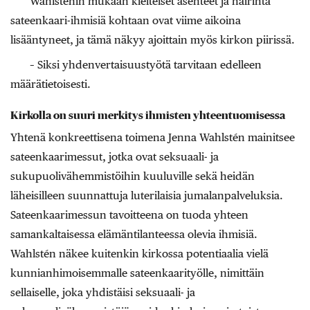
Wahlsténin mukaan kielteiset asenteet ja häirintä
sateenkaari-ihmisiä kohtaan ovat viime aikoina
lisääntyneet, ja tämä näkyy ajoittain myös kirkon piirissä.
– Siksi yhdenvertaisuustyötä tarvitaan edelleen
määrätietoisesti.
Kirkolla on suuri merkitys ihmisten yhteentuomisessa
Yhtenä konkreettisena toimena Jenna Wahlstén mainitsee
sateenkaarimessut, jotka ovat seksuaali- ja
sukupuolivähemmistöihin kuuluville sekä heidän
läheisilleen suunnattuja luterilaisia jumalanpalveluksia.
Sateenkaarimessun tavoitteena on tuoda yhteen
samankaltaisessa elämäntilanteessa olevia ihmisiä.
Wahlstén näkee kuitenkin kirkossa potentiaalia vielä
kunnianhimoisemmalle sateenkaarityölle, nimittäin
sellaiselle, joka yhdistäisi seksuaali- ja