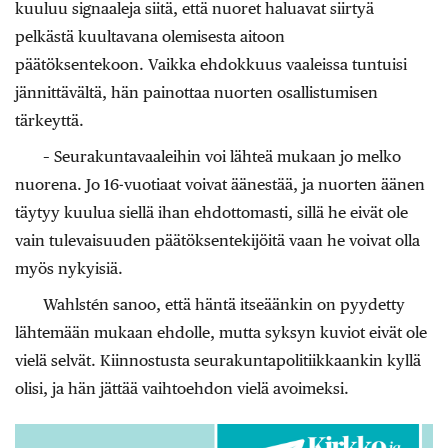
kuuluu signaaleja siitä, että nuoret haluavat siirtyä
pelkästä kuultavana olemisesta aitoon
päätöksentekoon. Vaikka ehdokkuus vaaleissa tuntuisi
jännittävältä, hän painottaa nuorten osallistumisen
tärkeyttä.
– Seurakuntavaaleihin voi lähteä mukaan jo melko
nuorena. Jo 16-vuotiaat voivat äänestää, ja nuorten äänen
täytyy kuulua siellä ihan ehdottomasti, sillä he eivät ole
vain tulevaisuuden päätöksentekijöitä vaan he voivat olla
myös nykyisiä.
Wahlstén sanoo, että häntä itseäänkin on pyydetty
lähtemään mukaan ehdolle, mutta syksyn kuviot eivät ole
vielä selvät. Kiinnostusta seurakuntapolitiikkaankin kyllä
olisi, ja hän jättää vaihtoehdon vielä avoimeksi.