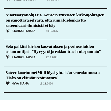
Nuorisotyönohjaaja: Konservatiivisten kirkonjohtajien
on sanottava selvästi, että ruma kielenkäyttö
sateenkaari-ihmisistä ei käy
AJANKOHTAISTA
10.6.2026
Seta palkitsi kirkon kasvatuksen ja perheasioiden
asiantuntijat – ”Hyvyyttä ja rakkautta ei tule pantata”
AJANKOHTAISTA
22.9.2021
Sateenkaarinuori Milli löysi yhteisön seurakunnasta –
”Usko on elämäni voimavara”
HYVÄ ELÄMÄ
13.11.2020