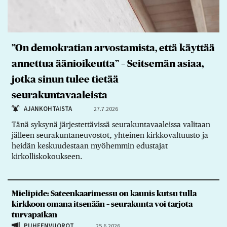
”On demokratian arvostamista, että käyttää
annettua äänioikeutta” – Seitsemän asiaa,
jotka sinun tulee tietää
seurakuntavaaleista
AJANKOHTAISTA
27.7.2026
Tänä syksynä järjestettävissä seurakuntavaaleissa valitaan
jälleen seurakuntaneuvostot, yhteinen kirkkovaltuusto ja
heidän keskuudestaan myöhemmin edustajat
kirkolliskokoukseen.
Mielipide: Sateenkaarimessu on kaunis kutsu tulla
kirkkoon omana itsenään – seurakunta voi tarjota
turvapaikan
PUHEENVUOROT
25.6.2026