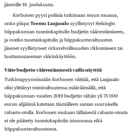
jäsenille 18. joulukuuta.
Korhonen pyysi poliisia tutkimaan muun muassa,
onko piispa
Teemu Laajasalo
syyllistynyt Helsingin
hiippakunnan tuomiokapitulin budjetin väärentämiseen,
ja ovatko tuomiokapitulin ja hiippakuntavaltuuston
jäsenet syyllistyneet virkavelvollisuuden rikkomiseen tai
luottamusaseman väärinkäyttöön.
Väite budjetin väärentämisestä vailla näyttöä
Tutkintapyynnössään Korhonen väittää, että Laajasalo
olisi ylittänyt toimivaltuutensa määräämällä, että
hiippakunnan vuoden 2019 budjetin vähän yli 75 000
euron alijäämä katetaan täsmälleen saman suuruisella
rahasto-otolla. Korhosen mukaan tällaisestä rahasto-otosta
ei ole päätetty tuomiokapitulin istunnossa eikä
hiippakuntavaltuustossa.