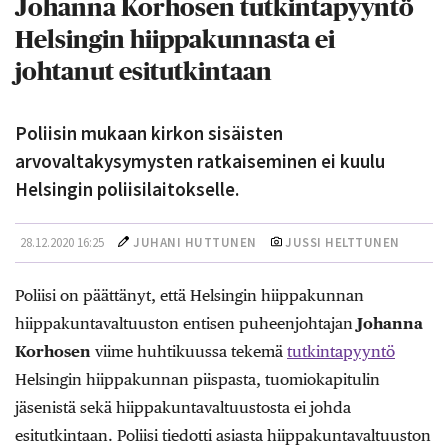
Johanna Korhosen tutkintapyyntö
Helsingin hiippakunnasta ei
johtanut esitutkintaan
Poliisin mukaan kirkon sisäisten
arvovaltakysymysten ratkaiseminen ei kuulu
Helsingin poliisilaitokselle.
28.12.2020 16:25
JUHANI HUTTUNEN
JUSSI HELTTUNEN
Poliisi on päättänyt, että Helsingin hiippakunnan
hiippakuntavaltuuston entisen puheenjohtajan
Johanna
Korhosen
viime huhtikuussa tekemä
tutkintapyyntö
Helsingin hiippakunnan piispasta, tuomiokapitulin
jäsenistä sekä hiippakuntavaltuustosta ei johda
esitutkintaan. Poliisi tiedotti asiasta hiippakuntavaltuuston