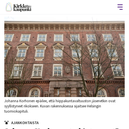
Avaa
Johanna Korhonen epäilee, että hiippakuntavaltuuston jäsenetkin ovat
syyllistyneet rikokseen. Kuvan rakennuksessa sijaitsee Helsingin
tuomiokapituli.
AJANKOHTAISTA