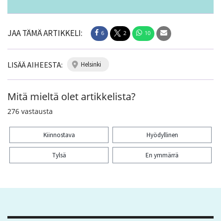
JAA TÄMÄ ARTIKKELI:
6
2
10
LISÄÄ AIHEESTA:
helsinki
Mitä mieltä olet artikkelista?
276
vastausta
Kiinnostava
Hyödyllinen
Tylsä
En ymmärrä
Kiitos palautteesta! Jaa artikkeli:
6
2
10