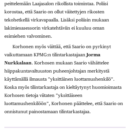
peittelemään Laajasalon rikollista toimintaa. Poliisi
korostaa, että Saario on ollut väitettyjen rikosten
tekohetkellä virkavapaalla. Lisäksi poliisin mukaan
lakimiesasessorin virkatehtäviin ei kuuluu oman
esimiehen valvominen.
Korhonen myös väittää, että Saario on pyrkinyt
vaikuttamaan KPMG:n tilintarkastajaan
Jorma
Nurkkalaan
. Korhosen mukaan Saario vähättelee
hiippakuntavaltuuston puheenjohtajan merkitystä
käyttämällä ilmausta ”yksittäinen luottamushenkilö”.
Koska myös tilintarkastaja on kieltäytynyt huomioimasta
Korhosen tietoja viitaten ”yksittäiseen
luottamushenkilöön”, Korhonen päättelee, että Saario on
onnistunut painostamaan tilintarkastajaa.