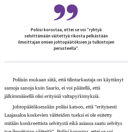
Poliisi korostaa, ettei se voi ”ryhtyä
selvittämään väitettyä rikosta pelkästään
ilmoittajan omien johtopäätöksien ja tulkintojen
perusteella”.
Poliisin mukaan siitä, että tilintarkastaja on käyttänyt
samoja sanoja kuin Saario, ei voi päätellä, että
jälkimmäisellä olisi erityisiä valtapyrkimyksiä.
Johtopäätöksessään poliisi katsoo, että ”erityisesti
Laajasaloa koskevien väitteiden tueksi ei ole esitetty
mitään konkreettista selvitystä eikä asiassa saatu selvitys
tue ilmoittajan väitteitä”. Poliisi korostaa, ettei se voi