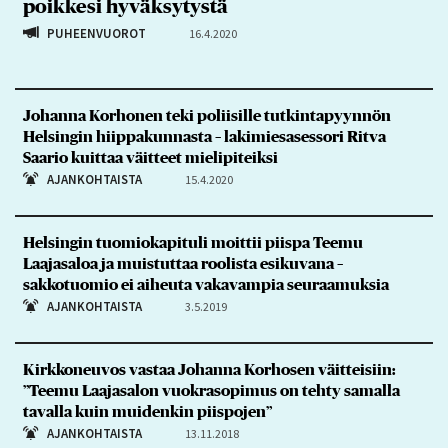
poikkesi hyväksytystä
PUHEENVUOROT
16.4.2020
Johanna Korhonen teki poliisille tutkintapyynnön
Helsingin hiippakunnasta – lakimiesasessori Ritva
Saario kuittaa väitteet mielipiteiksi
AJANKOHTAISTA
15.4.2020
Helsingin tuomiokapituli moittii piispa Teemu
Laajasaloa ja muistuttaa roolista esikuvana –
sakkotuomio ei aiheuta vakavampia seuraamuksia
AJANKOHTAISTA
3.5.2019
Kirkkoneuvos vastaa Johanna Korhosen väitteisiin:
”Teemu Laajasalon vuokrasopimus on tehty samalla
tavalla kuin muidenkin piispojen”
AJANKOHTAISTA
13.11.2018