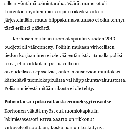
sille myöntämä toimintaraha. Väärät numerot oli
kuitenkin myöhemmin korjattu oikeiksi kirkon
järjestelmään, mutta hiippakuntavaltuusto ei ollut tehnyt
tästä erillistä päätöstä.
Korhosen mukaan tuomiokapitulin vuoden 2019
budjetti oli väärennetty. Poliisin mukaan virheellisen
tiedon korjaaminen ei ole väärentämistä. Samalla poliisi
totea, että kirkkolain perusteella on
oikeudellisesti epäselvää, onko talousarvion muutokset
käsiteltävä tuomiokapitulissa vai hiippakuntavaltuustossa.
Poliisin mielestä mitään rikosta ei ole tehty.
Poliisi: kirkon pitää ratkaista erimielisyytensä itse
Korhonen väittää myös, että tuomiokapitulin
lakimiesasessori
Ritva Saario
on rikkonut
virkavelvollisuuttaan, koska hän on keskittynyt