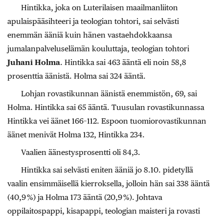
Hintikka, joka on Luterilaisen maailmanliiton
apulaispääsihteeri ja teologian tohtori, sai selvästi
enemmän ääniä kuin hänen vastaehdokkaansa
jumalanpalveluselämän kouluttaja, teologian tohtori
Juhani Holma
. Hintikka sai 463 ääntä eli noin 58,8
prosenttia äänistä. Holma sai 324 ääntä.
Lohjan rovastikunnan äänistä enemmistön, 69, sai
Holma. Hintikka sai 65 ääntä. Tuusulan rovastikunnassa
Hintikka vei äänet 166–112. Espoon tuomiorovastikunnan
äänet menivät Holma 132, Hintikka 234.
Vaalien äänestysprosentti oli 84,3.
Hintikka sai selvästi eniten ääniä jo 8.10. pidetyllä
vaalin ensimmäisellä kierroksella, jolloin hän sai 338 ääntä
(40,9 %) ja Holma 173 ääntä (20,9 %). Johtava
oppilaitospappi, kisapappi, teologian maisteri ja rovasti