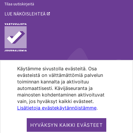
Tilaa uutiskirjeitä
LUE NÄKÖISLEHTEÄ
Käytämme sivustolla evästeitä. Osa
MENOHAKU
evästeistä on välttämättömiä palvelun
toiminnan kannalta ja aktivoituu
automaattisesti. Kävijäseuranta ja
mainosten kohdentaminen aktivoituvat
vain, jos hyväksyt kaikki evästeet.
Lisätietoja evästekäytännöistämme
.
Pääkaupunkiseudun evankelis-
luterilaisten seurakuntien media.
HYVÄKSYN KAIKKI EVÄSTEET
Copyright 2026. Kirkko ja kaupunki. All