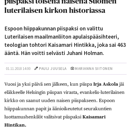
piispaksi toisena naisena Suomen
luterilaisen kirkon historiassa
Espoon hiippakunnan piispaksi on valittu
Luterilaisen maailmanliiton apulaispääsihteeri,
teologian tohtori Kaisamari Hintikka, joka sai 463
ääntä. Hän voitti selvästi Juhani Holman.
01.11.2018 14:00
PAULI JUUSELA
MARIANNA SIITONEN
Vuosi ja yksi päivä sen jälkeen, kun piispa
Irja Askola
jäi
eläkkeelle Helsingin piispan virasta, evankelis-luterilainen
kirkko on saanut uuden naisen piispakseen. Espoon
hiippakunnan papit ja äänioikeutetut seurakuntien
luottamushenkilöt valitsivat piispaksi
Kaisamari
Hintikan
.