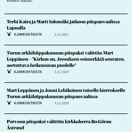
eniten ääniä.
Terhi Kaira ja Matti Salomäki jatkoon piispanvaalissa
Lapualla
AJANKOHTAISTA
2.11.2021
Turun arkkihiippakunnan piispaksi valittiin Mari
Leppänen – ”Kirkon on, Jeesuksen esimerkkiä seuraten,
asetuttava heikomman puolelle”
AJANKOHTAISTA
3.12.2020
Mari Leppänen ja Jouni Lehikoinen toiselle kierrokselle
Turun arkkihiippakunnan piispanvaalissa
AJANKOHTAISTA
5.11.2020
Porvoon piispaksi valittiin kirkkoherra Bo-Göran
Åstrand