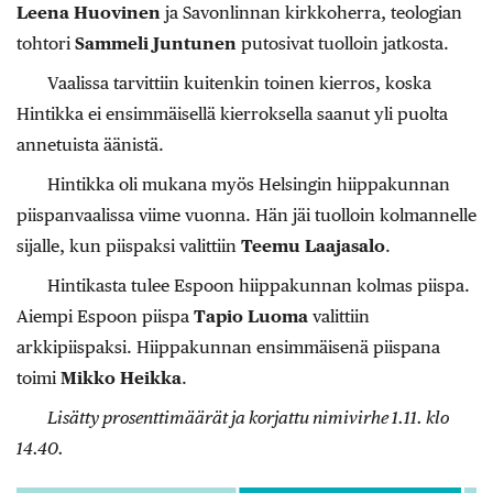
Leena Huovinen
ja Savonlinnan kirkkoherra, teologian
tohtori
Sammeli Juntunen
putosivat tuolloin jatkosta.
Vaalissa tarvittiin kuitenkin toinen kierros, koska
Hintikka ei ensimmäisellä kierroksella saanut yli puolta
annetuista äänistä.
Hintikka oli mukana myös Helsingin hiippakunnan
piispanvaalissa viime vuonna. Hän jäi tuolloin kolmannelle
sijalle, kun piispaksi valittiin
Teemu Laajasalo
.
Hintikasta tulee Espoon hiippakunnan kolmas piispa.
Aiempi Espoon piispa
Tapio Luoma
valittiin
arkkipiispaksi. Hiippakunnan ensimmäisenä piispana
toimi
Mikko Heikka
.
Lisätty prosenttimäärät ja korjattu nimivirhe 1.11. klo
14.40.