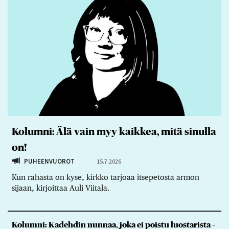
Kolumni: Älä vain myy kaikkea, mitä sinulla
on!
PUHEENVUOROT
15.7.2026
Kun rahasta on kyse, kirkko tarjoaa itsepetosta armon
sijaan, kirjoittaa Auli Viitala.
Kolumni: Kadehdin nunnaa, joka ei poistu luostarista –