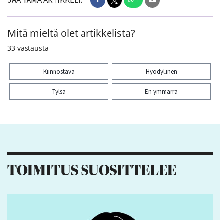
JAA TÄMÄ ARTIKKELI:
Mitä mieltä olet artikkelista?
33
vastausta
Kiinnostava
Hyödyllinen
Tylsä
En ymmärrä
Kiitos palautteesta! Jaa artikkeli:
1
TOIMITUS SUOSITTELEE