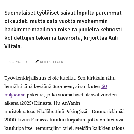
Suomalaiset työläiset saivat lopulta paremmat
oikeudet, mutta sata vuotta myöhemmin
hankimme maailman toiselta puolelta kehnosti
kohdeltujen tekemiä tavaroita, kirjoittaa Auli
Viitala.
17.06.2026 13:05
AULI VIITALA
Työväenkirjallisuus ei ole kuollut. Sen kirkkain tähti
lennähti tänä keväänä Suomeen, aivan kuten
50
miljoonaa
pakettia, jotka suomalaiset tilaavat vuoden
aikana (2025) Kiinasta. Hu AnYanin
muistelmateos Pikalähettinä Pekingissä – Duunarielämää
2000-luvun Kiinassa kuuluu kirjoihin, jotka on luettava,
kuuluipa itse ”temuttajiin” tai ei. Meidän kaikkien talous