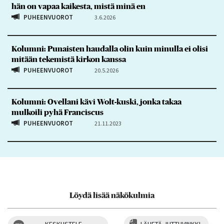
hän on vapaa kaikesta, mistä minä en
PUHEENVUOROT
3.6.2026
Kolumni: Punaisten haudalla olin kuin minulla ei olisi
mitään tekemistä kirkon kanssa
PUHEENVUOROT
20.5.2026
Kolumni: Ovellani kävi Wolt-kuski, jonka takaa
mulkoili pyhä Franciscus
PUHEENVUOROT
21.11.2023
Löydä lisää näkökulmia
KESKUSTELE
LÄHETÄ JUTTUVINKKI