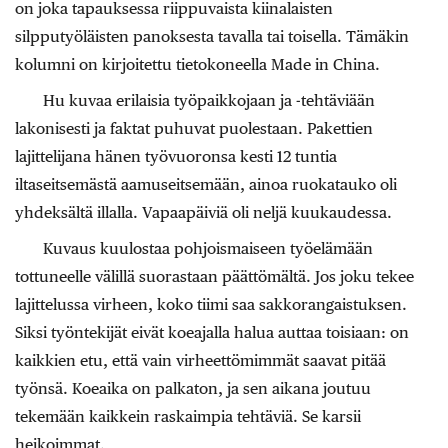
on joka tapauksessa riippuvaista kiinalaisten
silpputyöläisten panoksesta tavalla tai toisella. Tämäkin
kolumni on kirjoitettu tietokoneella Made in China.
Hu kuvaa erilaisia työpaikkojaan ja -tehtäviään
lakonisesti ja faktat puhuvat puolestaan. Pakettien
lajittelijana hänen työvuoronsa kesti 12 tuntia
iltaseitsemästä aamuseitsemään, ainoa ruokatauko oli
yhdeksältä illalla. Vapaapäiviä oli neljä kuukaudessa.
Kuvaus kuulostaa pohjoismaiseen työelämään
tottuneelle välillä suorastaan päättömältä. Jos joku tekee
lajittelussa virheen, koko tiimi saa sakkorangaistuksen.
Siksi työntekijät eivät koeajalla halua auttaa toisiaan: on
kaikkien etu, että vain virheettömimmät saavat pitää
työnsä. Koeaika on palkaton, ja sen aikana joutuu
tekemään kaikkein raskaimpia tehtäviä. Se karsii
heikoimmat.