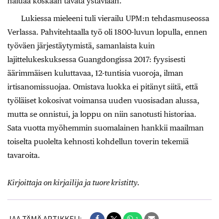
haluaa koskaan tavata ystäviään.
Lukiessa mieleeni tuli vierailu UPM:n tehdasmuseossa
Verlassa. Pahvitehtaalla työ oli 1800-luvun lopulla, ennen
työväen järjestäytymistä, samanlaista kuin
lajittelukeskuksessa Guangdongissa 2017: fyysisesti
äärimmäisen kuluttavaa, 12-tuntisia vuoroja, ilman
irtisanomissuojaa. Omistava luokka ei pitänyt siitä, että
työläiset kokosivat voimansa uuden vuosisadan alussa,
mutta se onnistui, ja loppu on niin sanotusti historiaa.
Sata vuotta myöhemmin suomalainen hankkii maailman
toiselta puolelta kehnosti kohdellun toverin tekemiä
tavaroita.
Kirjoittaja on kirjailija ja tuore kristitty.
1