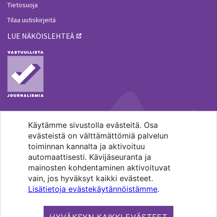
Tietosuoja
Tilaa uutiskirjeitä
LUE NÄKÖISLEHTEÄ
Käytämme sivustolla evästeitä. Osa
MENOHAKU
evästeistä on välttämättömiä palvelun
toiminnan kannalta ja aktivoituu
automaattisesti. Kävijäseuranta ja
mainosten kohdentaminen aktivoituvat
vain, jos hyväksyt kaikki evästeet.
Lisätietoja evästekäytännöistämme
.
Pääkaupunkiseudun evankelis-
luterilaisten seurakuntien media.