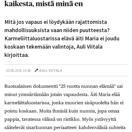
kaikesta, mistä minä en
Mitä jos vapaus ei löydykään rajattomista
mahdollisuuksista vaan niiden puutteesta?
Karmeliittaluostarissa elävä äiti Maria ei joudu
koskaan tekemään valintoja, Auli Viitala
kirjoittaa.
03.06.2026 10:46
AULI VIITALA
Ruotsalainen dokumentti "25 vuotta nunnan elämää" sai
minut ymmärtämään jotain vapaudesta. Äiti Maria elää
karmeliittaluostarissa, jonka muurien sisäpuolelta hän ei
poistu koskaan. Muita ihmisiä kuin nunnia, jopa omaa
pappia, tavatessa välissä on ristikko. Myös ystävyyttä
säätelevät sisarkunnan periaatteet: kahdenvälisiä suhteita