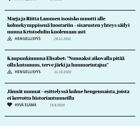
Marja ja Riitta Lammen isosisko muutti alle
kolmekymppisenä luostariin – sisarusten yhteys säilyi
nunna Kristodulin kuolemaan asti
HENGELLISYYS
28.12.2022
Kaupunkinunna Elisabet: ”Nunnaksi aikovalla pitää
olla kutsumus, terve järki ja huumorintajua”
HENGELLISYYS
21.10.2020
Jännät nunnat – esittelyssä kolme hengennaista, joista
ei kerrottu historiantunneilla
HYVÄ ELÄMÄ
19.8.2020