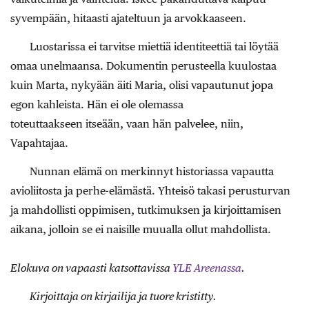
syvempään, hitaasti ajateltuun ja arvokkaaseen.
Luostarissa ei tarvitse miettiä identiteettiä tai löytää
omaa unelmaansa. Dokumentin perusteella kuulostaa
kuin Marta, nykyään äiti Maria, olisi vapautunut jopa
egon kahleista. Hän ei ole olemassa
toteuttaakseen itseään, vaan hän palvelee, niin,
Vapahtajaa.
Nunnan elämä on merkinnyt historiassa vapautta
avioliitosta ja perhe-elämästä. Yhteisö takasi perusturvan
ja mahdollisti oppimisen, tutkimuksen ja kirjoittamisen
aikana, jolloin se ei naisille muualla ollut mahdollista.
Elokuva on vapaasti katsottavissa
YLE Areenassa
.
Kirjoittaja on kirjailija ja tuore kristitty.