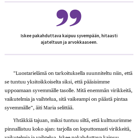
Iskee pakahduttava kaipuu syvempään, hitaasti
ajateltuun ja arvokkaaseen.
”Luostarielämä on tarkoituksella suunniteltu niin, että
se tuntuu yksitoikkoiselta siksi, että pääsisimme
uppoamaan syvemmälle tasolle. Mitä enemmän virikkeitä,
vaikutelmia ja vaihtelua, sitä vaikeampi on päästä pintaa
syvemmälle”, äiti Maria selittää.
Yhtäkkiä tajuan, miksi tuntuu siltä, että kulttuurimme
pinnallistuu koko ajan: tarjolla on loputtomasti virikkeitä,
vaikutelmia ja vaihtelua. Iskee pakahduttava kaipuu