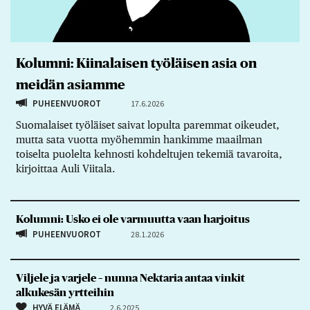
Kolumni: Kiinalaisen työläisen asia on
meidän asiamme
PUHEENVUOROT
17.6.2026
Suomalaiset työläiset saivat lopulta paremmat oikeudet,
mutta sata vuotta myöhemmin hankimme maailman
toiselta puolelta kehnosti kohdeltujen tekemiä tavaroita,
kirjoittaa Auli Viitala.
Kolumni: Usko ei ole varmuutta vaan harjoitus
PUHEENVUOROT
28.1.2026
Viljele ja varjele – nunna Nektaria antaa vinkit
alkukesän yrtteihin
HYVÄ ELÄMÄ
2.6.2025