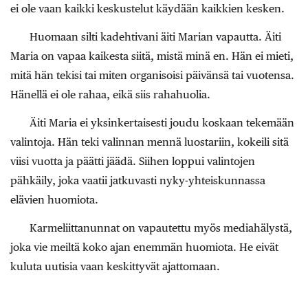
ei ole vaan kaikki keskustelut käydään kaikkien kesken.
Huomaan silti kadehtivani äiti Marian vapautta. Äiti
Maria on vapaa kaikesta siitä, mistä minä en. Hän ei mieti,
mitä hän tekisi tai miten organisoisi päivänsä tai vuotensa.
Hänellä ei ole rahaa, eikä siis rahahuolia.
Äiti Maria ei yksinkertaisesti joudu koskaan tekemään
valintoja. Hän teki valinnan mennä luostariin, kokeili sitä
viisi vuotta ja päätti jäädä. Siihen loppui valintojen
pähkäily, joka vaatii jatkuvasti nyky-yhteiskunnassa
elävien huomiota.
Karmeliittanunnat on vapautettu myös mediahälystä,
joka vie meiltä koko ajan enemmän huomiota. He eivät
kuluta uutisia vaan keskittyvät ajattomaan.