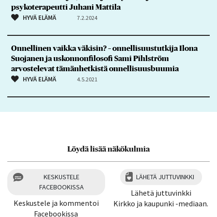
psykoterapeutti Juhani Mattila
HYVÄ ELÄMÄ
7.2.2024
Onnellinen vaikka väkisin? – onnellisuustutkija Ilona
Suojanen ja uskonnonfilosofi Sami Pihlström
arvostelevat tämänhetkistä onnellisuusbuumia
HYVÄ ELÄMÄ
4.5.2021
Löydä lisää näkökulmia
KESKUSTELE
LÄHETÄ JUTTUVINKKI
FACEBOOKISSA
Lähetä juttuvinkki
Keskustele ja kommentoi
Kirkko ja kaupunki -mediaan.
Facebookissa