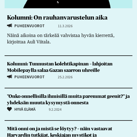
Kolumni: On rauhanvarustelun aika
PUHEENVUOROT
11.3.2026
Näinä aikoina on tärkeää vahvistaa hyvän kierrettä,
kirjoittaa Auli Viitala.
Kolumni: Tunnustan kolehtikapinan – lahjoitan
Mobilepaylla salaa Gazan saarron uhreille
PUHEENVUOROT
25.2.2026
”Onko onnellisilla ihmisillä muita paremmat geenit?” ja
yhdeksän muuta kysymystä onnesta
HYVÄ ELÄMÄ
9.2.2024
Mitä onni on ja mistä se löytyy? – näin vastaavat
Harvardin tutkijat, keskiajan mystikot ja