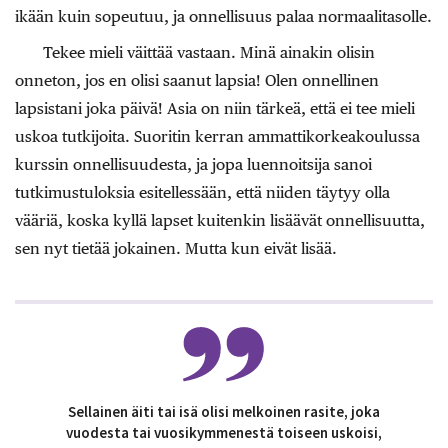
ikään kuin sopeutuu, ja onnellisuus palaa normaalitasolle.
Tekee mieli väittää vastaan. Minä ainakin olisin
onneton, jos en olisi saanut lapsia! Olen onnellinen
lapsistani joka päivä! Asia on niin tärkeä, että ei tee mieli
uskoa tutkijoita. Suoritin kerran ammattikorkeakoulussa
kurssin onnellisuudesta, ja jopa luennoitsija sanoi
tutkimustuloksia esitellessään, että niiden täytyy olla
vääriä, koska kyllä lapset kuitenkin lisäävät onnellisuutta,
sen nyt tietää jokainen. Mutta kun eivät lisää.
Sellainen äiti tai isä olisi melkoinen rasite, joka
vuodesta tai vuosikymmenestä toiseen uskoisi,