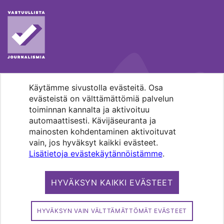
Käytämme sivustolla evästeitä. Osa
MENOHAKU
evästeistä on välttämättömiä palvelun
toiminnan kannalta ja aktivoituu
automaattisesti. Kävijäseuranta ja
mainosten kohdentaminen aktivoituvat
vain, jos hyväksyt kaikki evästeet.
Lisätietoja evästekäytännöistämme
.
Pääkaupunkiseudun evankelis-
luterilaisten seurakuntien media.
HYVÄKSYN KAIKKI EVÄSTEET
Copyright 2026. Kirkko ja kaupunki. All
rights reserved.
HYVÄKSYN VAIN VÄLTTÄMÄTTÖMÄT EVÄSTEET