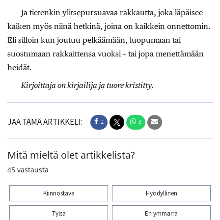
Ja tietenkin ylitsepursuavaa rakkautta, joka läpäisee
kaiken myös niinä hetkinä, joina on kaikkein onnettomin.
Eli silloin kun joutuu pelkäämään, luopumaan tai
suostumaan rakkaittensa vuoksi – tai jopa menettämään
heidät.
Kirjoittaja on kirjailija ja tuore kristitty.
JAA TÄMÄ ARTIKKELI:
2
3
Mitä mieltä olet artikkelista?
45
vastausta
Kiinnostava
Hyödyllinen
Tylsä
En ymmärrä